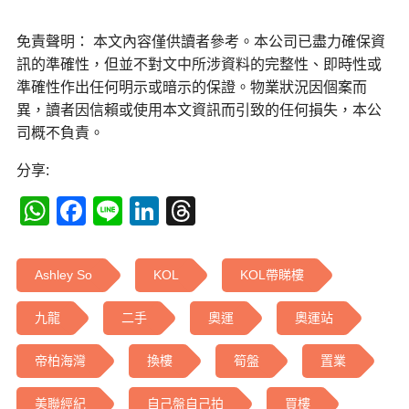
免責聲明： 本文內容僅供讀者參考。本公司已盡力確保資
訊的準確性，但並不對文中所涉資料的完整性、即時性或
準確性作出任何明示或暗示的保證。物業狀況因個案而
異，讀者因信賴或使用本文資訊而引致的任何損失，本公
司概不負責。
分享:
WhatsApp
Facebook
Line
LinkedIn
Threads
Ashley So
KOL
KOL帶睇樓
九龍
二手
奧運
奧運站
帝柏海灣
換樓
筍盤
置業
美聯經紀
自己盤自己拍
買樓