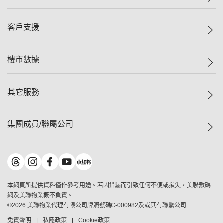
投資者關係
集團動態
一手新盤
客戶支援
人才招募
二手盤
網站地圖
上車
自助放盤
樓市數據
減價
專業代理
低水
分行網絡
樓價指數
其它服務
美聯豪宅
查詢熱線
信心指數
獨家樓盤
聯絡我們
最新成交
屋苑專頁
租盤
集團成員/聯屬公司
按揭計算機
歷史成交
大灣區專頁
居屋專頁
負擔能力計算機
成交數據
樓市資訊
買賣流程
美聯物業
轉按計算機
屋苑成交排行榜
美聯精英會
鋑聯控股
*
繳款方式
地區百科
美聯慈善基金
美聯工商舖
*
本網頁所提供資料僅作參考用途。若因錯漏而引致任何不便或損失，美聯數碼
美善會
美聯中國
網及美聯物業概不負責。
地產代理管理協會
©
2026
美聯物業代理有限公司牌照號碼C-000982及或其有聯繫公司
美聯澳門
申報已遞交的購樓意向登記
免責聲明
私隱政策
Cookie政策