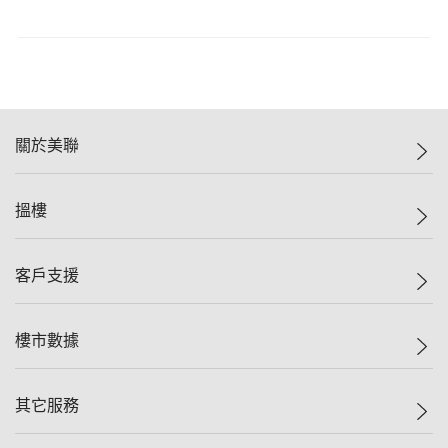
關於美聯
美聯集團
搵樓
投資者關係
集團動態
一手新盤
客戶支援
人才招募
二手盤
網站地圖
上車
自助放盤
樓市數據
減價
專業代理
低水
分行網絡
樓價指數
其它服務
美聯豪宅
查詢熱線
信心指數
獨家樓盤
聯絡我們