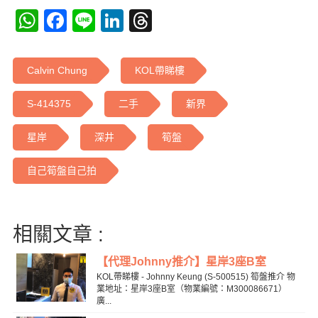
WhatsApp
Facebook
Line
LinkedIn
Threads
Calvin Chung
KOL帶睇樓
S-414375
二手
新界
星岸
深井
筍盤
自己筍盤自己拍
相關文章 :
【代理Johnny推介】星岸3座B室
KOL帶睇樓 - Johnny Keung (S-500515) 筍盤推介 物
業地址：星岸3座B室（物業編號：M300086671）
廣...