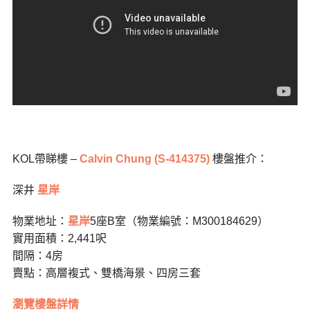
KOL帶睇樓 –
Calvin Chung (S-414375)
樓盤推介：
深井
星岸
物業地址：
星岸
5座B室（物業編號：M300184629）
實用面積：2,441呎
間隔：4房
賣點：高層複式、雙橋海景、四房三套
瀏覽樓盤詳情