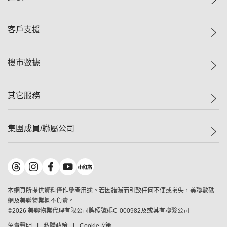
投資者關係
集團動態
一手新盤
客戶支援
人才招募
二手盤
網站地圖
上車
自助放盤
樓市數據
減價
專業代理
低水
分行網絡
樓價指數
其它服務
美聯豪宅
查詢熱線
信心指數
獨家樓盤
聯絡我們
最新成交
屋苑專頁
租盤
集團成員/聯屬公司
按揭計算機
歷史成交
大灣區專頁
居屋專頁
負擔能力計算機
成交數據
樓市資訊
買賣流程
美聯物業
轉按計算機
屋苑成交排行榜
美聯精英會
鋑聯控股
*
繳款方式
地區百科
美聯慈善基金
美聯工商舖
*
本網頁所提供資料僅作參考用途。若因錯漏而引致任何不便或損失，美聯數碼
美善會
美聯中國
網及美聯物業概不負責。
地產代理管理協會
©
2026
美聯物業代理有限公司牌照號碼C-000982及或其有聯繫公司
美聯澳門
申報已遞交的購樓意向登記
免責聲明
私隱政策
Cookie政策