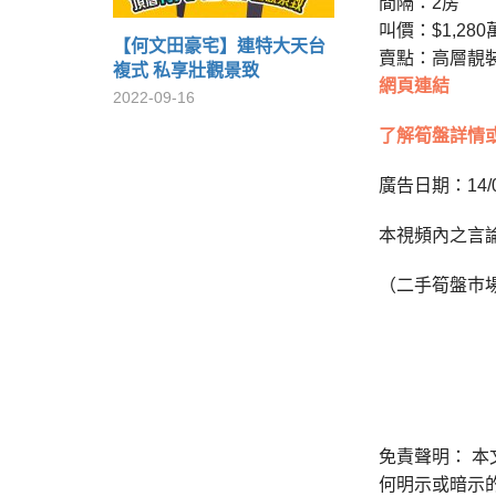
間隔：2房
叫價：$1,280
【何文田豪宅】連特大天台
賣點：高層靚
複式 私享壯觀景致
網頁連結
2022-09-16
了解筍盤詳情
廣告日期：14/0
本視頻內之言
（二手筍盤巿
免責聲明： 
何明示或暗示