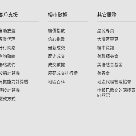
客戶支援
樓市數據
其它服務
自助放盤
樓價指數
屋苑專頁
專業代理
信心指數
大灣區專頁
分行網絡
最新成交
樓市資訊
查詢熱線
歷史成交
美聯精英會
聯絡我們
成交數據
美聯慈善基金
按揭計算機
屋苑成交排行榜
美善會
負擔能力計算機
地區百科
地產代理管理協會
轉按計算機
申報已遞交的購樓意
向登記
繳款方式