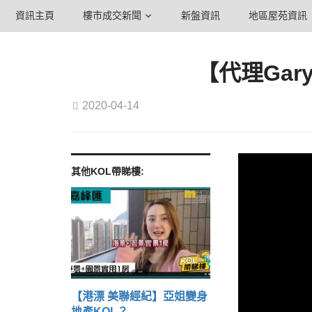
資訊主頁
樓市成交新聞
新盤資訊
地區屋苑資訊
【代理Gar
2020-04-14
其他KOL帶睇樓:
【港漂 美聯經紀】亞姐變身
地產KOL？