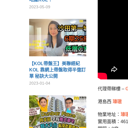
2023-05-09
【KOL帶盤王】美聯經紀
KOL 靠網上帶盤取得半億訂
單 秘訣大公開
2023-01-04
代理帶睇樓 –
G
港島西
瑧璈
物業地址：
瑧
實用面積：46