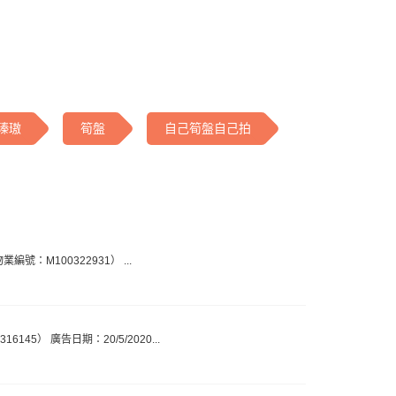
瑧璈
筍盤
自己筍盤自己拍
業編號：M100322931） ...
45） 廣告日期：20/5/2020...