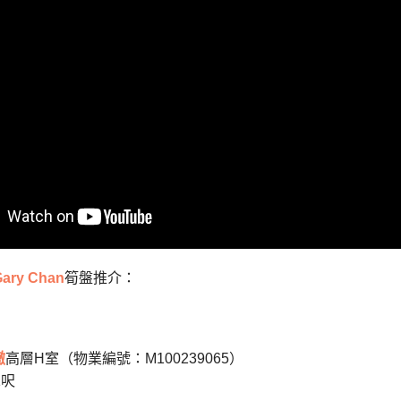
ary Chan
筍盤推介：
璈
高層H室（物業編號：M100239065）
1呎