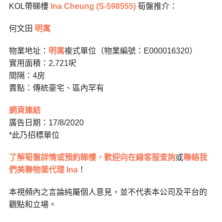
KOL帶睇樓
Ina Cheung (S-598555)
筍盤推介：
何文田
明寓
物業地址：
明寓
複式單位（物業編號：E000016320）
實用面積：2,721呎
間隔：4房
賣點：傳統豪宅、區內罕有
網頁連結
廣告日期：17/8/2020
*此乃招標單位
了解筍盤詳情或預約睇樓，歡迎向在線客服查詢
或
聯絡我
們美聯物業代理 Ina
！
本視頻內之言論純屬個人意見，並不代表本公司及平台的
觀點和立場。