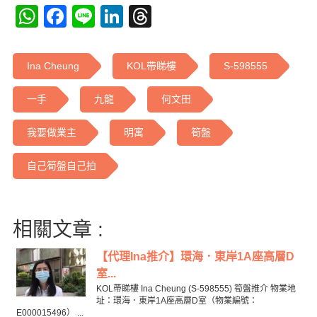
WhatsApp
Facebook
Line
LinkedIn
Threads
Ina Cheung
KOL帶睇樓
S-598555
一手
九龍
何文田
我要做業主
明寓
筍盤
自己筍盤自己拍
相關文章 :
【代理Ina推介】環海．東岸1A座高層D
室...
KOL帶睇樓 Ina Cheung (S-598555) 筍盤推介 物業地
址：環海．東岸1A座高層D室（物業編號：
E000015496） ...