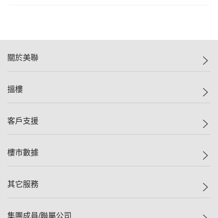
關於美聯
美聯集團
搵樓
投資者關係
集團動態
一手新盤
客戶支援
人才招募
二手盤
網站地圖
上車
自助放盤
樓市數據
減價
專業代理
低水
分行網絡
樓價指數
其它服務
美聯豪宅
查詢熱線
信心指數
獨家樓盤
聯絡我們
最新成交
屋苑專頁
租盤
集團成員/聯屬公司
按揭計算機