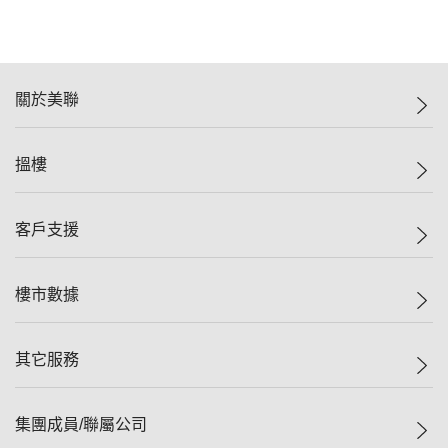
關於美聯
美聯集團
搵樓
投資者關係
集團動態
一手新盤
客戶支援
人才招募
二手盤
網站地圖
上車
自助放盤
樓市數據
減價
專業代理
低水
分行網絡
樓價指數
其它服務
美聯豪宅
查詢熱線
信心指數
獨家樓盤
聯絡我們
最新成交
屋苑專頁
租盤
集團成員/聯屬公司
按揭計算機
歷史成交
大灣區專頁
居屋專頁