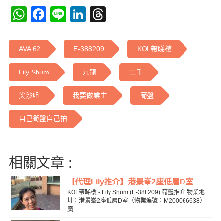
WhatsApp
Facebook
Line
LinkedIn
Threads
AVA 62
E-388209
KOL帶睇樓
Lily Shum
九龍
二手
尖沙咀
我要做業主
筍盤
自己筍盤自己拍
相關文章 :
【代理Lily推介】港景峯2座低層D室
KOL帶睇樓 - Lily Shum (E-388209) 筍盤推介 物業地
址：港景峯2座低層D室（物業編號：M200066638）
廣...