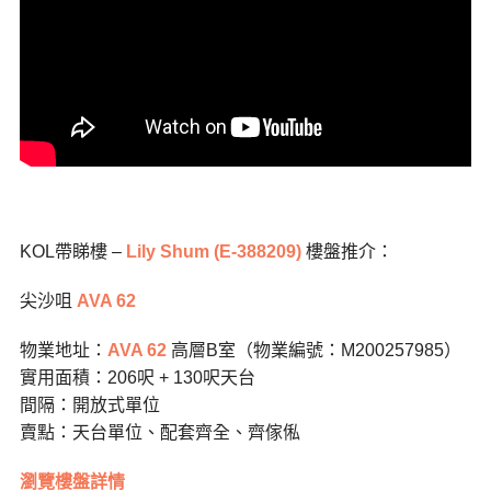
KOL帶睇樓 –
Lily Shum (E-388209)
樓盤推介：
尖沙咀
AVA 62
物業地址：
AVA 62
高層B室（物業編號：M200257985）
實用面積：206呎 + 130呎天台
間隔：開放式單位
賣點：天台單位、配套齊全、齊傢俬
瀏覽樓盤詳情