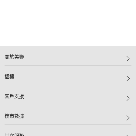
關於美聯
美聯集團
搵樓
投資者關係
集團動態
一手新盤
客戶支援
人才招募
二手盤
網站地圖
上車
自助放盤
樓市數據
減價
專業代理
低水
分行網絡
樓價指數
其它服務