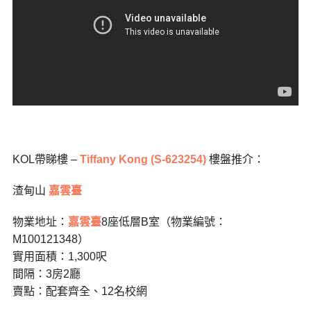
KOL帶睇樓 –
Tiffany Kong (S-623254)
樓盤推介：
渣甸山
嘉雲臺
物業地址：
嘉雲臺
8座低層B室（物業編號：
M100121348）
實用面積：1,300呎
間隔：3房2廳
賣點：配套齊全、12名校網