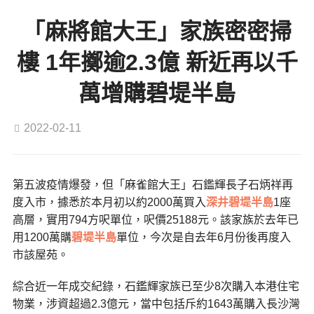
「麻將館大王」家族密密掃
樓 1年擲逾2.3億 新近再以千
萬增購碧堤半島
2022-02-11
第五波疫情爆發，但「麻雀館大王」石鑑輝長子石炳祥再
度入市，據悉於本月初以約2000萬買入
深井
碧堤半島
1座
高層，實用794方呎單位，呎價25188元。該家族於去年已
用1200萬購
碧堤半島
單位，今次是自去年6月份後再度入
市該屋苑。
綜合近一年成交紀錄，石鑑輝家族已至少8次購入本港住宅
物業，涉資超過2.3億元，當中包括斥約1643萬購入長沙灣