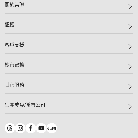
關於美聯
美聯集團
搵樓
投資者關係
集團動態
一手新盤
客戶支援
人才招募
二手盤
網站地圖
上車
自助放盤
樓市數據
減價
專業代理
低水
分行網絡
樓價指數
其它服務
美聯豪宅
查詢熱線
信心指數
獨家樓盤
聯絡我們
最新成交
屋苑專頁
租盤
集團成員/聯屬公司
按揭計算機
歷史成交
大灣區專頁
居屋專頁
負擔能力計算機
成交數據
樓市資訊
買賣流程
美聯物業
轉按計算機
屋苑成交排行榜
美聯精英會
鋑聯控股
*
繳款方式
地區百科
美聯慈善基金