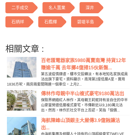
二手成交
名人置業
深井
石炳祥
石鑑輝
碧堤半島
相關文章 :
百老匯電器家族5980萬賣南灣 持貨12年
賺逾千萬 去年擲4億掃15伙新盤...
第五波疫情肆虐，樓市交投轉淡，有本地知名家族成員
沽出旗下豪宅。資料顯示，南灣第2座低層A室，實用
1836方呎，兩房兩套間隔連一個車位，上月2...
傳林作母親中半山複式豪宅9180萬沽出
保險界網絡紅人林作，其母親王莉妮持有並自住的中半
山麥當勞道低層複式豪宅，市傳新近以9,180萬元沽
出。然而，林作於社交平台上否認，笑指「個價...
海航陳峰山頂銀主大屋傳3.9億蝕讓沽
出...
由海航集團及相關人士持有的山頂超級豪宅TWELVE