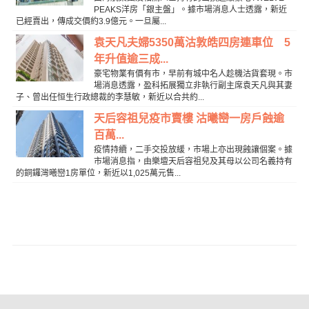
PEAKS洋房「銀主盤」。據市場消息人士透露，新近
已經賣出，傳成交價約3.9億元。一旦屬...
袁天凡夫婦5350萬沽敦皓四房連車位 5
年升值逾三成...
豪宅物業有價有市，早前有城中名人趁機沽貨套現。市
場消息透露，盈科拓展獨立非執行副主席袁天凡與其妻
子、曾出任恒生行政總裁的李慧敏，新近以合共約...
天后容祖兒疫市賣樓 沽曦巒一房戶蝕逾
百萬...
疫情持續，二手交投放緩，市場上亦出現蝕讓個案。據
市場消息指，由樂壇天后容祖兒及其母以公司名義持有
的銅鑼灣曦巒1房單位，新近以1,025萬元售...