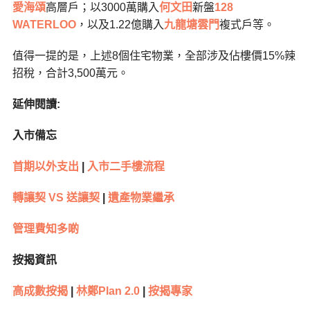
愛海頌
高層戶；以3000萬購入
何文田
新盤
128
WATERLOO
，以及1.22億購入
九龍塘
雲門
複式戶等。
值得一提的是，上述8個住宅物業，全部涉及佔樓價15%辣
招稅，合計3,500萬元。
延伸閱讀:
入市備忘
首期以外支出
|
入市二手樓流程
轉讓契 VS 送讓契
|
遺產物業繼承
管理費知多啲
按揭資訊
高成數按揭
|
林鄭Plan 2.0
|
按揭專家