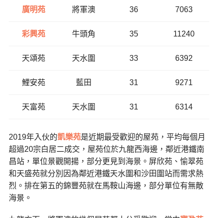
廣明苑
將軍澳
36
7063
彩興苑
牛頭角
35
11240
天頌苑
天水圍
33
6392
鯉安苑
藍田
31
9271
天富苑
天水圍
31
6314
2019年入伙的
凱樂苑
是近期最受歡迎的屋苑，平均每個月
超過20宗白居二成交，屋苑位於九龍西海邊，鄰近港鐵南
昌站，單位景觀開揚，部分更見到海景。屏欣苑、愉翠苑
和天盛苑就分別因為鄰近港鐵天水圍和沙田圍站而需求熱
烈。排在第五的錦豐苑就在馬鞍山海邊，部分單位有無敵
海景。