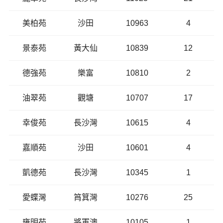
美柏苑
沙田
10963
4
景泰苑
黃大仙
10839
12
德強苑
樂富
10810
2
油翠苑
觀塘
10707
17
幸俊苑
長沙灣
10615
4
嘉順苑
沙田
10601
4
凱德苑
長沙灣
10345
1
愛蝶灣
筲箕灣
10276
25
雍明苑
將軍澳
10105
1