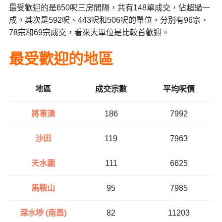
最受歡迎的是650呎三房間隔，共有148單成交，佔超過一
成。其次是592呎、443呎和506呎的單位，分別有96宗、
78宗和69宗成交，看來大單位是比較首歡迎。
最受歡迎的
地區
地區
成交宗數
平均呎價
將軍澳
186
7992
沙田
119
7963
天水圍
111
6625
馬鞍山
95
7985
深水埗 (南昌)
82
11203