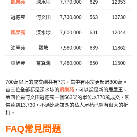
凱樂苑
深水埗
7,770,000
629
12353
冠德苑
何文田
7,730,000
563
13730
凱樂苑
深水埗
7,600,000
631
12044
油翠苑
觀塘
7,580,000
639
11862
東旭苑
筲箕灣
7,480,000
650
11508
700萬以上的成交總共有7宗，當中有兩宗更超過800萬。
首三位全部都是深水埗的
凱樂苑
，可以說是新的居屋王。
第四位是何文田冠德苑一個563呎的單位以770萬成交，呎
價達到13,730，不過比起該區的私人屋苑已經有很大的折
扣。
FAQ常見問題