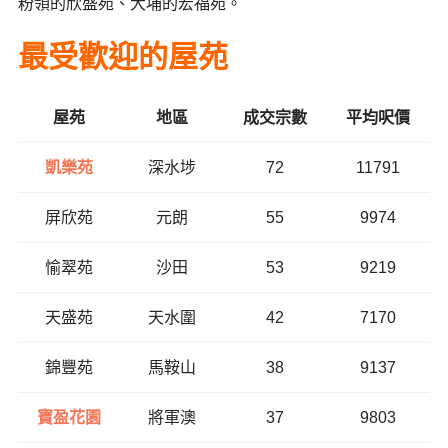
粉領的欣盛苑、大埔的宏福苑。
最受歡迎的屋苑
屋苑
地區
成交宗數
平均呎價
凱樂苑
深水埗
72
11791
屏欣苑
元朗
55
9974
愉翠苑
沙田
53
9219
天盛苑
天水圍
42
7170
錦豐苑
馬鞍山
38
9137
寶盈花園
將軍澳
37
9803