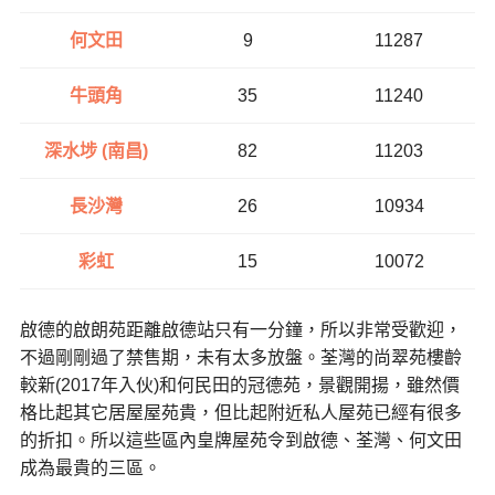
何文田
9
11287
牛頭角
35
11240
深水埗 (南昌)
82
11203
長沙灣
26
10934
彩虹
15
10072
啟德的啟朗苑距離啟德站只有一分鐘，所以非常受歡迎，
不過剛剛過了禁售期，未有太多放盤。荃灣的尚翠苑樓齡
較新(2017年入伙)和何民田的冠德苑，景觀開揚，雖然價
格比起其它居屋屋苑貴，但比起附近私人屋苑已經有很多
的折扣。所以這些區內皇牌屋苑令到啟德、荃灣、何文田
成為最貴的三區。