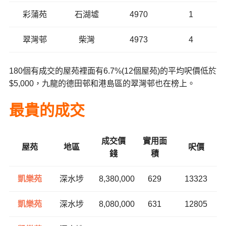
彩蒲苑
石湖墟
4970
1
翠灣邨
柴灣
4973
4
180個有成交的屋苑裡面有6.7%(12個屋苑)的平均呎價低於
$5,000，九龍的德田邨和港島區的翠灣邨也在榜上。
最貴的成交
成交價
實用面
屋苑
地區
呎價
錢
積
凱樂苑
深水埗
8,380,000
629
13323
凱樂苑
深水埗
8,080,000
631
12805