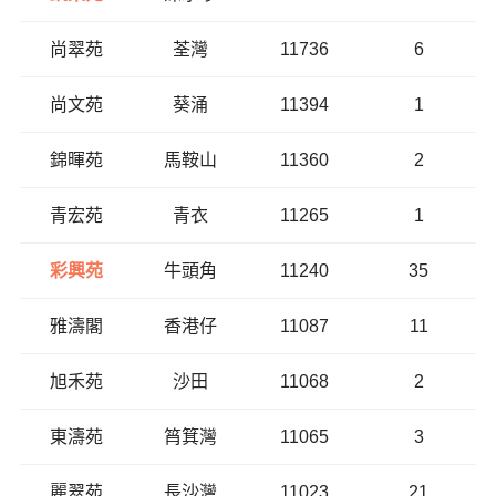
尚翠苑
荃灣
11736
6
尚文苑
葵涌
11394
1
錦暉苑
馬鞍山
11360
2
青宏苑
青衣
11265
1
彩興苑
牛頭角
11240
35
雅濤閣
香港仔
11087
11
旭禾苑
沙田
11068
2
東濤苑
筲箕灣
11065
3
麗翠苑
長沙灣
11023
21