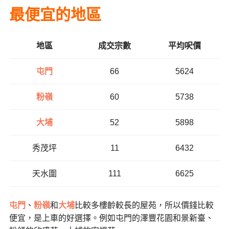
最便宜的地區
地區
成交宗數
平均呎價
屯門
66
5624
粉嶺
60
5738
大埔
52
5898
秀茂坪
11
6432
天水圍
111
6625
屯門
、
粉嶺
和
大埔
比較多樓齡較長的屋苑，所以價錢比較
便宜，是上車的好選擇。例如屯門的澤豐花園和景新臺、