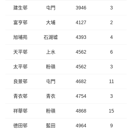
建生邨
屯門
3946
3
富亨邨
大埔
4127
2
旭埔苑
石湖墟
4393
4
天平邨
上水
4562
6
太平邨
粉嶺
4562
3
良景邨
屯門
4682
11
青衣邨
青衣
4754
3
祥華邨
粉嶺
4868
15
德田邨
藍田
4964
9