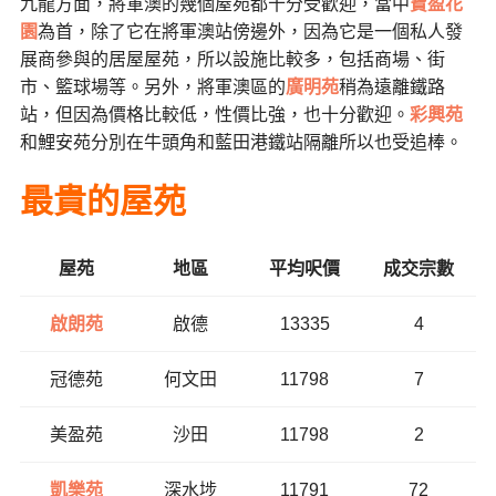
九龍方面，將軍澳的幾個屋苑都十分受歡迎，當中
寶盈花
園
為首，除了它在將軍澳站傍邊外，因為它是一個私人發
展商參與的居屋屋苑，所以設施比較多，包括商場、街
市、籃球場等。另外，將軍澳區的
廣明苑
稍為遠離鐵路
站，但因為價格比較低，性價比強，也十分歡迎。
彩興苑
和鯉安苑分別在牛頭角和藍田港鐵站隔離所以也受追棒。
最貴的屋苑
屋苑
地區
平均呎價
成交宗數
啟朗苑
啟德
13335
4
冠德苑
何文田
11798
7
美盈苑
沙田
11798
2
凱樂苑
深水埗
11791
72