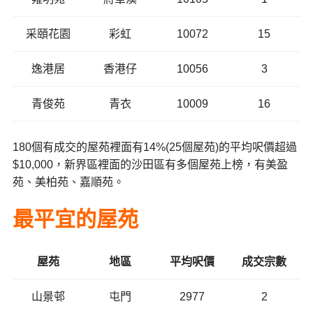
采頤花園
彩虹
10072
15
逸港居
香港仔
10056
3
青俊苑
青衣
10009
16
180個有成交的屋苑裡面有14%(25個屋苑)的平均呎價超過
$10,000，新界區裡面的沙田區有多個屋苑上榜，有美盈
苑、美柏苑、嘉順苑。
最平宜的屋苑
屋苑
地區
平均呎價
成交宗數
山景邨
屯門
2977
2