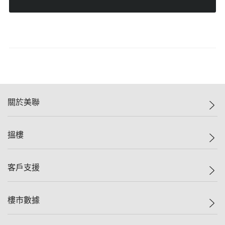
關於美聯
美聯集團
搵樓
投資者關係
集團動態
一手新盤
客戶支援
人才招募
二手盤
網站地圖
上車
自助放盤
樓市數據
減價
專業代理
低水