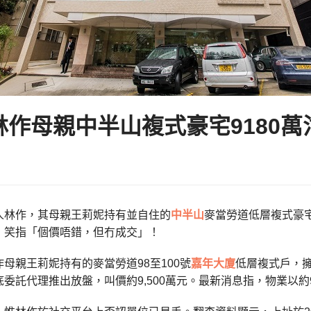
林作母親中半山複式豪宅9180萬
人林作，其母親王莉妮持有並自住的
中半山
麥當勞道低層複式豪宅
，笑指「個價唔錯，但冇成交」！
母親王莉妮持有的麥當勞道98至100號
嘉年大廈
低層複式戶，擁
委託代理推出放盤，叫價約9,500萬元。最新消息指，物業以約9,