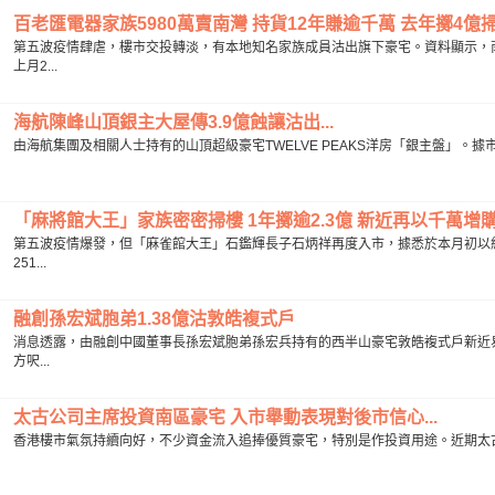
百老匯電器家族5980萬賣南灣 持貨12年賺逾千萬 去年擲4億掃1
第五波疫情肆虐，樓市交投轉淡，有本地知名家族成員沽出旗下豪宅。資料顯示，南
上月2...
海航陳峰山頂銀主大屋傳3.9億蝕讓沽出...
由海航集團及相關人士持有的山頂超級豪宅TWELVE PEAKS洋房「銀主盤」。據
「麻將館大王」家族密密掃樓 1年擲逾2.3億 新近再以千萬增購碧
第五波疫情爆發，但「麻雀館大王」石鑑輝長子石炳祥再度入市，據悉於本月初以約2
251...
融創孫宏斌胞弟1.38億沽敦皓複式戶
消息透露，由融創中國董事長孫宏斌胞弟孫宏兵持有的西半山豪宅敦皓複式戶新近易手
方呎...
太古公司主席投資南區豪宅 入市舉動表現對後市信心...
香港樓市氣氛持續向好，不少資金流入追捧優質豪宅，特別是作投資用途。近期太古股份有限公司