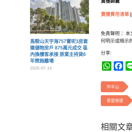
賣樓錦囊
賣樓費用清單
|
免責聲明： 
何明示或暗示
馬鞍山天宇海757實呎3房套
連儲物房戶 875萬元成交 區
分享:
內換樓客承接 原業主持貨6
年微蝕離場
Wha
F
2026-07-14
中半山
麥當勞道
相關文章