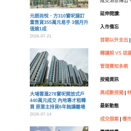
成交消息傳出，
延伸閱讀:
元朗尚悅．方310實呎撻訂
重售貨355萬元易手 3個月升
入市備忘
值逾1成
2026-07-21
首期以外支出
|
轉讓契 VS 送
管理費知多啲
按揭資訊
高成數按揭
|
林
大埔雲滙278實呎開放式戶
440萬元成交 內地專才租轉
最新動態
買 原業主持貨6年蝕讓離場
2026-07-14
成交個案
|
樓