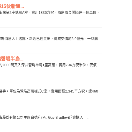
5伙新盤...
灣第2座低層A室，實用1836方呎，兩房兩套間隔連一個車位，
市場消息人士透露，新近已經賣出，傳成交價約3.9億元。一旦屬...
堤半島...
000萬買入深井碧堤半島1座高層，實用794方呎單位，呎價
，單位為敦皓高層複式C室，實用面積2,345平方呎，連460
主席白德利(Mr. Guy Bradley)斥資購入一...