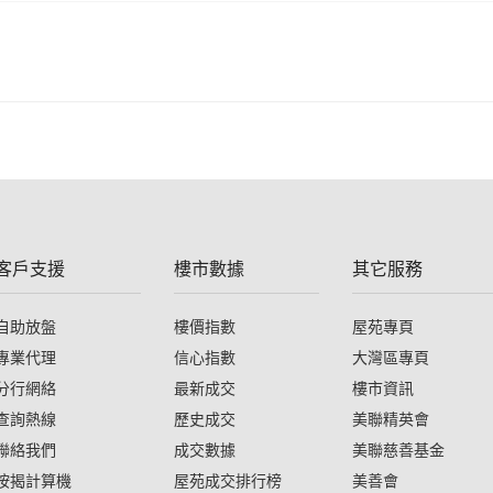
客戶支援
樓市數據
其它服務
自助放盤
樓價指數
屋苑專頁
專業代理
信心指數
大灣區專頁
分行網絡
最新成交
樓市資訊
查詢熱線
歷史成交
美聯精英會
聯絡我們
成交數據
美聯慈善基金
按揭計算機
屋苑成交排行榜
美善會