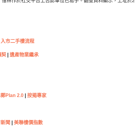
惟林作於社交平台上否認單位已易手。翻查資料顯示，上址於201
入市二手樓流程
讓契
|
遺產物業繼承
鄭Plan 2.0
|
按揭專家
市新聞
|
美聯樓價指數