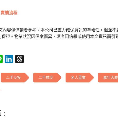
賣樓流程
本文內容僅供讀者參考。本公司已盡力確保資訊的準確性，但並不
的保證。物業狀況因個案而異，讀者因信賴或使用本文資訊而引
tsApp
acebook
Line
LinkedIn
Threads
二手交投
二手成交
名人置業
嘉年大廈
 :