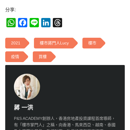
分享:
WhatsApp
Facebook
Line
LinkedIn
Threads
2021
樓巿蔣門人Lucy
樓市
疫情
買樓
蔣 一洪
P&S ACADEMY創辦人，香港房地產投資課程首席導師，
有「樓巿掌門人」之稱，向香港、馬來西亞、越南、泰國