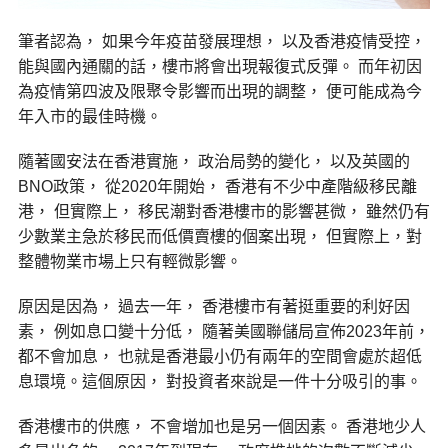
筆者認為， 如果今年疫苗發展理想， 以及香港疫情受控，
能與國內通關的話，樓市將會出現報復式反彈。 而年初因
為疫情第四波及限聚令影響而出現的調整， 便可能成為今
年入市的最佳時機。
隨著國安法在香港實施， 政治局勢的變化， 以及英國的
BNO政策， 從2020年開始， 香港有不少中產階級移民離
港， 但實際上， 移民潮對香港樓市的影響甚微， 雖然仍有
少數業主急於移民而低價賣樓的個案出現， 但實際上，對
整體物業市場上只有輕微影響。
原因是因為， 過去一年， 香港樓市有著挺重要的利好因
素， 例如息口變十分低， 隨著美國聯儲局宣佈2023年前，
都不會加息， 也就是香港最小仍有兩年的空間會處於超低
息環境。這個原因， 對投資者來說是一件十分吸引的事。
香港樓市的供應， 不會增加也是另一個因素。 香港地少人