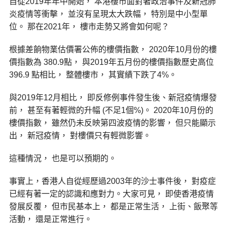
自從2019年年中開始， 本港樓市面對著政治事件及新冠肺
炎疫情等衝擊， 並沒有呈現太大跌幅， 特別是中小型單
位。 那在2021年， 樓市走勢又將會如何呢？
根據差餉物業估價署公佈的樓價指數， 2020年10月份的樓
價指數為 380.9點， 與2019年五月份的樓價指數歷史高位
396.9 點相比， 整體樓市， 其實績下跌了4%。
與2019年12月相比， 即反修例事件發生後、新冠疫情爆發
前， 甚至有著輕微的升幅 (不足1個%)。 2020年10月份的
樓價指數， 雖然仍未反映第四波疫情的影響， 但只能顯示
出， 新冠疫情， 對樓價只有輕微影響。
這種情況， 也是可以預期的。
事實上，香港人自從經歷過2003年的沙士事件後， 對疫症
已經有著一定的認識和應對力。大家可見， 即使香港疫情
發展反覆， 但市民基本上， 都是正常生活， 上街、飯聚等
活動， 還是正常進行。