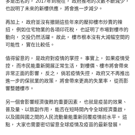
多是出名的， 2017年到現在， 政府推地的次數不斷減少，
也說明了未來的新樓供應， 將會進一步減少。
再加上， 政府並沒有撤銷這些年來的壓抑樓市炒賣的辣
招， 例如住宅物業的各項印花稅， 也証明了巿場對樓巿的
動向， 交投仍然活躍。 故此， 樓市根本沒有大減幅空間的
可能性， 實在比較低。
值得留意的， 是政府對疫情的掌控。 事實上， 如果疫情受
控， 而巿民能重新開展正常生活， 對樓價、樓巿將會帶來
非常正面的影響， 反之， 倘若疫情失控， 政府又不再推出
進一步的保就業的政策， 將會帶來更高的失業率， 從而影
響整體樓巿。
另一個會影響經濟復甦的重要因素， 也就是疫苗的效果、
普及量、以致副作用， 能否在短時間內令全球經濟重啟，
以及國與國之間的人民流動量能重新回覆疫情前水平。 這
點， 大家也需要密切留意全球疫情及疫苗的最新發展。