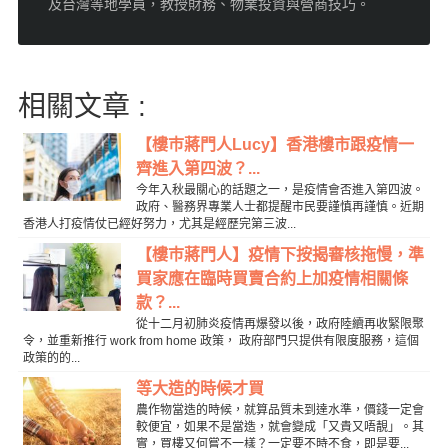
及台灣等地學員，教授財務、物業投資與營商技巧。
相關文章 :
【樓巿蔣門人Lucy】香港樓市跟疫情一
齊進入第四波？...
今年入秋最關心的話題之一，是疫情會否進入第四波。
政府、醫務界專業人士都提醒市民要謹慎再謹慎。近期
香港人打疫情仗已經好努力，尤其是經歷完第三波...
【樓巿蔣門人】疫情下按揭審核拖慢，準
買家應在臨時買賣合約上加疫情相關條
款？...
從十二月初肺炎疫情再爆發以後，政府陸續再收緊限聚
令，並重新推行 work from home 政策， 政府部門只提供有限度服務，這個
政策的的...
等大造的時候才買
農作物當造的時候，就算品質未到達水準，價錢一定會
較便宜，如果不是當造，就會變成「又貴又唔靚」。其
實，買樓又何嘗不一樣？一定要不時不食，即是要...