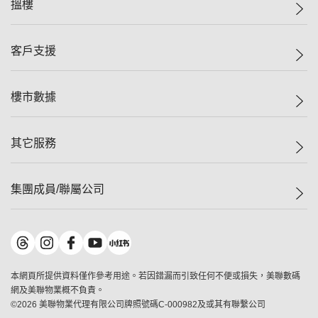
搵樓
投資者關係
集團動態
一手新盤
客戶支援
人才招募
二手盤
網站地圖
上車
自助放盤
樓市數據
減價
專業代理
低水
分行網絡
樓價指數
其它服務
美聯豪宅
查詢熱線
信心指數
獨家樓盤
聯絡我們
最新成交
屋苑專頁
租盤
集團成員/聯屬公司
按揭計算機
歷史成交
大灣區專頁
居屋專頁
負擔能力計算機
成交數據
樓市資訊
買賣流程
美聯物業
轉按計算機
屋苑成交排行榜
美聯精英會
鋑聯控股
*
繳款方式
地區百科
美聯慈善基金
美聯工商舖
*
本網頁所提供資料僅作參考用途。若因錯漏而引致任何不便或損失，美聯數碼
美善會
美聯中國
網及美聯物業概不負責。
地產代理管理協會
©
2026
美聯物業代理有限公司牌照號碼C-000982及或其有聯繫公司
美聯澳門