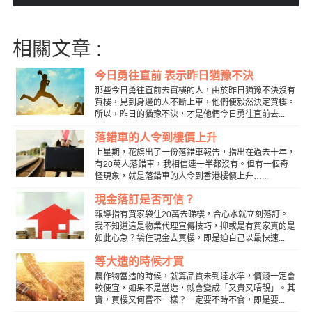
相關文章 :
今日勇往直前 表示昨日猶豫不決
那些今日勇往直前去買樓的人，由於昨日猶豫不決沒有
買樓，見到身邊的人不斷上車，他們便毅然決定買樓。
所以，昨日的猶豫不決，才是他們今日勇往直前去...
落錯車的人令到樓價上升
上星期，花旗出了一份落錯車報告，指出在過去十年，
有20萬人落錯車，我相信連一半都沒有。但有一個奇
怪現象，就是落錯車的人令到香港樓價上升…...
現金落訂是否可信？
報導指有買家袋住20萬去睇樓，合心水就立刻落訂。
我不知道這是物業代理宣傳技巧，抑或是有買家真的是
如此心急？袋住現金去買樓，即是迫自己以最快速...
等大造的時候才買
農作物當造的時候，就算品質未到達水準，價錢一定會
較便宜，如果不是當造，就會變成「又貴又唔靚」。其
實，買樓又何嘗不一樣？一定要不時不食，即是要...