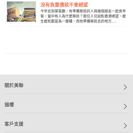
沒有負重債就不會絕望
今早去到茶餐廳，有準備移民的人與幾個朋友一起食早
餐，當中有人為什麼移民？那位人兄說對香港絕望，捱
生捱死都是為一層樓，而他準備移民去的地方.....
關於美聯
美聯集團
搵樓
投資者關係
集團動態
一手新盤
客戶支援
人才招募
二手盤