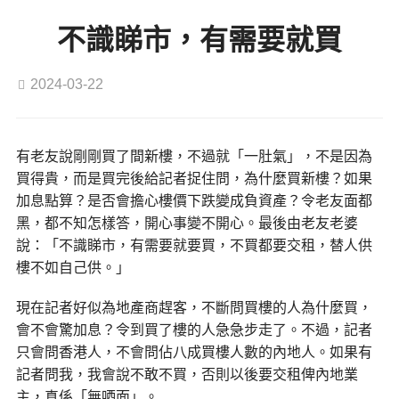
不識睇市，有需要就買
2024-03-22
有老友說剛剛買了間新樓，不過就「一肚氣」，不是因為
買得貴，而是買完後給記者捉住問，為什麼買新樓？如果
加息點算？是否會擔心樓價下跌變成負資產？令老友面都
黑，都不知怎樣答，開心事變不開心。最後由老友老婆
說：「不識睇市，有需要就要買，不買都要交租，替人供
樓不如自己供。」
現在記者好似為地產商趕客，不斷問買樓的人為什麼買，
會不會驚加息？令到買了樓的人急急步走了。不過，記者
只會問香港人，不會問佔八成買樓人數的內地人。如果有
記者問我，我會說不敢不買，否則以後要交租俾內地業
主，真係「無哂面」。