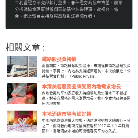
金利豐證劵研究部執行董事，兼任證券商協會會董、股票
分析師協會理事與傲翔善慈基金名譽理事，電視台、電
台、網上電台主持及報章及雜誌專欄作者。
相關文章 :
鐵路股投資持續
兩會期間，鐵路概念股受追捧，市場憧憬鐵路基建投資
持續。事實上，內地為支撐經濟增長，中央續推進「公
共私營合作制」（Public Private...
本港美容服務品牌受惠內地需求增長
內地受惠於平均家庭收入持續增加及生活水平不斷提
高，對美容服務的需求漸見增長，故不少本地品牌亦開
拓內地市場......
本地酒店市場有望好轉
中國內地為香港最大市場，佔訪港留宿旅客總數近三分
之二，而隨著內地訪港留宿旅客於2017 年上半年持續
回升，香港酒店市場的可出租客房平均收入於...