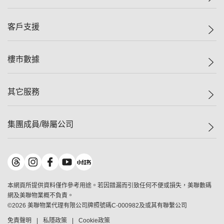
投資者關係
集團動態
一手新盤
客戶支援
人才招募
二手盤
網站地圖
上車
自助放盤
樓市數據
減價
專業代理
低水
分行網絡
樓價指數
其它服務
美聯豪宅
查詢熱線
信心指數
獨家樓盤
聯絡我們
最新成交
屋苑專頁
租盤
集團成員/聯屬公司
按揭計算機
歷史成交
大灣區專頁
居屋專頁
負擔能力計算機
成交數據
樓市資訊
買賣流程
美聯物業
轉按計算機
屋苑成交排行榜
美聯精英會
鋑聯控股
*
繳款方式
地區百科
美聯慈善基金
美聯工商舖
*
本網頁所提供資料僅作參考用途。若因錯漏而引致任何不便或損失，美聯數碼
美善會
美聯中國
網及美聯物業概不負責。
地產代理管理協會
©
2026
美聯物業代理有限公司牌照號碼C-000982及或其有聯繫公司
美聯澳門
申報已遞交的購樓意向登記
免責聲明
私隱政策
Cookie政策
美聯金融集團