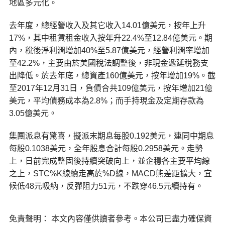
地區多元化。
去年度，總經營收入及其它收入14.01億美元，按年上升
17%，其中租賃租金收入按年升22.4%至12.84億美元。期
內，稅後淨利潤增加40%至5.87億美元，經營利潤率增加
至42.2%，主要由於美國稅法調整後，非現金遞延稅務支
出降低。於去年底，總資產160億美元，按年增加19%。截
至2017年12月31日，負債合共109億美元，按年增加21億
美元，平均債務成本為2.8%；而手持現金及定期存款為
3.05億美元。
集團派息有驚喜，擬派末期息每股0.192美元，連同中期息
每股0.1038美元，全年股息合計每股0.2958美元。走勢
上，日前完成整固後持續突破向上，並企穩各主要平均線
之上，STC%K線續走高於%D線，MACD熊差距擴大，宜
候低48元吸納，反彈阻力51元，不跌穿46.5元續持有。
免責聲明： 本文內容僅供讀者參考。本公司已盡力確保資