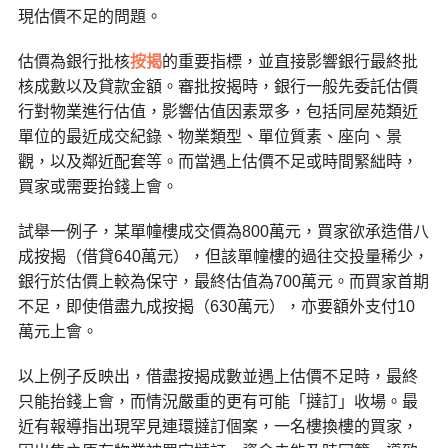
現估價不足的問題。
估價為銀行批核
按揭
的重要指標，並直接影響銀行最終批
核成數以及貸款金額。審批按揭時，銀行一般先委託估價
行對物業進行估值，影響估值因素眾多，包括同屋苑類近
單位的最近成交紀錄、物業類型、單位質素、座向、景
觀，以及鄰近配套等。而當遇上估價不足或時間緊絀時，
買家或需要抬錢上會。
試舉一例子，某單幢樓成交價為800萬元，買家欲承造借八
成按揭（借貸640萬元），但該單幢樓的過往交投量稀少，
銀行於估價上較為保守，最終估值為700萬元。而買家首期
不足，即使借盡九成按揭（630萬元），亦要額外支付10
萬元上會。
以上例子反映出，借盡按揭成數並遇上估價不足時，最終
只能抬錢上會，而情況嚴重的更有可能「撻訂」收場。最
近有報導指出現罕見連環撻訂個案，一名樓換樓的買家，