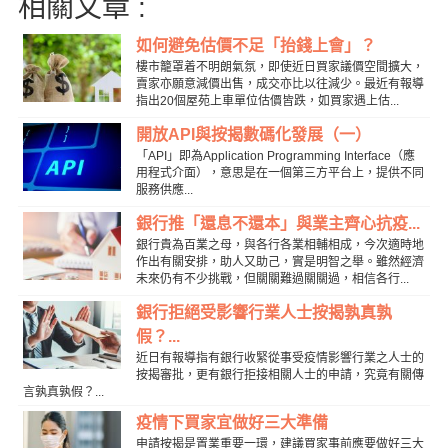
相關文章 :
如何避免估價不足「抬錢上會」？
樓市籠罩着不明朗氣氛，即使近日買家議價空間擴大，
賣家亦願意減價出售，成交亦比以往減少。最近有報導
指出20個屋苑上車單位估價皆跌，如買家遇上估...
開放API與按揭數碼化發展（一）
「API」即為Application Programming Interface（應
用程式介面），意思是在一個第三方平台上，提供不同
服務供應...
銀行推「還息不還本」與業主齊心抗疫...
銀行貴為百業之母，與各行各業相輔相成，今次適時地
作出有關安排，助人又助己，實是明智之舉。雖然經濟
未來仍有不少挑戰，但關關難過關關過，相信各行...
銀行拒絕受影響行業人士按揭孰真孰
假？...
近日有報導指有銀行收緊從事受疫情影響行業之人士的
按揭審批，更有銀行拒接相關人士的申請，究竟有關傳
言孰真孰假？...
疫情下買家宜做好三大準備
申請按揭是置業重要一環，建議買家事前應要做好三大