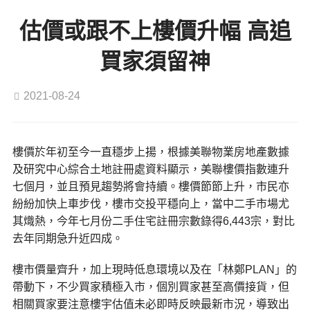
估價或跟不上樓價升幅 高追
買家須留神
2021-08-24
樓價於年初至今一直穩步上揚，根據美聯物業房地產數據
及研究中心綜合土地註冊處資料顯示，美聯樓價指數連升
七個月，並且預見趨勢將會持續。樓價節節上升，市民亦
紛紛加快上車步伐，樓市交投平穩向上，當中二手市場尤
其熾熱，今年七月份二手住宅註冊宗數錄得6,443宗，對比
去年同期急升近四成。
樓市價量齊升，加上現時低息環境以及在「林鄭PLAN」的
帶動下，不少買家積極入市，個別買家甚至高價接貨，但
相關買家要注意樓宇估值未必即時反映最新市況，導致出