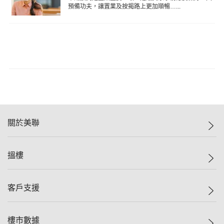
預備功夫，讓置業及按揭路上更加順暢…...
關於美聯
美聯集團
搵樓
投資者關係
集團動態
一手新盤
客戶支援
人才招募
二手盤
網站地圖
上車
自助放盤
樓市數據