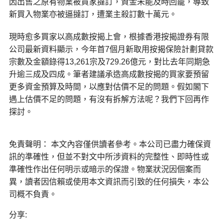
因出售之原有物業被買家撻訂，資金未能及時回籠，導致
新買入物業亦被逼撻訂，遭業主殺訂數十萬元。
現時愈多買家以高成數按揭上會，根據香港按揭證券有限
公司最新資料顯示，今年首7個月新取用按揭保險計劃貸款
宗數及金額錄得13,261宗及729.26億元，對比去年同期急
升逾三成及四成。筆者建議承造高成數按揭的買家要預留
更多資金預算及時間，以應對估價不足的問題。假如閣下
遇上估價不足的問題，有沒有拆解方法呢？我們下回再作
探討。
免責聲明： 本文內容僅供讀者參考。本公司已盡力確保資
訊的準確性，但並不對文中所涉資料的完整性、即時性或
準確性作出任何明示或暗示的保證。物業狀況因個案而
異，讀者因信賴或使用本文資訊而引致的任何損失，本公
司概不負責。
分享: