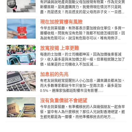
有評論員說地產商鼓勵父母加按現有物業，作為兒女買
新樓首期，是耗盡購買力，我覺得現在情況不只是耗
盡，而是透支！而且透支的是父母而非子女，一旦透...
現在加按買樓有風險
今早去到茶餐廳，有熟客表示要加按自住單位，多買一
層樓收租，問我有沒有危險？我都不知道怎樣回答，因
為說有危險可以，說沒有危險亦可以，唯有用例子...
放寬按揭 上車更難
每逢的士加價，的士司機都呻苦，因為加價後乘客減
少，收入最多是與未加價之前一樣，但車租就隨之加了
價，結果是的士司機收入不加反減......
加息前的先兆
有老友說我經常提醒別人小心加息，講來講去都未加，
而大多數專家都說今年只會加一至兩次息，最多是加
0.5%，連陳家強都話對樓市沒有影響......
沒有負重債就不會絕望
今早去到茶餐廳，有準備移民的人與幾個朋友一起食早
餐，當中有人為什麼移民？那位人兄說對香港絕望，捱
生捱死都是為一層樓，而他準備移民去的地方.....