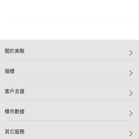
關於美聯
美聯集團
搵樓
投資者關係
集團動態
一手新盤
客戶支援
人才招募
二手盤
網站地圖
上車
自助放盤
樓市數據
減價
專業代理
低水
分行網絡
樓價指數
其它服務
美聯豪宅
查詢熱線
信心指數