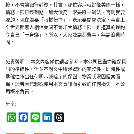
按，不會讓銀行封樓。其實，那位客戶就好像美國一樣，
債務上限已經到期，加大債務上限是唯一辦法，否則就要
違約，現在還要「刁橋扭拎」，表示要開會決定，事實上
全世界都無人相信美國不會加大債務上限，難道真的違約
令自己「一身蟻」？所以，大家連講都費事，無謂浪費時
間。
免責聲明： 本文內容僅供讀者參考。本公司已盡力確保資
訊的準確性，但並不對文中所涉資料的完整性、即時性或
準確性作出任何明示或暗示的保證。物業狀況因個案而
異，讀者因信賴或使用本文資訊而引致的任何損失，本公
司概不負責。
分享:
WhatsApp
Facebook
Line
LinkedIn
Threads