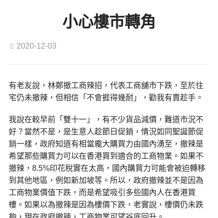
小心樓市轉角
2020-12-03
有老友說，林鄭撤工商辣招，代表工商舖市下跌，至於住
宅仍未撤辣，但相信「不會捱得幾耐」，勸我有賣趁手。
我說在較早前「雙十一」，有不少貨品減價，難道市況不
好？當然不是，是生意人趁節日促銷，情況如同聖誕節促
銷一樣，政府知道有相當龐大購買力由國內湧至，撤辣是
希望那些購買力可以在香港買到適合的工商物業。如果不
撤辣，8.5%印花稅實在太高，國內購買力可能會被迫轉移
到其他地區，例如新加坡等。所以，政府撤辣並不是因為
工商物業價值下跌，而是希望吸引多些國內人在香港買
樓。如果以為撤辣是因為樓價下跌，老實說，樓價仍未跌
夠，現在政府撤辣，工商物業可望谷底回升。