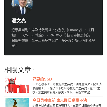
湯文亮
紀惠集團副主席及行政總裁，分別於《i-money》、《明
報》、《Yahoo!地產》、《NOW》等撰寫專欄及網誌，
點擊率逾億，至今出版多本著作，多角度分析香港地產發
展。
相關文章 :
邪惡的SSD
SSD在樓市上升時強迫業主持貨，供應量減少，做成樓
價繼續上升，在樓市下跌時亦強迫業主持貨，在3年之
後，業主要承受更大損失，所以，我說SSD是...
今日勇往直前 表示昨日猶豫不決
那些今日勇往直前去買樓的人，由於昨日猶豫不決沒有