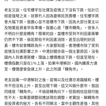
老友又說，住宅樓宇在社運及疫情之下沒有下跌，估計已
經是強弩之末，就算冇人因為要移民而賣樓，住宅樓宇將
會大幅下跌。我擔心並不是樓市下跌，因為大部分業主以
及物業投資者早有準備。我擔心是「樓市轉角」。很多人
不明白什麼是轉角？簡單的說，當樓市受到不利因素衝擊
仍然不下跌，倘若那些不利因素消除，甚至出現利好因
素，樓市就會轉跌為升。大家都知道，香港樓市除了受到
疫情及社運影響之外，中港封關亦是一個主要原因，沒有
國內人到香港買樓，理論上樓價應該下跌。但直至現在，
樓價指數只是在1％上落，如果中港解封，國內購買力湧
至，樓價便會急速上升，此之所謂「轉角市」。
老友說萬一中港解封之後，疫情以及社運亦漸趨緩和，樓
市不但沒有上升，甚至出現下調，這又叫做什麼市。我說
同樣是「轉角市」，不過是轉角向下。但我相信這個可能
性不大，如果要調整就應該現在調整。老實說，睇轉角市
是投資者的秘方，各有不同睇法，當中主觀性甚強，其他