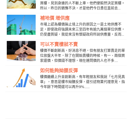
買樓，見到身邊的人不斷上車，他們便毅然決定買樓。
所以，昨日的猶豫不決，才是他們今日勇往直前去...
補地價 增供應
市場上認為樓價無止境上升的原因之一是土地供應不
足，即使政府強調未來三至四年有逾九萬個單位供應，
仍受盡質疑，我從來沒有懷疑政府所說供應量，反而...
可以不賣樓就不賣
樓價不斷創新高，好消息不絕，但有朋友打算賣走的單
位放盤大半年，除了在開始賣樓的時候，有一、兩個買
家還價，但價錢不理想，現在連問價的人也不多....
如何能夠拗腰反彈
樓價繼續上升並創新高，有年輕朋友和我說「七月見真
章」，意思是樓市拗腰反彈，還引述物業代理意見，指
今年餘下時間還可以再升9%......