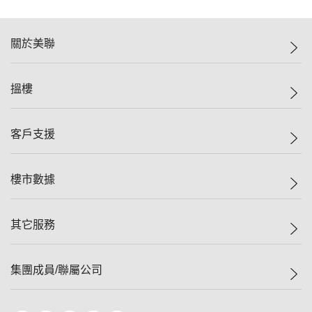
關於美聯
美聯集團
搵樓
投資者關係
集團動態
一手新盤
客戶支援
人才招募
二手盤
網站地圖
上車
自助放盤
樓市數據
減價
專業代理
低水
分行網絡
樓價指數
其它服務
美聯豪宅
查詢熱線
信心指數
獨家樓盤
聯絡我們
最新成交
屋苑專頁
租盤
集團成員/聯屬公司
按揭計算機
歷史成交
大灣區專頁
居屋專頁
負擔能力計算機
成交數據
樓市資訊
買賣流程
美聯物業
轉按計算機