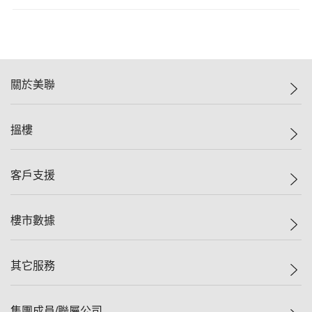
關於美聯
美聯集團
搵樓
投資者關係
集團動態
一手新盤
客戶支援
人才招募
二手盤
網站地圖
上車
自助放盤
樓市數據
減價
專業代理
低水
分行網絡
樓價指數
其它服務
美聯豪宅
查詢熱線
信心指數
獨家樓盤
聯絡我們
最新成交
屋苑專頁
租盤
集團成員/聯屬公司