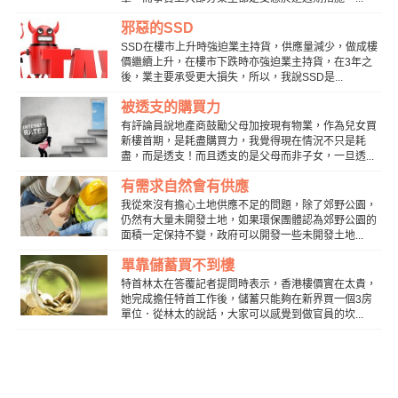
邪惡的SSD
SSD在樓市上升時強迫業主持貨，供應量減少，做成樓
價繼續上升，在樓市下跌時亦強迫業主持貨，在3年之
後，業主要承受更大損失，所以，我說SSD是...
被透支的購買力
有評論員說地產商鼓勵父母加按現有物業，作為兒女買
新樓首期，是耗盡購買力，我覺得現在情況不只是耗
盡，而是透支！而且透支的是父母而非子女，一旦透...
有需求自然會有供應
我從來沒有擔心土地供應不足的問題，除了郊野公園，
仍然有大量未開發土地，如果環保團體認為郊野公園的
面積一定保持不變，政府可以開發一些未開發土地...
單靠儲蓄買不到樓
特首林太在答覆記者提問時表示，香港樓價實在太貴，
她完成擔任特首工作後，儲蓄只能夠在新界買一個3房
單位．從林太的說話，大家可以感覺到做官員的坎...