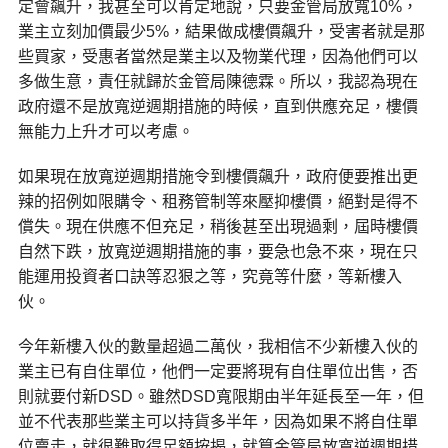
定會飆升，我甚至可以肯定地說，只要金管局放寬10%，
業主立刻加價最少5%，結果做成樓價飆升，受害者就是那
些買家，受惠者當然是業主以及物業代理，因為他們可以
多做生意，責任就歸於金管局陳德霖。所以，我認為現在
政府還不是放寬逆週期措施的時候，直到供應充足，樓價
無能力上升才可以考慮。
如果現在放寬逆週期措施令到樓價飆升，政府便要推出更
辣的招例如限購令、租務管制等來壓抑樓價，絕對是得不
償失。現在供應不但充足，稍後甚至出現過剩，屆時樓價
自然下跌，放寬逆週期措施的事，要急也急不來，現在只
能運用投資者口訣等忍狠之等，究竟等什麼，等新樓入
伙。
今年新樓入伙的數量超過二萬伙，我相信不少新樓入伙的
業主已有自住單位，他們一定要將現有自住單位出售，否
則就要付新DSD。雖然DSD寬限期由半年延長至一年，但
並不代表那些業主可以持貨多半年，因為如果不將自住單
位賣走，就很難取得足額按揭，就算金管局放寬逆週期措