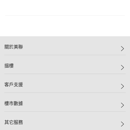
關於美聯
美聯集團
搵樓
投資者關係
集團動態
一手新盤
客戶支援
人才招募
二手盤
網站地圖
上車
自助放盤
樓市數據
減價
專業代理
低水
分行網絡
樓價指數
其它服務
美聯豪宅
查詢熱線
信心指數