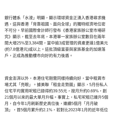
銀行體系「水浸」明顯，顯示環球資金正湧入香港尋求機
遇，這與香港「背靠祖國、面向全球」的獨特經濟地位密
不可分。早前國際會計師行發布《香港家族辦公室市場研
究》顯示，截至去年底，本港單一家族辦公室數目在兩年
間大增25%至3,384間，當中逾3成管理的資產更達1億美元
(約7.8億港元)或以上。這批頂級富豪與家族基金的加速落
戶，正成為推動樓市向好的有力後盾。
資金澎湃以外，本港住宅剛需同樣持續向好，當中租賃市
場尤其「亮眼」。據美聯「租金走勢圖」顯示，5月份私人
住宅平均實用呎租已錄得約39.55元，按月升約0.69%，創
21個月以來的最大單月升幅。事實上，私宅呎租已連升5個
月，自今年1月刷新歷史高位後，連續5個月「月月破
頂」，首5個月累升約2.1%，若對比2023年1月的近年低位