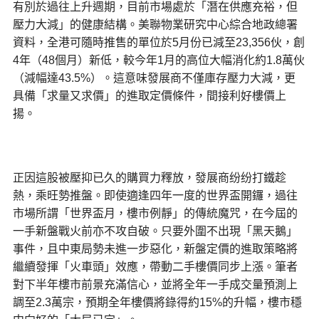
有別於過往上升週期，目前市場處於「潛在供應充裕，但
壓力大減」的健康結構。美聯物業研究中心綜合地政總署
資料，全港可隨時推售的單位於5月份已減至23,356伙，創
4年（48個月）新低，較今年1月的高位大幅消化約1.8萬伙
（減幅達43.5%）。這意味發展商不僅庫存壓力大減，更
具備「求量又求價」的進取定價條件，間接利好樓價上
揚。
正因這股被壓抑已久的購買力釋放，發展商纷纷打鐵趁
熱，乘旺勢推盤。即使適逢四年一度的世界盃開鑼，過往
市場所謂「世界盃月，樓市例靜」的傳統魔咒，在今屆的
一手新盤戰火前亦不攻自破。只要外圍不出現「黑天鵝」
事件，且中東局勢未進一步惡化，新盤定價的進取策略將
繼續發揮「火車頭」效應，帶動二手樓價同步上漲。筆者
對下半年樓市前景充滿信心，並將全年一手成交量預測上
調至2.3萬宗，預期全年樓價將錄得約15%的升幅，樓市穩