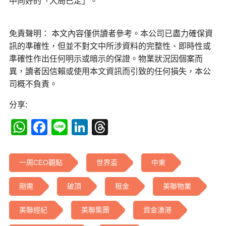
中向好的「大局已定」。
免責聲明： 本文內容僅供讀者參考。本公司已盡力確保資
訊的準確性，但並不對文中所涉資料的完整性、即時性或
準確性作出任何明示或暗示的保證。物業狀況因個案而
異，讀者因信賴或使用本文資訊而引致的任何損失，本公
司概不負責。
分享:
WhatsApp
Facebook
Line
LinkedIn
Threads
一周CEO觀點
世界盃
中東
剛需
破頂
租金
美聯物業
美聯經紀
美聯集團
資金湧港