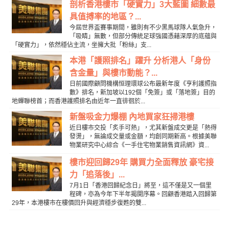
剖析香港樓市「硬實力」3大藍圖 細數最
具值搏率的地區？...
今屆世界盃賽事期間，雖則有不少黑馬球隊人氣急升，
「吸睛」無數，但部分傳統足球強國憑藉深厚的底蘊與
「硬實力」，依然穩佔主流，坐擁大批「粉絲」支...
本港「護照排名」躍升 分析港人「身份
含金量」與樓市動能？...
日前國際顧問機構恒理環球公布最新年度《亨利護照指
數》排名，新加坡以192個「免簽」或「落地簽」目的
地蟬聯榜首；而香港護照排名由近年一直徘徊於...
新盤吸金力爆棚 內地買家狂掃港樓
近日樓市交投「炙手可熱」，尤其新盤成交更是「熱得
發燙」，無論成交量或金額，均創同期新高。根據美聯
物業研究中心綜合《一手住宅物業銷售資訊網》資...
樓市迎回歸29年 購買力全面釋放 豪宅接
力「追落後」...
7月1日「香港回歸紀念日」將至，這不僅是又一個里
程碑，亦為今年下半年揭開序幕。回顧香港踏入回歸第
29年，本港樓市在樓價回升與經濟穩步復甦的雙...