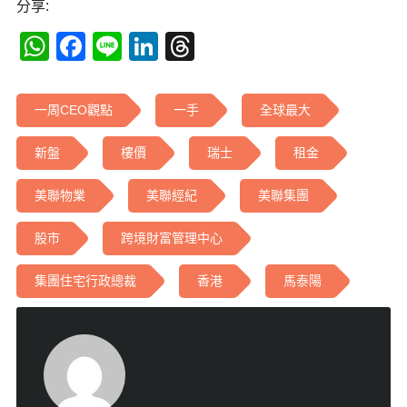
分享:
WhatsApp
Facebook
Line
LinkedIn
Threads
一周CEO觀點
一手
全球最大
新盤
樓價
瑞士
租金
美聯物業
美聯經紀
美聯集團
股市
跨境財富管理中心
集團住宅行政總裁
香港
馬泰陽