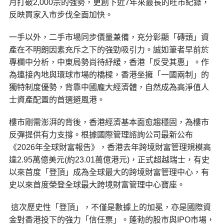
月打破2,000宗的強勢，更創下近7年來最長的旺市紀錄，
反映買家入市步伐全面加快。
一手以外，二手市場同步價量兼備，充分彰顯「磚頭」資
產在不明朗因素充斥之下的強勁吸引力。誠如筆者早前於
專欄中分析，中東局勢尚待紓緩，香港「反受其惠」。作
為連接內地與環球市場的橋樑，香港坐擁「一國兩制」的
獨特制度優勢，背靠中國龐大經濟體，自然成為高淨值人
士資產配置的首選避風港。
樓市剛需澎湃的背後，香港經濟基本面愈趨穩固，為樓市
反彈提供有力支撐。根據國際管理諮詢公司最新公布
《2026年全球財富報告》，香港去年跨境財富管理規模高
達2.95萬億美元(約23.01萬億港元)，正式超越瑞士，有史
以來首度「登頂」成為全球最大的跨境財富管理中心，有
史以來首度榮登全球最大跨境財富管理中心寶座。
這次歷史性「登頂」，不僅是數據上的加冕，亦是國際資
金對香港投下的強力「信任票」。蓬勃的股市與IPO市場，