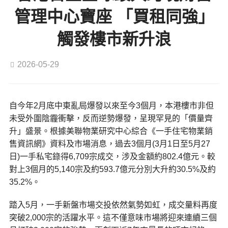
管理中心寶座 「買租同強」
觸發樓市新升浪
2026-05-29
自今年2月底中東亂局爆發以來至今3個月，本港樓市非但
未受外圍陰霾衝擊，反而逆勢爆發，呈現罕見的「價量齊
升」盛景。根據美聯物業研究中心綜合《一手住宅物業銷
售資訊網》資料及市場消息，過去3個月(3月1日至5月27
日)一手私宅錄得6,709宗成交，涉及金額約802.4億元。較
對上3個月的5,140宗及約593.7億元分別大升約30.5%及約
35.2%。
踏入5月，一手新盤市場交投依然氣勢如虹，成交量料再度
突破2,000宗的活躍水平。這不僅意味市場將迎來連續三個