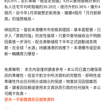
約0.6%；至於美聯「租金走勢圖」4月以實用面積計算的
私人住宅平均呎租報約39.28元，按月升約0.36%。連升4
個月，自今年1月突破歷史新高後，連續4個月「月月創新
高」的強勢格局。
總括而言，當前本港樓市市底極其穩固，基本面堅實，已
步入「買租同強」的良性循環。只要中東地緣政治不明朗
因素進一步消化，配合美聯儲局下半年正式啟動減息周
期，在全球「水源」持續湧港的效應下，本港樓市或迎來
新一輛購買力爆發。
免責聲明： 本文內容僅供讀者參考。本公司已盡力確保資
訊的準確性，但並不對文中所涉資料的完整性、即時性或
準確性作出任何明示或暗示的保證。物業狀況因個案而
異，讀者因信賴或使用本文資訊而引致的任何損失，本公
司概不負責。
更多一手新盤資訊及銷售資料