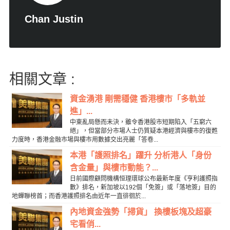
Chan Justin
相關文章 :
資金湧港 剛需穩健 香港樓市「多軌並
進」...
中東亂局懸而未決，雖令香港股市短期陷入「五窮六
絕」，但當部分市場人士仍質疑本港經濟與樓市的復甦
力度時，香港金融市場與樓市用數據交出亮麗「答卷...
本港「護照排名」躍升 分析港人「身份
含金量」與樓市動能？...
日前國際顧問機構恒理環球公布最新年度《亨利護照指
數》排名，新加坡以192個「免簽」或「落地簽」目的
地蟬聯榜首；而香港護照排名由近年一直徘徊於...
內地資金強勢「掃貨」 換樓板塊及超豪
宅看俏...