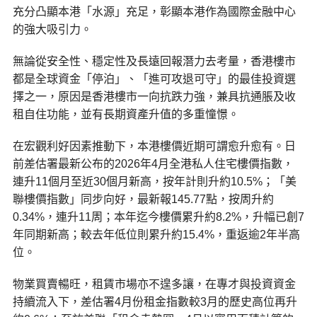
充分凸顯本港「水源」充足，彰顯本港作為國際金融中心
的強大吸引力。
無論從安全性、穩定性及長遠回報潛力去考量，香港樓市
都是全球資金「停泊」、「進可攻退可守」的最佳投資選
擇之一，原因是香港樓市一向抗跌力強，兼具抗通脹及收
租自住功能，並有長期資產升值的多重憧憬。
在宏觀利好因素推動下，本港樓價近期可謂愈升愈有。日
前差估署最新公布的2026年4月全港私人住宅樓價指數，
連升11個月至近30個月新高，按年計則升約10.5%；「美
聯樓價指數」同步向好，最新報145.77點，按周升約
0.34%，連升11周；本年迄今樓價累升約8.2%，升幅已創7
年同期新高；較去年低位則累升約15.4%，重返逾2年半高
位。
物業買賣暢旺，租賃市場亦不遑多讓，在專才與投資資金
持續流入下，差估署4月份租金指數較3月的歷史高位再升