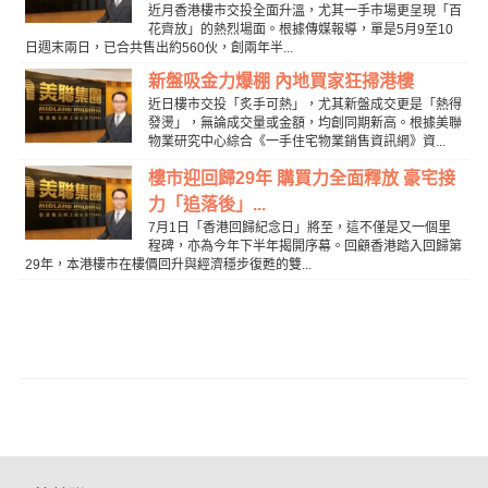
近月香港樓市交投全面升溫，尤其一手市場更呈現「百
花齊放」的熱烈場面。根據傳媒報導，單是5月9至10
日週末兩日，已合共售出約560伙，創兩年半...
新盤吸金力爆棚 內地買家狂掃港樓
近日樓市交投「炙手可熱」，尤其新盤成交更是「熱得
發燙」，無論成交量或金額，均創同期新高。根據美聯
物業研究中心綜合《一手住宅物業銷售資訊網》資...
樓市迎回歸29年 購買力全面釋放 豪宅接
力「追落後」...
7月1日「香港回歸紀念日」將至，這不僅是又一個里
程碑，亦為今年下半年揭開序幕。回顧香港踏入回歸第
29年，本港樓市在樓價回升與經濟穩步復甦的雙...