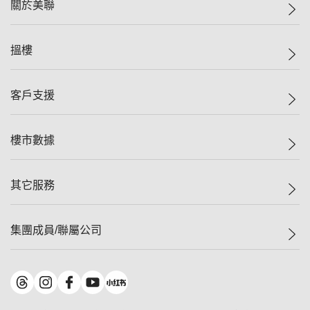
關於美聯
美聯集團
搵樓
投資者關係
集團動態
一手新盤
客戶支援
人才招募
二手盤
網站地圖
上車
自助放盤
樓市數據
減價
專業代理
低水
分行網絡
樓價指數
其它服務
美聯豪宅
查詢熱線
信心指數
獨家樓盤
聯絡我們
最新成交
屋苑專頁
租盤
集團成員/聯屬公司
按揭計算機
歷史成交
大灣區專頁
居屋專頁
負擔能力計算機
成交數據
樓市資訊
買賣流程
美聯物業
轉按計算機
屋苑成交排行榜
美聯精英會
鋑聯控股
*
繳款方式
地區百科
美聯慈善基金
美聯工商舖
*