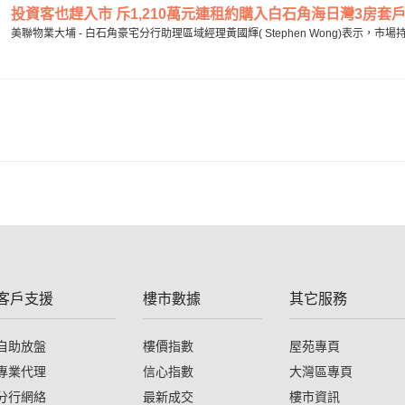
投資客也趕入市 斥1,210萬元連租約購入白石角海日灣3房套戶 20
美聯物業大埔 - 白石角豪宅分行助理區域經理黃國輝( Stephen Wong)表示，
客戶支援
樓市數據
其它服務
自助放盤
樓價指數
屋苑專頁
專業代理
信心指數
大灣區專頁
分行網絡
最新成交
樓市資訊