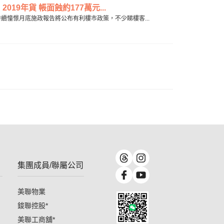
19年貨 帳面蝕約177萬元...
市場持續憧憬月底施政報告將公布有利樓市政策，不少睇樓客...
集團成員/聯屬公司
美聯物業
鋑聯控股
*
美聯工商舖
*