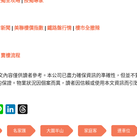
按揭全攻略
|
按揭專家
新聞
|
美聯樓價指數
|
鐵路盤行情
|
樓市全撤辣
賣樓流程
本文內容僅供讀者參考。本公司已盡力確保資訊的準確性，但並不
的保證。物業狀況因個案而異，讀者因信賴或使用本文資訊而引
tsApp
acebook
Line
LinkedIn
Threads
名家匯
大圍半山
家庭客
連車位