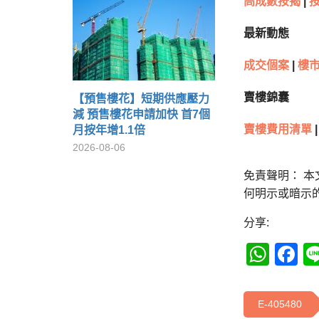
高成數按揭
|
最新動態
成交個案
|
樓市
賣樓錦囊
【預售樓花】短期供應壓力
減 預售樓花申請加快 首7個
賣樓費用清單
|
月按年增1.1倍
2026-08-06
免責聲明： 
何明示或暗示
分享:
Wha
F
E-405480