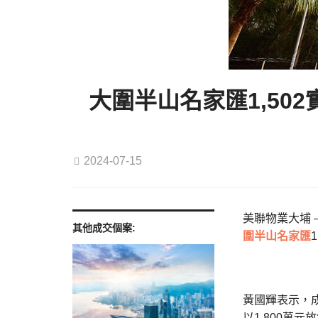
大圍半山名家匯1,502
2024-07-15
美聯物業大埔 
其他成交個案:
圍半山
名家匯
黃國輝表示，
以1,800萬