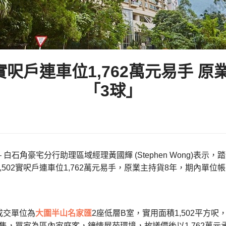
實呎戶連車位1,762萬元易手 
「3球」
– 白石角豪宅分行助理區域經理黃國輝 (Stephen Wong)
1,502實呎戶連車位1,762萬元易手，原業主持貨8年，期內單位帳
成交單位為
大圍半山
名家匯
2座低層B室，實用面積1,502平方
元放售，買家為區內家庭客，鐘情屋苑環境，故議價後以1,762萬元承