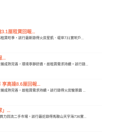
.1厘租賃回報...
假屬租賃旺季，該行最新錄得火炭星凱．堤岸731實呎戶...
..
區內發展成熟完善，環境寧靜舒適，故租賃需求持續。該行錄...
高達8.6厘回報...
區內發展成熟完善，故租賃需求持續。該行錄得火炭駿景園 ...
...
分購買力回流二手市場，該行最近錄得馬鞍山天宇海736實...