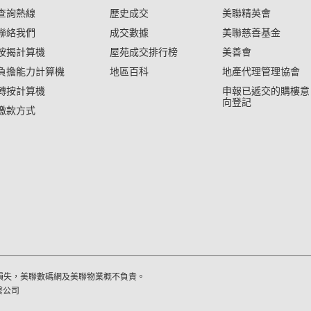
查詢熱線
歷史成交
美聯精英會
聯絡我們
成交數據
美聯慈善基金
按揭計算機
屋苑成交排行榜
美善會
負擔能力計算機
地區百科
地產代理管理協會
轉按計算機
申報已遞交的購樓意
向登記
繳款方式
損失，美聯數碼網及美聯物業概不負責。
繫公司