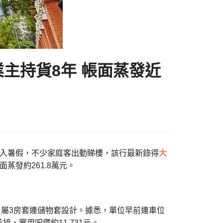
原業主持貨8年 帳面蒸發近
表示，踏入暑假，不少家庭客出動睇樓，該行最新錄得
大
面蒸發約261.8萬元。
呎，屬3房套連儲物套設計。據悉，單位早前連車位
接，實用呎價約11,731元。