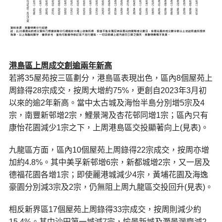
港島區上周成交創逾兩年新高
若將35屋苑按三區劃分，港島區表現出色，區內8個屋苑上
周錄得28宗成交，按周大增約75%，更創自2023年3月初
以來的逾2年新高。當中太古城及海怡半島分別增5宗及4
宗，南豐新邨增2宗，鯉景灣及杏花邨同增1宗；區內只有
康怡花園減少1宗之下，上周港島區交投顯著向上(見表)。
九龍區方面，區內10個屋苑上周錄得22宗成交，按周亦增
加約4.8%。其中美孚新邨增6宗，新都城增2宗，又一居及
德福花園各增1宗；即使麗港城減少4宗，黃埔花園及海逸
豪園分別減3宗及2宗，仍無阻上周九龍區交投回升(見表)。
相反新界區17個屋苑上周錄得33宗成交，按周則減少約
15.4%。其中沙田第一城減7宗，愉景新城及灝景灣齊減2