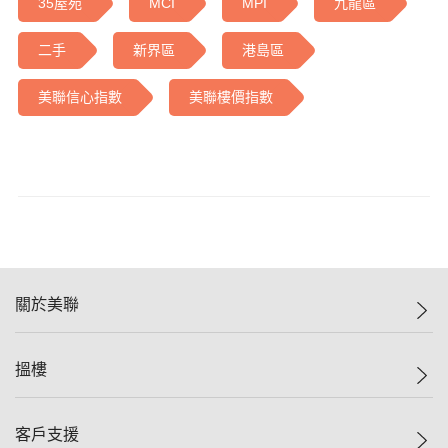
35屋苑
MCI
MPI
九龍區
二手
新界區
港島區
美聯信心指數
美聯樓價指數
關於美聯
美聯集團
搵樓
投資者關係
集團動態
一手新盤
客戶支援
人才招募