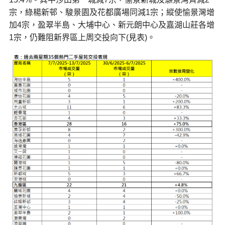
宗，綠楊新邨、駿景園及花都廣場同減1宗；縱使愉景灣增
加4宗，盈翠半島、大埔中心、新元朗中心及嘉湖山莊各增
1宗，仍難阻新界區上周交投向下(見表)。