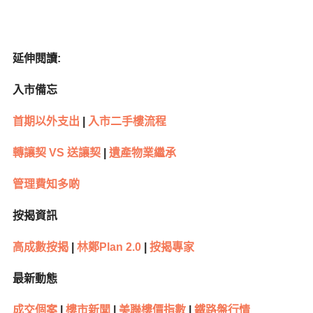
延伸閱讀:
入市備忘
首期以外支出
|
入市二手樓流程
轉讓契 VS
送讓契
|
遺產物業繼承
管理費知多啲
按揭資訊
高成數按揭
|
林鄭Plan 2.0
|
按揭專家
最新動態
成交個案
|
樓市新聞
|
美聯樓價指數
|
鐵路盤行情