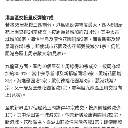
港島區交投量反彈逾7成
若將35屋苑按三區劃分，港島區反彈幅度最大，區內8個屋
苑上周錄得24宗成交，按周顯著增加約71.4%。其中太古
城增加6宗，海怡半島及康怡花園同增2宗，南豐新邨及鯉
景灣各增1宗；即使城市花園及杏花邨雙雙減少1宗，仍無
阻港島區上周宗數大增(見表)。
九龍區方面，區內10個屋苑上周錄得30宗成交，按周亦增
加約30.4%。當中美孚新邨及新都城同增5宗，黃埔花園增
3宗，海逸豪園增1宗；縱使德福花園減3宗，麗港城減2
宗，又一居及匯景花園各減1宗，亦無阻九龍區上周交投向
上(見表)。
至於新界區17個屋苑上周錄得40宗成交，按周則輕微減少
1宗。其中沙田第一城減3宗，愉景新城及康樂園同減2宗，
新港城、花都廣場、嘉湖山莊及愉景灣各減1宗；即使麗城