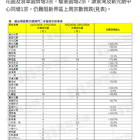
花園及浪翠園齊增3宗，駿景園增2宗，灝景灣及新元朗中
心同增1宗，仍難阻新界區上周宗數微跌(見表)。