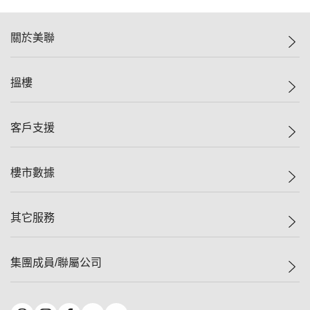
關於美聯
美聯集團
搵樓
投資者關係
集團動態
一手新盤
客戶支援
人才招募
二手盤
網站地圖
上車
自助放盤
樓市數據
減價
專業代理
低水
分行網絡
樓價指數
其它服務
美聯豪宅
查詢熱線
信心指數
獨家樓盤
聯絡我們
最新成交
屋苑專頁
租盤
集團成員/聯屬公司
按揭計算機
歷史成交
大灣區專頁
居屋專頁
負擔能力計算機
成交數據
樓市資訊
買賣流程
美聯物業
轉按計算機