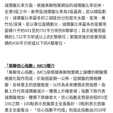
減價盤比率方面，根據美聯物業網站的減價盤比率反映，
全港3區之中，新界區減價盤比率為3區最高；若以細區劃
分，減價盤比率最多的三個區份分別是天水圍、荃灣、黃
竹坑/深灣。若以單位面積劃分，減價盤比率最多的是實用
面積介乎約431至約752平方呎的B類單位；其次是實用面
積約1,722平方呎或以上的E類單位；緊隨其後的是實用面
積約430平方呎或以下的A類單位。
「美聯信心指數」(MCI)
簡介
「美聯信心指數」(MCI)是根據美聯物業網上搵樓的網盤價
格變化製作而成，於每個星期一公佈，從網盤的價格轉
變，反映業主的放盤態度，以作為未來樓價走勢指標。指
數上升代表減價盤減少，樓價上升機會增；指數下跌代表
減價盤增加，樓價下跌機會大。信心指數走勢是徘徊於0至
100之間，100點表示放盤業主全面看好，0點則表示放盤
業主全面看淡，「信心指數平均值」則是此指數由2018年