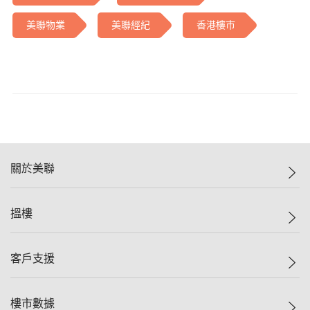
美聯物業
美聯經紀
香港樓巿
關於美聯
美聯集團
搵樓
投資者關係
集團動態
一手新盤
客戶支援
人才招募
二手盤
網站地圖
上車
自助放盤
樓市數據