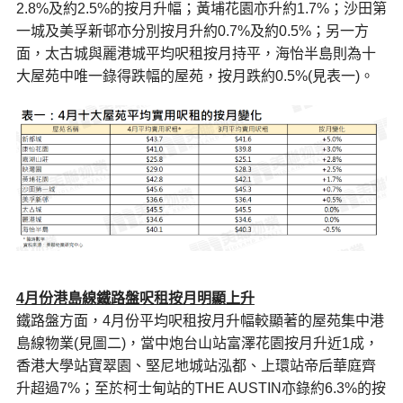
2.8%及約2.5%的按月升幅；黃埔花園亦升約1.7%；沙田第
一城及美孚新邨亦分別按月升約0.7%及約0.5%；另一方
面，太古城與麗港城平均呎租按月持平，海怡半島則為十
大屋苑中唯一錄得跌幅的屋苑，按月跌約0.5%(見表一)。
4
月份港島線鐵路盤呎租按月明顯上升
鐵路盤方面，4月份平均呎租按月升幅較顯著的屋苑集中港
島線物業(見圖二)，當中炮台山站富澤花園按月升近1成，
香港大學站寶翠園、堅尼地城站泓都、上環站帝后華庭齊
升超過7%；至於柯士甸站的THE AUSTIN亦錄約6.3%的按