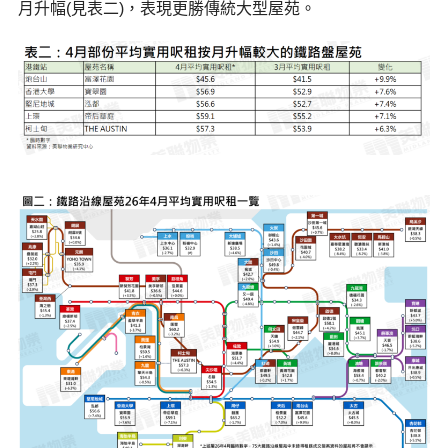
月升幅(見表二)，表現更勝傳統大型屋苑。