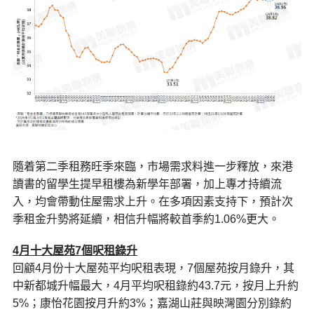
隨着第二季租務旺季來臨，市場需求料進一步釋放，來港
讀書的留學生提早租樓為新學年部署，加上專才持續流
入，均會帶動住屋需求上升。在多項因素支持下，預計次
季租金升勢將延續，相信升幅將較首季約1.06%更大。
4
月十大屋苑7個呎租錄升
回顧4月份十大屋苑平均呎租表現，7個屋苑按月錄升，其
中新都城升幅最大，4月平均呎租錄約43.7元，按月上升約
5%；康怡花園按月升約3%；嘉湖山莊與映灣園分別錄約