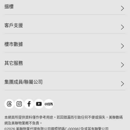
美聯集團
搵樓
投資者關係
集團動態
一手新盤
客戶支援
人才招募
二手盤
網站地圖
上車
自助放盤
樓市數據
減價
專業代理
低水
分行網絡
樓價指數
其它服務
美聯豪宅
查詢熱線
信心指數
獨家樓盤
聯絡我們
最新成交
屋苑專頁
租盤
集團成員/聯屬公司
按揭計算機
歷史成交
大灣區專頁
居屋專頁
負擔能力計算機
成交數據
樓市資訊
買賣流程
美聯物業
轉按計算機
屋苑成交排行榜
美聯精英會
鋑聯控股
*
繳款方式
地區百科
美聯慈善基金
美聯工商舖
*
本網頁所提供資料僅作參考用途。若因錯漏而引致任何不便或損失，美聯數碼
美善會
美聯中國
網及美聯物業概不負責。
地產代理管理協會
©
2026
美聯物業代理有限公司牌照號碼C-000982及或其有聯繫公司