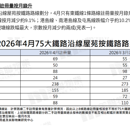
註冊量按月錄升
沿線屋苑按鐵路路線劃分，4月只有東鐵線1條路線註冊量按月錄升
按月減少約9.1%；港島線、南港島線及屯馬線跌幅介乎約10.2%
；觀塘線跌幅最大，宗數按月減少約兩成(見表一)。