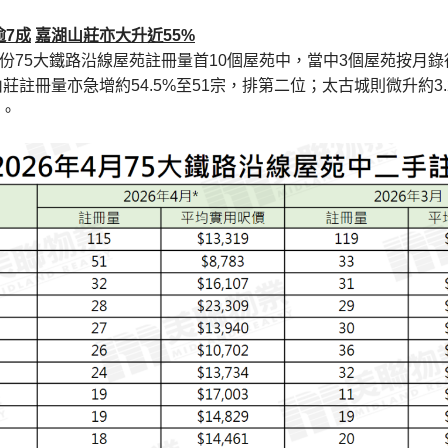
逾
7
成
嘉湖山莊亦大升近
55%
月份75大鐵路沿線屋苑註冊量首10個屋苑中，當中3個屋苑按月
湖山莊註冊量亦急增約54.5%至51宗，排第二位；太古城則微升約3
)。