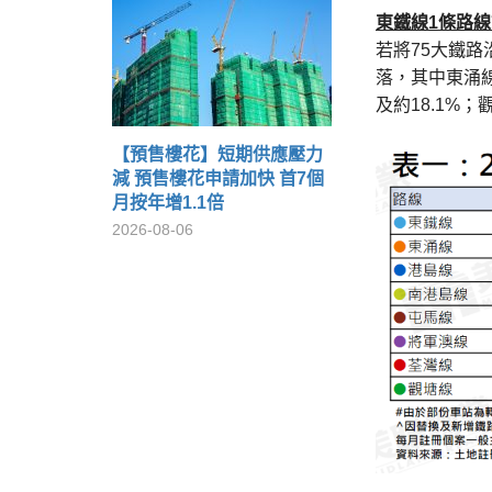
東鐵線
1
條路線
若將75大鐵路
落，其中東涌線
及約18.1%
【預售樓花】短期供應壓力
減 預售樓花申請加快 首7個
月按年增1.1倍
2026-08-06