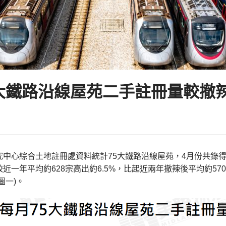
5大鐵路沿線屋苑二手註冊量較撤辣
中心綜合土地註冊處資料統計75大鐵路沿線屋苑，4月份共錄得66
近一年平均約628宗高出約6.5%，比起近兩年撤辣後平均約570
圖一)。