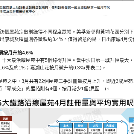
6個屋苑宗數則錄得不同程度跌幅。美孚新邨與黃埔花園分別下跌
出康城及匯璽則各微跌約3.4%。值得留意的是，日出康城4月份仍
價按月升約
4.6%
，十大最活躍屋苑中有5個錄得升幅。當中沙田第一城升幅最大，
1.6%及約1%；嘉湖山莊按月微升約0.3%(見表二)。
屋苑之中，3月共有22個屋苑二手註冊量按月上升，即近3成屋苑
「零成交」的屋苑則有4個，按月減少1個(見圖二)。