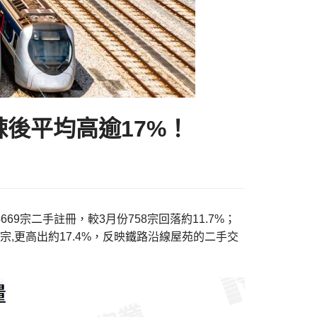
後平均高逾17%！
9宗二手註冊，較3月份758宗回落約11.7%；
宗,更高出約17.4%，反映鐵路沿線屋苑的二手交