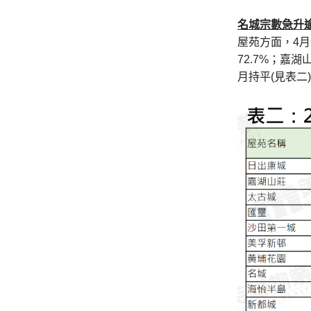
名城宗數急升
屋苑方面，4
72.7%；嘉
月持平(見表二