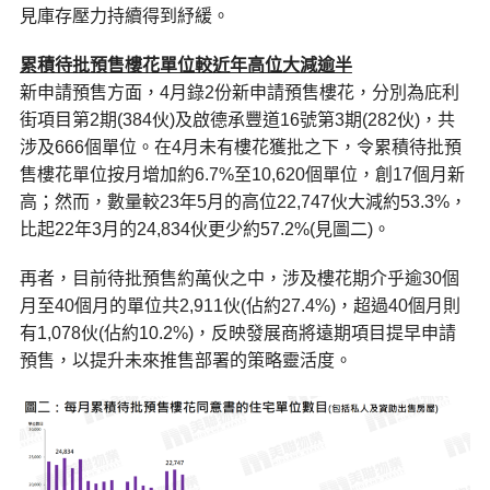
見庫存壓力持續得到紓緩。
累積待批預售樓花單位較近年高位大減逾半
新申請預售方面，4月錄2份新申請預售樓花，分別為庇利
街項目第2期(384伙)及啟德承豐道16號第3期(282伙)，共
涉及666個單位。在4月未有樓花獲批之下，令累積待批預
售樓花單位按月增加約6.7%至10,620個單位，創17個月新
高；然而，數量較23年5月的高位22,747伙大減約53.3%，
比起22年3月的24,834伙更少約57.2%(見圖二)。
再者，目前待批預售約萬伙之中，涉及樓花期介乎逾30個
月至40個月的單位共2,911伙(佔約27.4%)，超過40個月則
有1,078伙(佔約10.2%)，反映發展商將遠期項目提早申請
預售，以提升未來推售部署的策略靈活度。