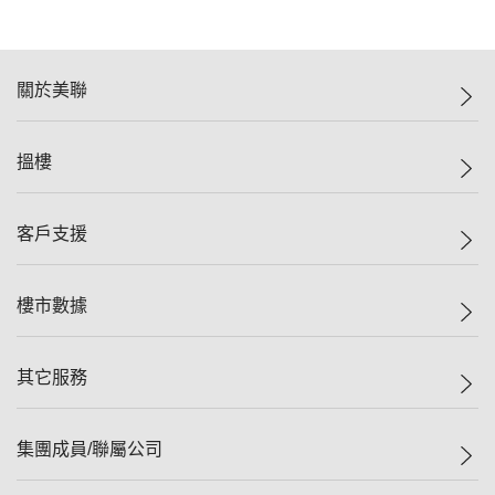
關於美聯
美聯集團
搵樓
投資者關係
集團動態
一手新盤
客戶支援
人才招募
二手盤
網站地圖
上車
自助放盤
樓市數據
減價
專業代理
低水
分行網絡
樓價指數
其它服務
美聯豪宅
查詢熱線
信心指數
獨家樓盤
聯絡我們
最新成交
屋苑專頁
租盤
集團成員/聯屬公司
按揭計算機
歷史成交
大灣區專頁
居屋專頁
負擔能力計算機
成交數據