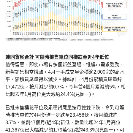
連同貨尾合計 可隨時推售單位同樣跌至近4年低位
值得留意，即使市場有多個新盤登場，惟樓市需求強勁，
新盤銷售相當熾熱，4月一手成交量企穩逾2,000宗的高水
平，累積貨尾量得以減少。據統計，4月份累積貨尾量錄
17,472伙，按月減少約0.7%，今年首4個月累減約5%，相
比起去年1月高位更大減約24.4%(見圖一)。
已批未售樓花單位及累積貨尾量按月雙雙下跌，令到可隨
時推售單位於4月份進一步跌至23,458伙，按月續減約
8.7%，並創47個月(近4年)新低，數量比起24年1月高位
41,367伙已大幅減少約1.79萬伙(減約43.3%)(見圖一)，可