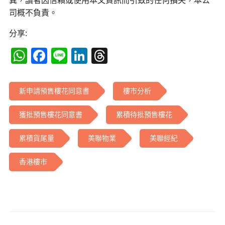
異，讀者因信賴或使用本文資訊而引致的任何損失，本公
司概不負責。
分享:
WhatsApp
Facebook
Line
LinkedIn
Threads
新申請預售樓花同意書
樓市分析
獲批預售樓花同意書
累積待批預售樓花
累積貨尾量
美聯物業
美聯經紀
香港樓市