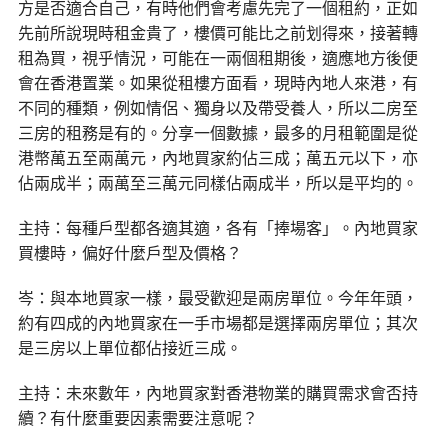
方是否適合自己，有時他們會考慮先完了一個租約，正如
先前所說現時租金貴了，樓價可能比之前划得來，接著轉
租為買，視乎情況，可能在一兩個租期後，適應地方後便
會在香港置業。如果從租樓方面看，現時內地人來港，有
不同的種類，例如情侶、獨身以及帶受養人，所以二房至
三房的租務是有的。分享一個數據，最多的月租範圍是從
港幣萬五至兩萬元，內地買家約佔三成；萬五元以下，亦
佔兩成半；兩萬至三萬元同樣佔兩成半，所以是平均的。
主持：每種戶型都各適其適，各有「捧場客」。內地買家
買樓時，偏好什麼戶型及價格？
岑：與本地買家一樣，最受歡迎是兩房單位。今年年頭，
約有四成的內地買家在一手市場都是選擇兩房單位；其次
是三房以上單位都佔接近三成。
主持：未來數年，內地買家對香港物業的購買需求會否持
續？有什麼重要因素需要注意呢？