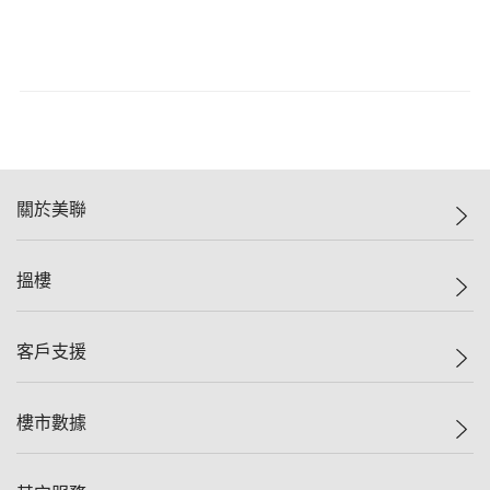
關於美聯
美聯集團
搵樓
投資者關係
集團動態
一手新盤
客戶支援
人才招募
二手盤
網站地圖
上車
自助放盤
樓市數據
減價
專業代理
低水
分行網絡
樓價指數