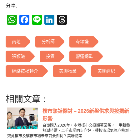
分享:
WhatsApp
Facebook
Line
LinkedIn
Threads
內地
分析師
岑頌謙
張顥曦
投資
營運總監
經絡按揭轉介
美聯物業
美聯經紀
相關文章 :
樓市熱話探討 – 2026新盤供求與按揭新
形勢...
自從踏入2026年，本港樓市交投顯著回暖，一手新盤
熱潮持續，二手市場同步向好，樓按市場氣氛亦熱烈。
究竟樓市及樓按市場未來前景如何？美聯物業...