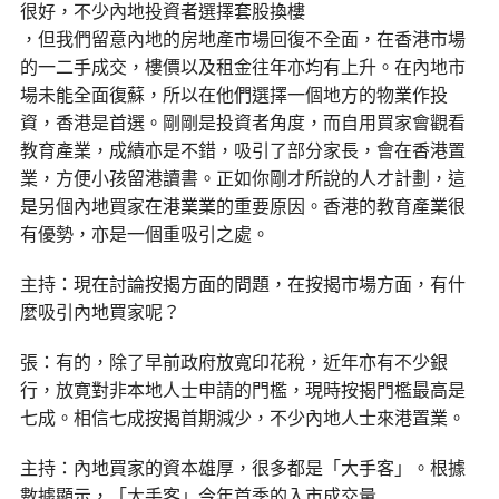
很好，不少內地投資者選擇套股換樓
，但我們留意內地的房地產市場回復不全面，在香港市場
的一二手成交，樓價以及租金往年亦均有上升。在內地市
場未能全面復蘇，所以在他們選擇一個地方的物業作投
資，香港是首選。剛剛是投資者角度，而自用買家會觀看
教育產業，成績亦是不錯，吸引了部分家長，會在香港置
業，方便小孩留港讀書。正如你剛才所說的人才計劃，這
是另個內地買家在港業業的重要原因。香港的教育產業很
有優勢，亦是一個重吸引之處。
主持：現在討論按揭方面的問題，在按揭市場方面，有什
麼吸引內地買家呢？
張：有的，除了早前政府放寬印花稅，近年亦有不少銀
行，放寛對非本地人士申請的門檻，現時按揭門檻最高是
七成。相信七成按揭首期減少，不少內地人士來港置業。
主持：內地買家的資本雄厚，很多都是「大手客」。根據
數據顯示，「大手客」今年首季的入市成交量