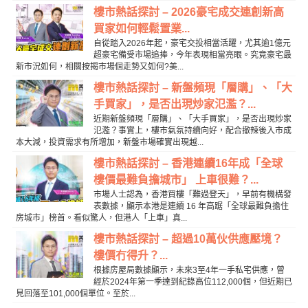
樓市熱話探討 – 2026豪宅成交連創新高
買家如何輕鬆置業...
自從踏入2026年起，豪宅交投相當活躍，尤其逾1億元
超豪宅備受市場追捧，今年表現相當亮眼。究竟豪宅最
新市況如何，相關按揭市場個走勢又如何?美...
樓市熱話探討 – 新盤頻現「層購」、「大
手買家」，是否出現炒家氾濫？...
近期新盤頻現「層購」、「大手買家」，是否出現炒家
氾濫？事實上，樓市氣氛持續向好，配合撤辣後入市成
本大減，投資需求有所增加，新盤市場確實出現越...
樓市熱話探討 – 香港連續16年成「全球
樓價最難負擔城市」 上車很難？...
市場人士認為，香港買樓「難過登天」，早前有機構發
表數據，顯示本港是連續 16 年高踞「全球最難負擔住
房城市」榜首。看似驚人，但港人「上車」真...
樓市熱話探討 – 超過10萬伙供應壓境？
樓價冇得升？...
根據房屋局數據顯示，未來3至4年一手私宅供應，曾
經於2024年第一季達到紀錄高位112,000個，但近期已
見回落至101,000個單位。至於...