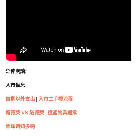
延伸閱讀
:
入市備忘
首期以外支出
|
入市二手樓流程
轉讓契
VS
送讓契
|
遺產物業繼承
管理費知多啲