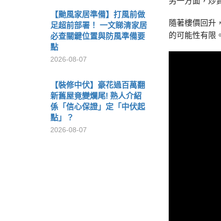
另一方面，炒賣
【颱風家居準備】打風前做
隨著樓價回升
足超前部署！ 一文睇清家居
的可能性有限
必查關鍵位置與防風準備要
點
2026-08-07
【裝修中伏】豪花過百萬翻
新舊屋竟變爛尾! 熟人介紹
係「信心保證」定「中伏起
點」？
2026-08-07