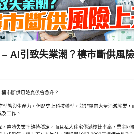
 – AI引致失業潮？樓市斷供風
潮？樓市斷供風險真係會急升？
變工作型態與生產力，但歷史上科技轉型，並非單向大量消滅就業
業及工作。
況，整體失業率維持穩定，而且私人住宅供滿樓比率高，業主財