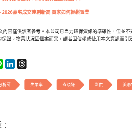
– 2026豪宅成交連創新高 買家如何輕鬆置業
本文內容僅供讀者參考。本公司已盡力確保資訊的準確性，但並不
的保證。物業狀況因個案而異，讀者因信賴或使用本文資訊而引
tsApp
acebook
Line
LinkedIn
Threads
分析師
失業率
岑頌謙
斷供
美聯
 :