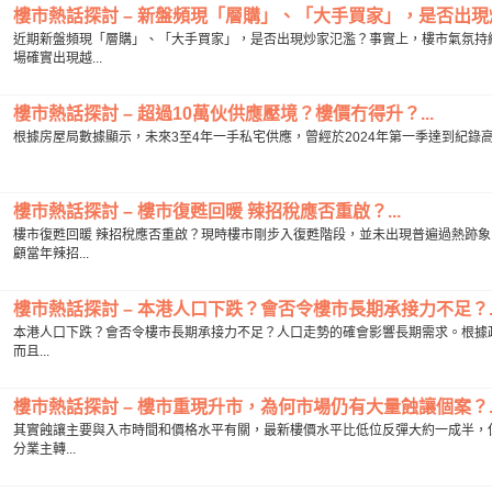
樓市熱話探討 – 新盤頻現「層購」、「大手買家」，是否出現炒
近期新盤頻現「層購」、「大手買家」，是否出現炒家氾濫？事實上，樓市氣氛持
場確實出現越...
樓市熱話探討 – 超過10萬伙供應壓境？樓價冇得升？...
根據房屋局數據顯示，未來3至4年一手私宅供應，曾經於2024年第一季達到紀錄高位11
樓市熱話探討 – 樓市復甦回暖 辣招稅應否重啟？...
樓市復甦回暖 辣招稅應否重啟？現時樓市剛步入復甦階段，並未出現普遍過熱跡
顧當年辣招...
樓市熱話探討 – 本港人口下跌？會否令樓市長期承接力不足？..
本港人口下跌？會否令樓市長期承接力不足？人口走勢的確會影響長期需求。根據政府
而且...
樓市熱話探討 – 樓市重現升市，為何市場仍有大量蝕讓個案？..
其實蝕讓主要與入市時間和價格水平有關，最新樓價水平比低位反彈大約一成半，但
分業主轉...