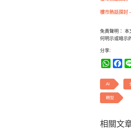
樓市熱話探討 
免責聲明： 
何明示或暗示
分享:
Wha
F
AI
轉型
相關文章