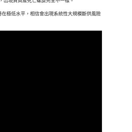
7成，出現負資產死亡螺旋完全不一樣。
持在極低水平，相信會出現系統性大規模斷供風險