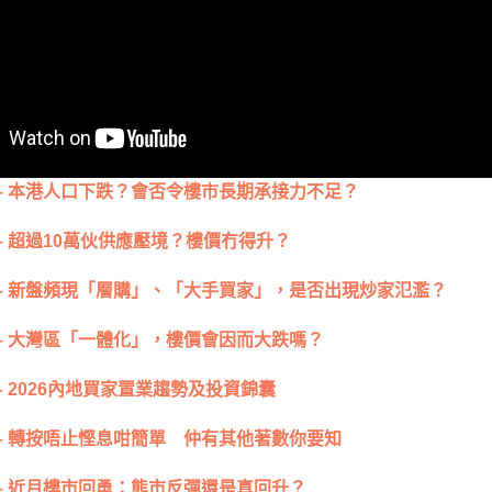
– 本港人口下跌？會否令樓市長期承接力不足？
– 超過10萬伙供應壓境？樓價冇得升？
– 新盤頻現「層購」、「大手買家」，是否出現炒家氾濫？
– 大灣區「一體化」，樓價會因而大跌嗎？
– 2026內地買家置業趨勢及投資錦囊
– 轉按唔止慳息咁簡單 仲有其他著數你要知
– 近月樓市回勇：熊市反彈還是真回升？