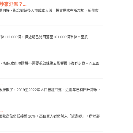
家氾濫？...
續向好，配合撤辣後入市成本大減，投資需求有所增加，新盤市
2,000個，但近期已見回落至101,000個單位。至於...
象，相信政府現階段不需要重啟辣稅去影響樓市復甦步伐。而且回
.
數字，2019至2022年人口曾經回落。近兩年已有回升跡象，
.
較高位仍低接近 20%，高位買入者仍然未「返家鄉」，所以部