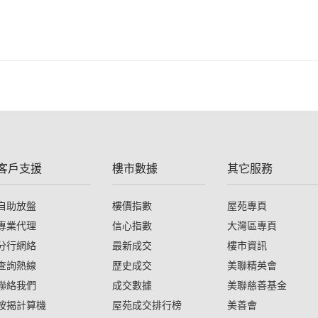
客戶支援
樓市數據
其它服務
自助放盤
樓價指數
屋苑專頁
專業代理
信心指數
大灣區專頁
分行網絡
最新成交
樓市資訊
查詢熱線
歷史成交
美聯精英會
聯絡我們
成交數據
美聯慈善基金
按揭計算機
屋苑成交排行榜
美善會