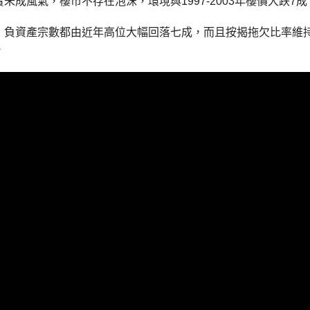
未成風氣，樓市不存在泡沫，環境與1997-2003年樓價大跌
，負資產宗數都由近年高位大幅回落七成，而且按揭拖欠比率維
。