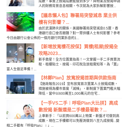
成數，事實上按揭成數能做到多少，與物業及按揭申請
人的財務背景息息相關，今次就為大家拆解影響按...
【議息懶人包】聯署局突發減息 業主供
樓有何影響？...
由於武漢肺炎的關係，美國聯署局突發減息0.5厘，香
港銀行息口會否跟隨？對一眾供樓人士有何影響？參考
今日由銀行公會公佈的一個月銀行同業拆息約1...
【新增放寬樓花按保】買樓|租屋|按揭全
攻略2023...
新手救星！全方位置業指南！一文掌握一手二手買賣流
程、租樓貼士、按揭、印花稅及放租需知等，為「置」
富人生做足準備！...
【林鄭Plan】放寬按揭首期與供款指南
【施政報告2019】宣布放寬首次置業人士按揭成數，
措施被視為樓巿首度「減辣」，新制度下置業門檻大幅
降低，當中以600萬至1,000萬元的住宅...
【一手VS二手︱呼吸Plan大比拼】高成
數按揭 新盤還是二手樓最著數？...
上車新手：「以前買600萬以上物業，新盤才可做到高
成數，現在二手樓都可以免壓測做到八至九成按揭...變
相二手都有『呼吸Plan』﹗」...