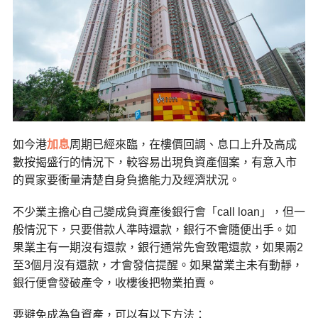
如今港
加息
周期已經來臨，在樓價回調、息口上升及高成
數按揭盛行的情況下，較容易出現負資產個案，有意入市
的買家要衝量清楚自身負擔能力及經濟狀況。
不少業主擔心自己變成負資產後銀行會「
call loan
」，但一
般情況下，只要借款人準時還款，銀行不會隨便出手。如
果業主有一期沒有還款，銀行通常先會致電還款，如果兩
2
至
3
個月沒有還款，才會發信提醒。如果當業主未有動靜，
銀行便會發破產令，收樓後把物業拍賣。
要避免成為負資產，可以有以下方法：