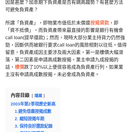
因是甚麼？加息期下負資產是否有調高趨勢？有甚麼方法
可避免負資產？
所謂「負資產」，即物業市值低於未償還
按揭貸款
，即
「資不抵債」，而負資產帶來最直接的影響是銀行有機會
call loan(提早還款)；然而，現時大部分業主持貨力仍然強
勁，因斷供而被銀行要求call loan的風險相對以往低。值得
留意，負資產成因主要涉及兩大因素，第一是樓價大幅滑
落，第二因素是申請高成數按揭，業主申請九成按揭的
話，
樓價
跌了
10%
以上便很容易成為負資產行列，如果業
主沒有申請高成數按揭，未必會成為負資產。
內容目錄
隱藏
2003年第2季現歷史新高
1.避免借盡按揭成數
2. 縮短按揭年期
3. 保持良好還款紀錄