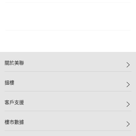
關於美聯
美聯集團
搵樓
投資者關係
集團動態
一手新盤
客戶支援
人才招募
二手盤
網站地圖
上車
自助放盤
樓市數據
減價
專業代理
低水