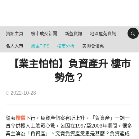
資訊主頁
樓市成交新聞
新盤資訊
地區屋苑資訊
名人入市
業主TIPS
樓市分析
美聯會優惠
【業主怕怕】負資產升 樓市
勢危？
2022-10-28
隨著
樓價
下行，負資產個案有所上升。「負資產」一詞一
直令供樓人士膽戰心驚，皆因在
1997
至
2003
年期間，很多
業主淪為「負資產」。究竟負資產意思是甚麼？負資產成