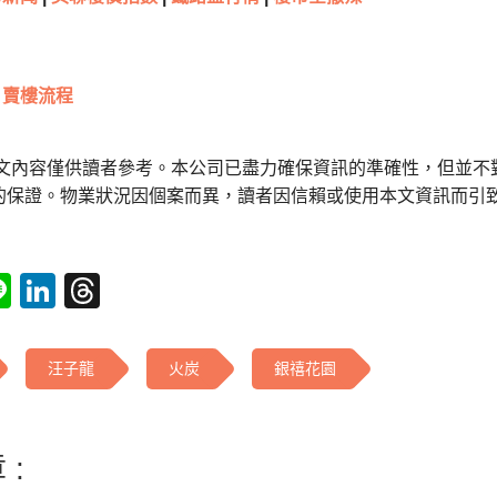
賣樓流程
本文內容僅供讀者參考。本公司已盡力確保資訊的準確性，但並不
的保證。物業狀況因個案而異，讀者因信賴或使用本文資訊而引
tsApp
acebook
Line
LinkedIn
Threads
汪子龍
火炭
銀禧花園
 :