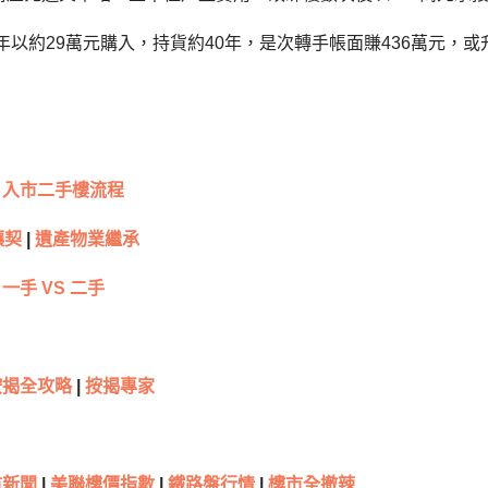
5年以約29萬元購入，持貨約40年，是次轉手帳面賺436萬元，或
入市二手樓流程
讓契
|
遺產物業繼承
一手 VS 二手
按揭全攻略
|
按揭專家
新聞
|
美聯樓價指數
|
鐵路盤行情
|
樓市全撤辣