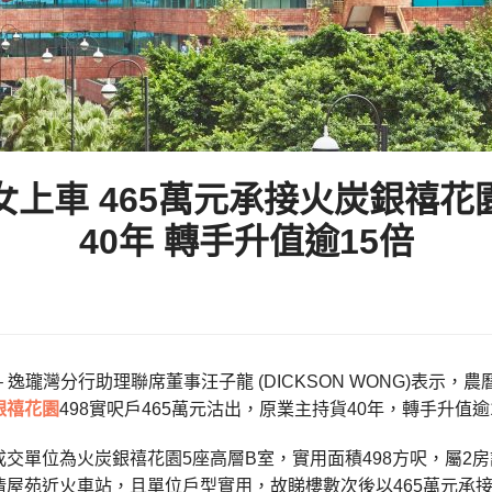
上車 465萬元承接火炭銀禧花園
40年 轉手升值逾15倍
– 逸瓏灣分行助理聯席董事汪子龍 (DICKSON WONG)表
銀禧花園
498實呎戶465萬元沽出，原業主持貨40年，轉手升值逾
成交單位為
火炭
銀禧花園5座高層B室，實用面積498方呎，屬2
屋苑近火車站，且單位戶型實用，故睇樓數次後以465萬元承接，