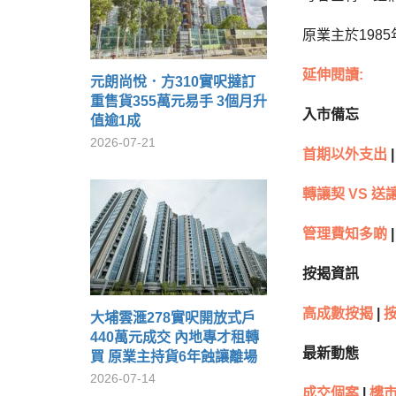
原業主於198
延伸閱讀:
元朗尚悅．方310實呎撻訂
重售貨355萬元易手 3個月升
入市備忘
值逾1成
2026-07-21
首期以外支出
|
轉讓契 VS 送
管理費知多啲
|
按揭資訊
高成數按揭
|
大埔雲滙278實呎開放式戶
440萬元成交 內地專才租轉
最新動態
買 原業主持貨6年蝕讓離場
2026-07-14
成交個案
|
樓市