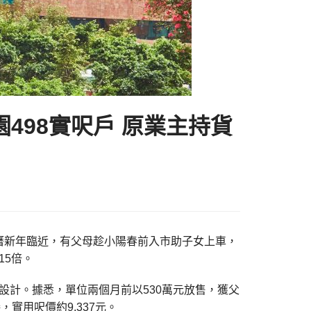
498實呎戶 原業主持貨
示，農曆新年臨近，有父母趁小陽春前入市助子女上車，
15倍。
房設計。據悉，單位兩個月前以530萬元放售，獲父
實用呎價約9,337元。