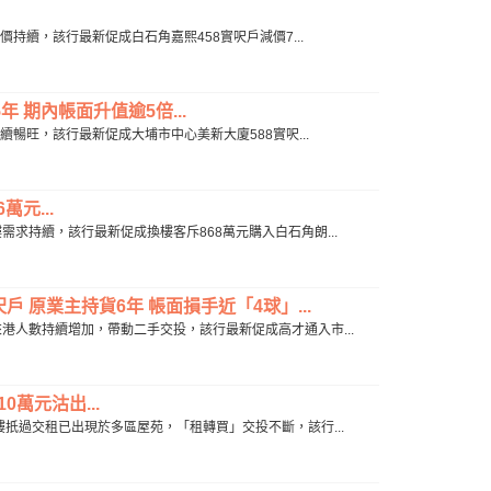
手減價持續，該行最新促成白石角嘉熙458實呎戶減價7...
 期內帳面升值逾5倍...
投持續暢旺，該行最新促成大埔市中心美新大廈588實呎...
元...
換樓需求持續，該行最新促成換樓客斥868萬元購入白石角朗...
 原業主持貨6年 帳面損手近「4球」...
才通來港人數持續增加，帶動二手交投，該行最新促成高才通入市...
萬元沽出...
，供樓扺過交租已出現於多區屋苑，「租轉買」交投不斷，該行...