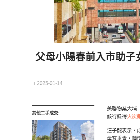
父母小陽春前入市助子女
2025-01-14
美聯物業大埔 
其他二手成交:
該行錄得
火炭
汪子龍表示，
母客垂青，鍾情