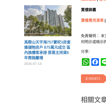
賣樓錦囊
賣樓費用清單
|
免責聲明： 
何明示或暗示
馬鞍山天宇海757實呎3房套
連儲物房戶 875萬元成交 區
分享:
內換樓客承接 原業主持貨6
年微蝕離場
Wha
F
2026-07-14
E-001871
相關文章