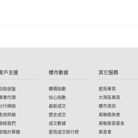
客戶支援
樓市數據
其它服務
自助放盤
樓價指數
屋苑專頁
專業代理
信心指數
大灣區專頁
分行網絡
最新成交
樓市資訊
查詢熱線
歷史成交
美聯精英會
聯絡我們
成交數據
美聯慈善基金
按揭計算機
屋苑成交排行榜
美善會