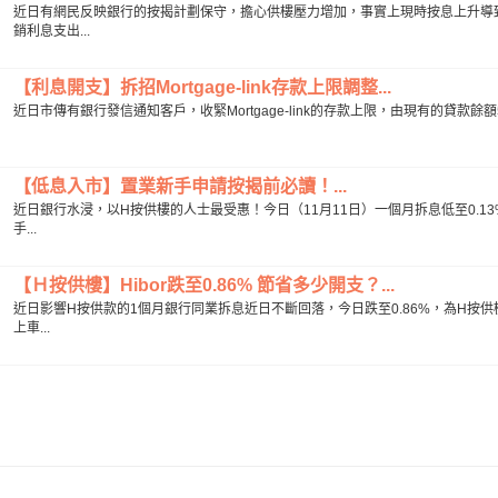
近日有網民反映銀行的按揭計劃保守，擔心供樓壓力增加，事實上現時按息上升導
銷利息支出...
【利息開支】拆招Mortgage-link存款上限調整...
近日市傳有銀行發信通知客戶，收緊Mortgage-link的存款上限，由現有的貸款餘額
【低息入市】置業新手申請按揭前必讀！...
近日銀行水浸，以H按供樓的人士最受惠！今日（11月11日）一個月拆息低至0.
手...
【Ｈ按供樓】Hibor跌至0.86% 節省多少開支？...
近日影響H按供款的1個月銀行同業拆息近日不斷回落，今日跌至0.86%，為H按
上車...