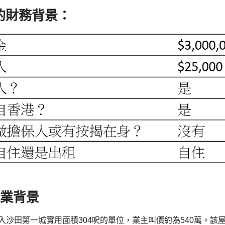
ca的財務背景：
物業背景
打算買入沙田第一城實用面積304呎的單位，業主叫價約為540萬。