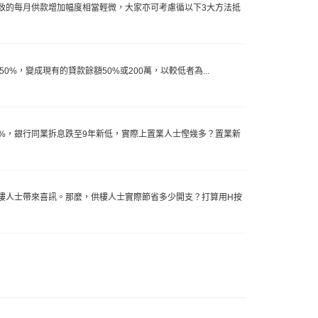
致的每月供款增加幅度相當輕微，大家亦可考慮循以下3大方法抵
50%，變成現有的貸款餘額50%或200萬，以較低者為...
13%，銀行同業拆息跌至9年新低，實際上置業人士慳幾多？置業新
供樓人士帶來喜訊。那麼，供樓人士實際節省多少開支？打算用H按