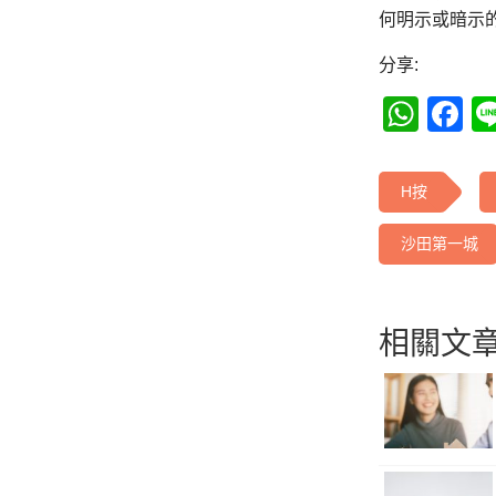
何明示或暗示
分享:
Wha
F
H按
沙田第一城
相關文章