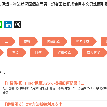
的保證。物業狀況因個案而異，讀者因信賴或使用本文資訊而引
tsApp
acebook
Line
LinkedIn
Threads
上車
供樓
信貸紀錄
壓力測試
置業
買樓
買樓預算
首次置業
 :
【H按供樓】Hibor跌至0.75% 按揭如何部署？...
近日影響H按供款的1個月銀行同業拆息近日不斷回落，今日跌至0.75%，為H按
甚麼...
【供樓開支】3大方法抵銷利息支出