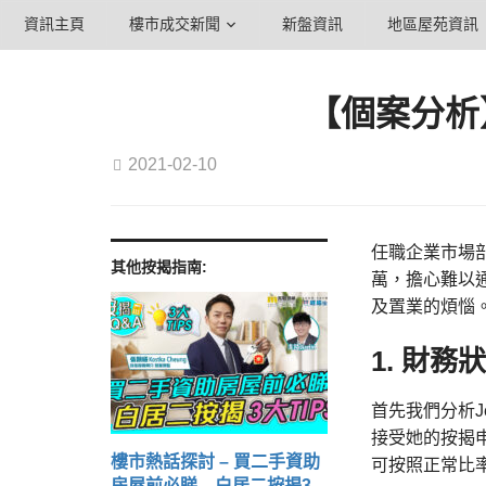
資訊主頁
樓市成交新聞
新盤資訊
地區屋苑資訊
【個案分析
2021-02-10
任職企業市場部
其他按揭指南:
萬，擔心難以通
及置業的煩惱
1. 財務
首先我們分析J
接受她的按揭申
樓市熱話探討 – 買二手資助
可按照正常比率5
房屋前必睇 白居二按揭3