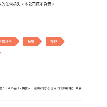
致的任何損失，本公司概不負責。
封頂息率
按揭
樓齡
供樓人士帶來喜訊。供樓人士實際節省多少開支？打算用H按上車要