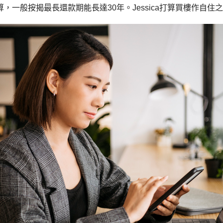
算，一般按揭最長還款期能長達30年。Jessica打算買樓作自