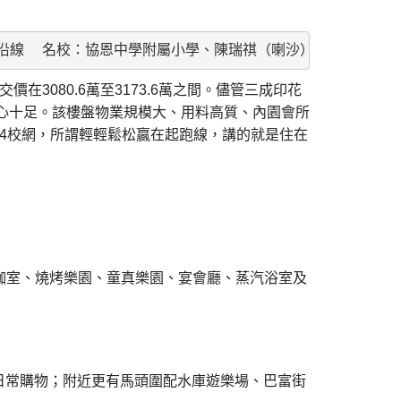
、地鐵沿線  名校：協恩中學附屬小學、陳瑞祺（喇沙）小學、馬頭
價在3080.6萬至3173.6萬之間。儘管三成印花
信心十足。該樓盤物業規模大、用料高質、內園會所
4校網，所謂輕輕鬆松贏在起跑線，講的就是住在
瑜伽室、燒烤樂園、童真樂園、宴會廳、蒸汽浴室及
日常購物；附近更有馬頭圍配水庫遊樂場、巴富街