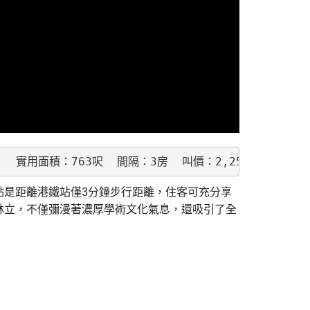
）
  實用面積：763呎  間隔：3房  叫價：2,250萬 
點是距離港鐵站僅3分鐘步行距離，住客可充分享
林立，不僅彌漫著濃厚學術文化氣息，還吸引了全