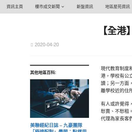
資訊主頁
樓市成交新聞
新盤資訊
地區屋苑資訊
【全港
2020-04-20
現代教育制度
其他地區百科:
港，學校有公
讀；另一方面
離學校近的住
有人或許覺得
愁賣、不愁租
代理為家長客
美聯經紀日誌 – 九豪團隊
「極速配對」學問：點樣用