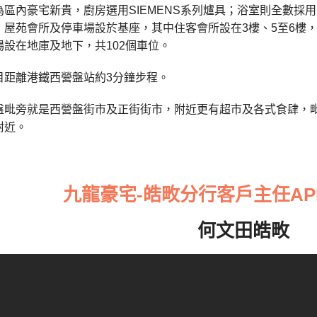
為區內豪宅新貴，廚房選用SIEMENS系列爐具；浴室則全數採
，屋苑會所及停車場設於基座，其中住客會所設在3樓、5至6樓
設在地庫及地下，共102個車位。
目距離港鐵西營盤站約3分鐘步程。
盤毗旁就是西營盤街市及正街街市，附近更有超市及各式食肆，
附近。
九龍豪宅-皓畋分行客戶主任APP
何文田皓畋