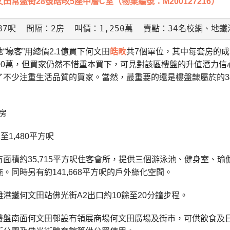
田常盛街28號皓畋5座中層C室（物業編號：M200127216）
87呎  間隔：2房  叫價：1,250萬  賣點：34名校網
“壕客”用總價2.1億買下何文田
皓畋
共7個單位，其中每套房的成交
300萬，但買家仍然不惜重本買下，可見對該區樓盤的升值潛力
了不少注重生活品質的買家。當然，最重要的還是樓盤隸屬於的3
房
至1,480平方呎
有面積約35,715平方呎住客會所，提供三個游泳池、健身室、
。同時另有約141,668平方呎的戶外綠化空間。
港鐵何文田站佛光街A2出口約10餘至20分鐘步程。
樓盤南面何文田邨設有領展商場何文田廣場及街市，可供飲食及