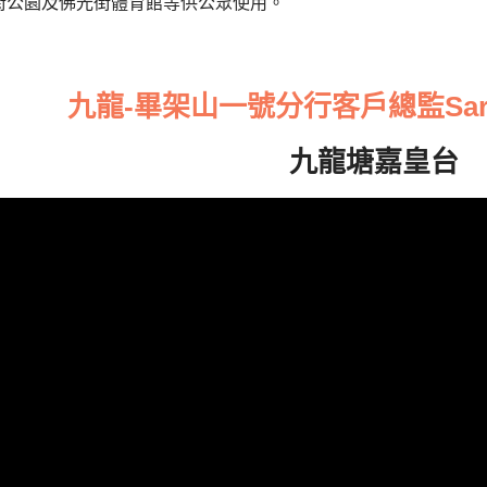
街公園及佛光街體育館等供公眾使用。
九龍-畢架山一號分行客戶總監Sara 
九龍塘嘉皇台