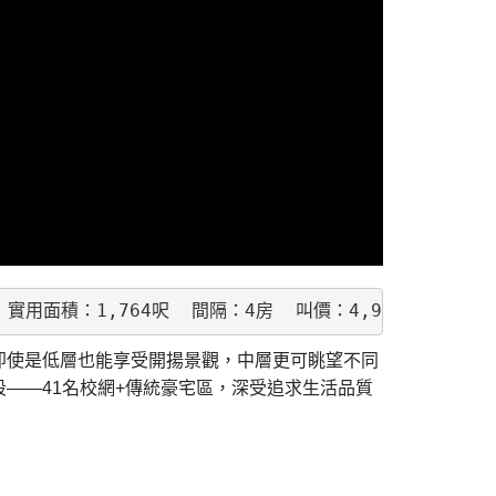
  實用面積：1,764呎  間隔：4房  叫價：4,900萬 
即使是低層也能享受開揚景觀，中層更可眺望不同
——41名校網+傳統豪宅區，深受追求生活品質