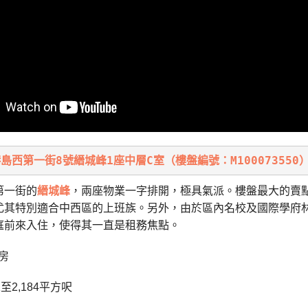
島西第一街8號縉城峰1座中層C室（樓盤編號：M100073550
第一街的
縉城峰
，兩座物業一字排開，極具氣派。樓盤最大的賣
尤其特別適合中西區的上班族。另外，由於區內名校及國際學府
庭前來入住，使得其一直是租務焦點。
房
至2,184平方呎