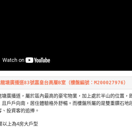
龍塘廣播道83號嘉皇台高層B室（樓盤編號：M200027976）
龍塘廣播道，屬於區內最高的豪宅物業，加上處於半山的位置，
，且戶戶向南，居住體驗格外舒暢。而樓盤所屬的是雙重鑽石地段
客、投資客的追捧。
層以上為4房大戶型