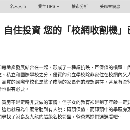
名人入市
業主TIPS
樓市分析
美聯會優惠
】自住投資 您的「校網收割機」
和房地產發展結合在一起，形成了一種超抗跌、巨保值的樓盤，內地
立、私立和國際學校之分，優質的公立學校除非家住在校網內又
，高質的國際學校也是望子成龍的家長們的理想選擇，甚至有些
所也很有必要。
，買房不是定時非要做的事情，但子女的教育卻是到了年齡一定
。這也就是為什麼常聽到有人說：磚頭保值，而磚頭中的學區房更
們尋找了港島及九龍的超級名校筍盤，爸爸媽媽們選選看吧~