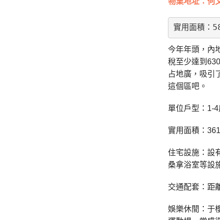
物業地址：何文
實用面積：5
今年年頭，內地
稅至少達到6
占地廣，吸引
這個區吧。
單位戶型：1-4
實用面積：361
住宅設施：設
桑拿浴室等設施
交通配套：距離
娛樂休閒：于