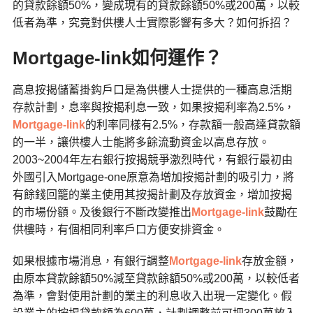
的貸款餘額50%，變成現有的貸款餘額50%或200萬，以較
低者為準，究竟對供樓人士實際影響有多大？如何拆招？
Mortgage-link
如何運作
？
高息按揭儲蓄掛鈎戶口是為供樓人士提供的一種高息活期
存款計劃，息率與按揭利息一致，如果按揭利率為2.5%，
Mortgage-link
的利率同樣有2.5%，存款額一般高達貸款額
的一半，讓供樓人士能將多餘流動資金以高息存放。
2003~2004年左右銀行按揭競爭激烈時代，有銀行最初由
外國引入Mortgage-one原意為增加按揭計劃的吸引力，將
有餘錢回籠的業主使用其按揭計劃及存放資金，增加按揭
的市場份額。及後銀行不斷改變推出
Mortgage-link
鼓勵在
供樓時，有個相同利率戶口方便安排資金。
如果根據市場消息，有銀行調整
Mortgage-link
存放金額，
由原本貸款餘額50%減至貸款餘額50%或200萬，以較低者
為準，會對使用計劃的業主的利息收入出現一定變化。假