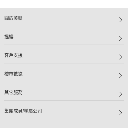
關於美聯
美聯集團
搵樓
投資者關係
集團動態
一手新盤
客戶支援
人才招募
二手盤
網站地圖
上車
自助放盤
樓市數據
減價
專業代理
低水
分行網絡
樓價指數
其它服務
美聯豪宅
查詢熱線
信心指數
獨家樓盤
聯絡我們
最新成交
屋苑專頁
租盤
集團成員/聯屬公司
按揭計算機
歷史成交
大灣區專頁
居屋專頁
負擔能力計算機
成交數據
樓市資訊
買賣流程
美聯物業
轉按計算機