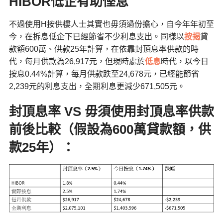
HIBOR低企有助慳息
不過使用H按供樓人士其實也毋須過份擔心，自今年年初至
今，在拆息低企下已經節省不少利息支出。同樣以
按揭
貸
款額600萬、供款25年計算，在依靠封頂息率供款的時
代，每月供款為26,917元，但現時處於
低息
時代，以今日
按息0.44%計算，每月供款跌至24,678元，已經能節省
2,239元的利息支出，全期利息更減少671,505元。
封頂息率 VS
毋須使用封頂息率供款
前後比較（假設為600
萬貸款額，供
款25
年）：