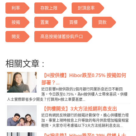
利率
存款上限
封頂息率
按揭
置業
買樓
貸款
開支
高息按揭儲蓄掛鈎戶口
相關文章 :
【H按供樓】Hibor跌至0.75% 按揭如何
部署？...
近日影響H按供款的1個月銀行同業拆息近日不斷回
落，今日跌至0.75%，為H按供樓人士帶來喜訊。供樓
人士實際節省多少開支？打算用H按上車要甚麼...
【供樓開支】3大方法抵銷利息支出
近日有網民反映銀行的按揭計劃保守，擔心供樓壓力增
加，事實上現時按息上升導致的每月供款增加幅度相當
輕微，大家亦可考慮循以下3大方法抵銷利息支出...
【H按走势】Hibor跌至0.39% 供楼人士