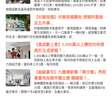
置業人士如要申請按揭保險，需要支付按保費用，如果
選擇一次付清，按保費用由1.15%至5.04%不等，視乎
按揭成數及最長還款年期而定。但如果在...
【村屋按揭】村屋按揭難批 想順利要做
足五件事...
村屋價錢較市區屋苑平，實用面積大，環境清幽，財務
實力足夠的人，可一口氣買下一幢村屋，感受獨立屋式
的生活。雖然銀行在村屋按揭審批會較為審慎，但...
【高成數上會】1,000萬以上樓如何申請
高於五成按揭？...
1,000萬以上物業的壓力測試與1,000萬以下一致，在
供款與入息比率方面，每月供款不得高於月入五成，壓
力測試方面，當利率上升3厘，每月供款...
【超級豪宅】九龍塘新盤「喇沙匯」亮相
貴重地段極罕獨立屋 價錢筍？...
美聯獨家新盤洋房項目——喇沙匯，其位於喇沙利道
25號，屬窩打老道以東，尊享地利優勢，全盤僅設4伙
複式單位，間隔介乎4套房至5套房，全屬大單位...