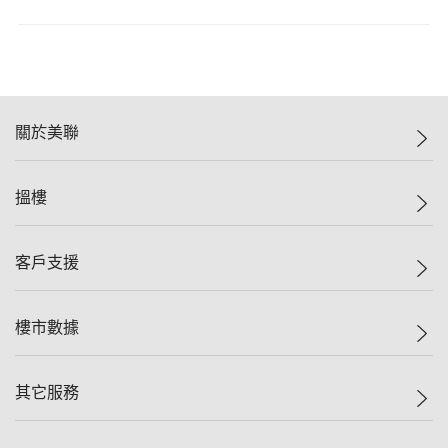
關於美聯
美聯集團
搵樓
投資者關係
集團動態
一手新盤
客戶支援
人才招募
二手盤
網站地圖
上車
自助放盤
樓市數據
減價
專業代理
低水
分行網絡
樓價指數
其它服務
美聯豪宅
查詢熱線
信心指數
獨家樓盤
聯絡我們
最新成交