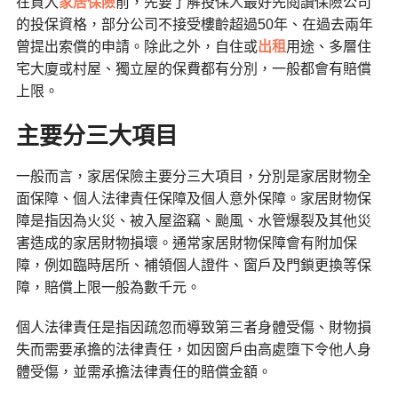
在買入
家居保險
前，先要了解投保人最好先閱讀保險公司
的投保資格，部分公司不接受樓齡超過50年、在過去兩年
曾提出索償的申請。除此之外，自住或
出租
用途、多層住
宅大廈或村屋、獨立屋的保費都有分別，一般都會有賠償
上限。
主要分三大項目
一般而言，家居保險主要分三大項目，分別是家居財物全
面保障、個人法律責任保障及個人意外保障。家居財物保
障是指因為火災、被入屋盜竊、颱風、水管爆裂及其他災
害造成的家居財物損壞。通常家居財物保障會有附加保
障，例如臨時居所、補領個人證件、窗戶及門鎖更換等保
障，賠償上限一般為數千元。
個人法律責任是指因疏忽而導致第三者身體受傷、財物損
失而需要承擔的法律責任，如因窗戶由高處墮下令他人身
體受傷，並需承擔法律責任的賠償金額。