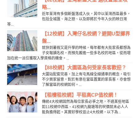
略...
近年荃灣有多個新盤落成入伙，其中以荃灣西區最多，
包括全城匯、海之戀、以及即將於今年入伙的映日灣
等...
【12校網】入灣仔名校網？避開U型擲界
盤...
就快到暑假又是升學的時候，每年都有大批家長都想為
子女報讀名校，而預先搬進一些多名校的地區，從而增
加在統一派位獲取入學資格的機會。...
【88校網】大圍區為何受家長客歡迎？
大圍站配套完善，加上有屯馬線全線通車的概念，吸引
不少買家留意，對於有意在當區置業的家長客，亦會想
了解當區的校網如何。...
【租樓租校網】平租高CP值校網！
傳統4大校網固然為每位家長必爭之地，不過某些地區
如11校網中西區、41校網九龍塘等的呎價就未必人人
能負擔得起。其實好學校豈止4大校網，以下為...