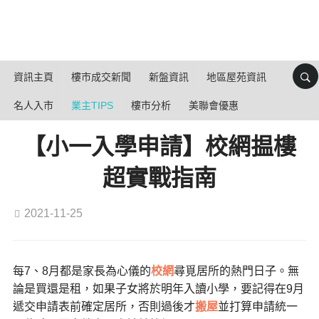
資訊主頁
樓市成交新聞
新盤資訊
地區屋苑資訊
名人入市
業主TIPS
樓市分析
美聯會優惠
【小一入學申請】校網揾樓
超實戰指南
2021-11-25
每7、8月都是家長為心儀的
校網
尋覓居所的熱門日子。無
論是買還是租，如果子女將於明年入讀小學，要記得在9月
遞交申請表前確定居所，否則過後才
搬屋
並打算申請統一