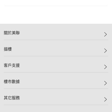
關於美聯
美聯集團
搵樓
投資者關係
集團動態
一手新盤
客戶支援
人才招募
二手盤
網站地圖
上車
自助放盤
樓市數據
減價
專業代理
低水
分行網絡
樓價指數
其它服務
美聯豪宅
查詢熱線
信心指數
獨家樓盤
聯絡我們
最新成交