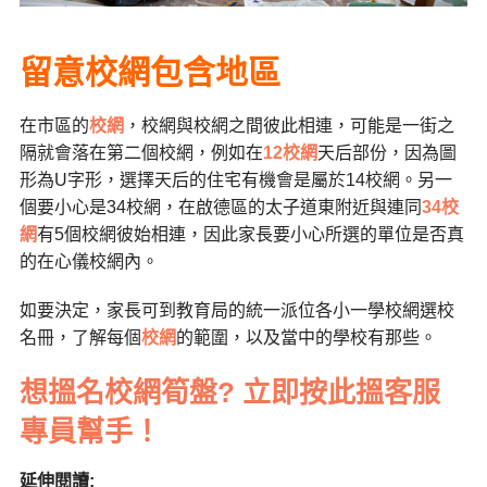
留意校網包含地區
在市區的
校網
，校網與校網之間彼此相連，可能是一街之
隔就會落在第二個校網，例如在
12校網
天后部份，因為圖
形為U字形，選擇天后的住宅有機會是屬於14校網。另一
個要小心是34校網，在啟德區的太子道東附近與連同
34校
網
有5個校網彼始相連，因此家長要小心所選的單位是否真
的在心儀校網內。
如要決定，家長可到教育局的統一派位各小一學校網選校
名冊，了解每個
校網
的範圍，以及當中的學校有那些。
想搵名校網筍盤? 立即按此搵客服
專員幫手！
延伸閱讀: