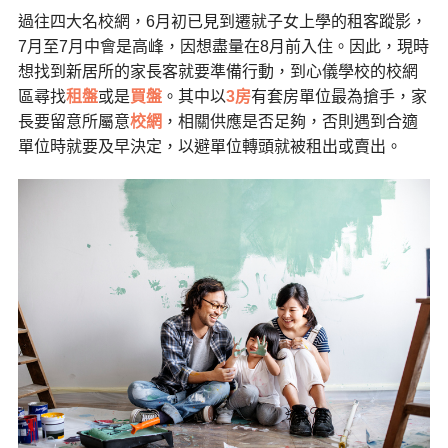
過往四大名校網，6月初已見到遷就子女上學的租客蹤影，
7月至7月中會是高峰，因想盡量在8月前入住。因此，現時
想找到新居所的家長客就要準備行動，到心儀學校的校網
區尋找
租盤
或是
買盤
。其中以
3房
有套房單位最為搶手，家
長要留意所屬意
校網
，相關供應是否足夠，否則遇到合適
單位時就要及早決定，以避單位轉頭就被租出或賣出。