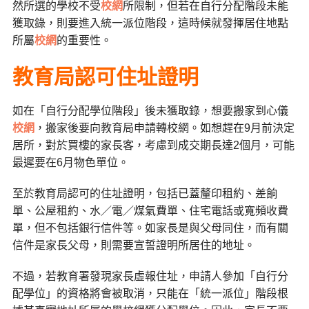
然所選的學校不受
校網
所限制，但若在自行分配階段未能
獲取錄，則要進入統一派位階段，這時候就發揮居住地點
所屬
校網
的重要性。
教育局認可住址證明
如在「自行分配學位階段」後未獲取錄，想要搬家到心儀
校網
，搬家後要向教育局申請轉校網。如想趕在9月前決定
居所，對於買樓的家長客，考慮到成交期長達2個月，可能
最遲要在6月物色單位。
至於教育局認可的住址證明，包括已蓋釐印租約、差餉
單、公屋租約、水／電／煤氣費單、住宅電話或寬頻收費
單，但不包括銀行信件等。如家長是與父母同住，而有關
信件是家長父母，則需要宣誓證明所居住的地址。
不過，若教育署發現家長虛報住址，申請人參加「自行分
配學位」的資格將會被取消，只能在「統一派位」階段根