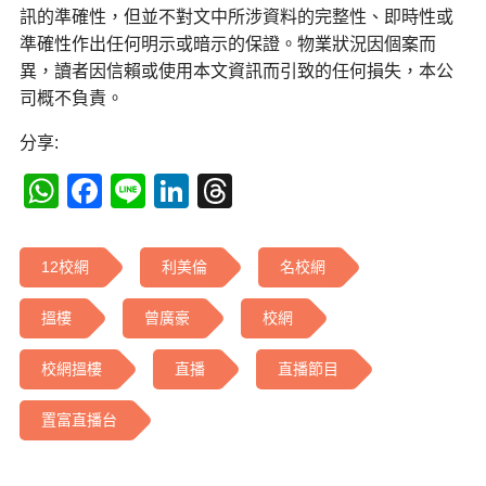
訊的準確性，但並不對文中所涉資料的完整性、即時性或
準確性作出任何明示或暗示的保證。物業狀況因個案而
異，讀者因信賴或使用本文資訊而引致的任何損失，本公
司概不負責。
分享:
WhatsApp
Facebook
Line
LinkedIn
Threads
12校網
利美倫
名校網
搵樓
曾廣豪
校網
校網搵樓
直播
直播節目
置富直播台