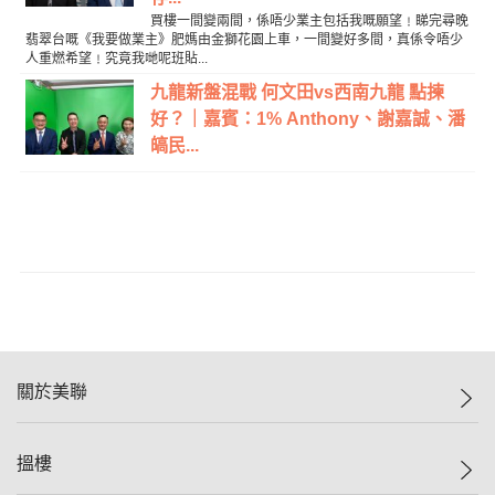
買樓一間變兩間，係唔少業主包括我嘅願望﹗睇完尋晚
翡翠台嘅《我要做業主》肥媽由金獅花園上車，一間變好多間，真係令唔少
人重燃希望﹗究竟我哋呢班貼...
九龍新盤混戰 何文田vs西南九龍 點揀
好？｜嘉賓：1% Anthony、謝嘉誠、潘
皜民...
關於美聯
美聯集團
搵樓
投資者關係