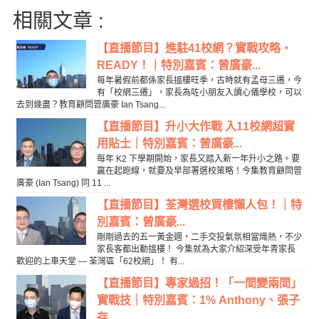
相關文章 :
【直播節目】進駐41校網？實戰攻略‧
READY！｜特別嘉賓：曾廣豪...
每年暑假前都係家長搵樓旺季，古時就有孟母三遷，今
有「校網三遷」，家長為咗小朋友入讀心儀學校，可以
去到幾盡？教育顧問曾廣豪 Ian Tsang...
【直播節目】升小大作戰 入11校網超實
用貼士｜特別嘉賓：曾廣豪...
每年 K2 下學期開始，家長又踏入新一年升小之路。要
贏在起跑線，就要及早部署選校策略！今集教育顧問曾
廣豪 (Ian Tsang) 同 11 ...
【直播節目】荃灣選校買樓懶人包！｜特
別嘉賓：曾廣豪...
剛剛過去的五一黃金週，二手交投氣氛相當熾熱，不少
家長客都出動搵樓！ 今集就為大家介紹深受年青家長
歡迎的上車天堂 — 荃灣區「62校網」！ 有...
【直播節目】專家過招！「一間變兩間」
實戰技｜特別嘉賓：1% Anthony、張子
存...