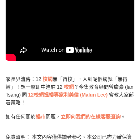
家長界流傳：12
校網
無「寶校」，入到呢個網就「無得
輸」！想一擊即中進駐 12
校網
？今集教育顧問曾廣豪 (Ian
Tsang) 同
12校網搵樓專家利美倫 (Malun Lee)
會教大家部
署策略！
如有任何關於
樓市
問題，
立即向我們的在線客服查詢
。
免責聲明： 本文內容僅供讀者參考。本公司已盡力確保資