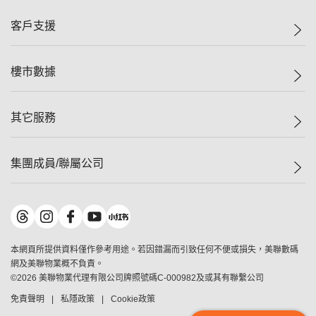
集團動態
一手新盤
客戶支援
人才招募
二手盤
網站地圖
上車
自助放盤
樓市數據
減價
專業代理
低水
分行網絡
樓價指數
其它服務
美聯豪宅
查詢熱線
信心指數
獨家樓盤
聯絡我們
最新成交
屋苑專頁
租盤
集團成員/聯屬公司
按揭計算機
歷史成交
大灣區專頁
居屋專頁
負擔能力計算機
成交數據
樓市資訊
買賣流程
美聯物業
轉按計算機
屋苑成交排行榜
美聯精英會
鋑聯控股
*
繳款方式
地區百科
美聯慈善基金
美聯工商舖
*
本網頁所提供資料僅作參考用途。若因錯漏而引致任何不便或損失，美聯數碼
美善會
美聯中國
網及美聯物業概不負責。
地產代理管理協會
©
2026
美聯物業代理有限公司牌照號碼C-000982及或其有聯繫公司
美聯澳門
申報已遞交的購樓意向登記
免責聲明
私隱政策
Cookie政策
美聯金融集團