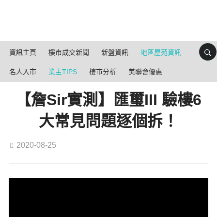
資訊主頁
樓市成交新聞
新盤資訊
地區屋苑資訊
名人入市
業主TIPS
樓市分析
美聯會優惠
【詹Sir實測】匯璽III 驗樓6
大常見問題逐個拆！
2020-08-25