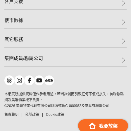
客戶支援
人才招募
二手盤
網站地圖
上車
自助放盤
樓市數據
減價
專業代理
低水
分行網絡
樓價指數
其它服務
美聯豪宅
查詢熱線
信心指數
獨家樓盤
聯絡我們
最新成交
屋苑專頁
租盤
集團成員/聯屬公司
按揭計算機
歷史成交
大灣區專頁
居屋專頁
負擔能力計算機
成交數據
樓市資訊
買賣流程
美聯物業
轉按計算機
屋苑成交排行榜
美聯精英會
鋑聯控股
*
繳款方式
地區百科
美聯慈善基金
美聯工商舖
*
本網頁所提供資料僅作參考用途。若因錯漏而引致任何不便或損失，美聯數碼
美善會
美聯中國
網及美聯物業概不負責。
地產代理管理協會
©
2026
美聯物業代理有限公司牌照號碼C-000982及或其有聯繫公司
美聯澳門
申報已遞交的購樓意向登記
免責聲明
私隱政策
Cookie政策
美聯金融集團
美聯移民顧問
我要放盤