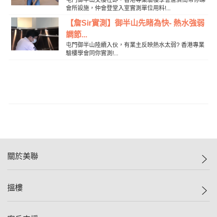
屯門御半山交樓在即，香港專業驗樓學會詹濟南帶你睇
會所設施，仲會登堂入室實測單位用料!...
【詹Sir實測】御半山先睹為快- 熱水強弱
調節...
屯門御半山陸續入伙，有業主反映熱水太弱? 香港專業
驗樓學會同你實測!...
關於美聯
美聯集團
搵樓
投資者關係
集團動態
一手新盤