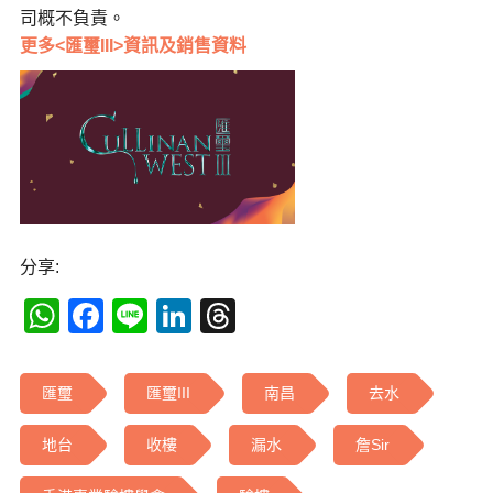
司概不負責。
更多<匯璽III>資訊及銷售資料
分享:
WhatsApp
Facebook
Line
LinkedIn
Threads
匯璽
匯璽III
南昌
去水
地台
收樓
漏水
詹Sir