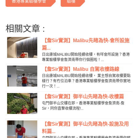
香港專業驗樓學會
驗樓
相關文章 :
【詹Sir實測】Malibu先睹為快-會所設施
篇...
日出康城MALIBU開始陸續收樓，有咩會所設施？香港
專業驗樓學會詹濟南帶你行個圈啦！...
【詹Sir實測】Malibu 自駕收樓路線
日出康城MALIBU開始陸續收樓， 業主想自駕收樓要點
樣行？有冇位泊車？香港專業驗樓學會詹濟南帶你實地
行一次！...
【詹Sir實測】御半山先睹為快-收樓篇
屯門御半山交樓在即，香港專業驗樓學會詹濟南-詹
Sir，同你直撃收樓流程!...
【詹Sir實測】御半山先睹為快-設施及用
料篇...