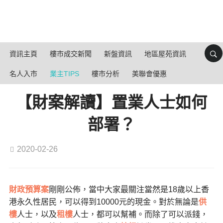
資訊主頁
樓市成交新聞
新盤資訊
地區屋苑資訊
名人入市
業主TIPS
樓市分析
美聯會優惠
【財案解讀】置業人士如何
部署？
2020-02-26
財政預算案
剛剛公佈，當中大家最關注當然是18歲以上香
港永久性居民，可以得到10000元的現金。對於無論是
供
樓
人士，以及
租樓
人士，都可以幫補。而除了可以派錢，