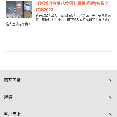
【新增放寬樓花按保】買樓|租屋|按揭全
攻略2023...
新手救星！全方位置業指南！一文掌握一手二手買賣流
程、租樓貼士、按揭、印花稅及放租需知等，為「置」
富人生做足準備！...
關於美聯
美聯集團
搵樓
投資者關係
集團動態
一手新盤
客戶支援