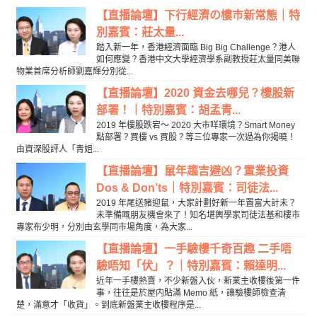
【直播論壇】下行經濟の樓巿新常態｜特
別嘉賓：莊太量...
踏入新一年，香港經濟面臨 Big Big Challenge？港人
如何應變？香港中文大學經濟學系副教授莊太量同美聯
物業首席分析師劉嘉輝分別從...
【直播論壇】2020 資金去哪兒？樓股新
部署！｜特別嘉賓：胡孟青...
2019 年樓股跌宕～ 2020 大巿咩環境？Smart Money
點部署？買樓 vs 買股？等三位專家一次過為你揭曉！
由資深股評人「青姐...
【直播論壇】鼠年趨吉避凶？置業投資
Dos & Don’ts｜特別嘉賓：司徒法...
2019 年尾送豬迎鼠，大家計劃好新一年置富大計未？
未準備嘅朋友機會來了！知名堪輿學家司徒法基和樓市
專家布少明，分別由玄學同巿場角度，為大家...
【直播論壇】一手驗樓千奇百趣 二手唔
驗唔知「伏」？｜特別嘉賓：賴達明...
近年一手樓熱賣，不少新盤入伙，新業主收樓後第一件
事，往往是於屋内貼滿 Memo 紙，讓驗樓師檢查清
楚，滿意才「收貨」。到底新盤業主收樓程序是...