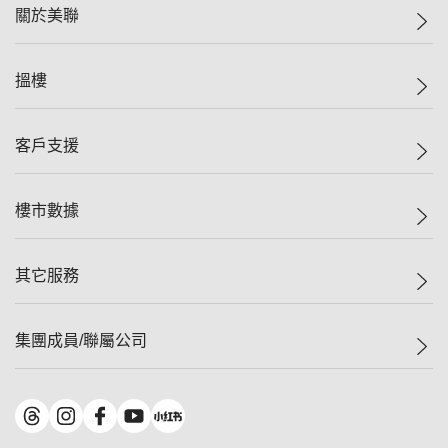
關於美聯
美聯集團
搵樓
投資者關係
集團動態
一手新盤
客戶支援
人才招募
二手盤
網站地圖
上車
自助放盤
樓市數據
減價
專業代理
低水
分行網絡
樓價指數
其它服務
美聯豪宅
查詢熱線
信心指數
獨家樓盤
聯絡我們
最新成交
屋苑專頁
租盤
集團成員/聯屬公司
按揭計算機
歷史成交
大灣區專頁
居屋專頁
負擔能力計算機
成交數據
樓市資訊
買賣流程
美聯物業
轉按計算機
屋苑成交排行榜
美聯精英會
鋑聯控股
*
繳款方式
地區百科
美聯慈善基金