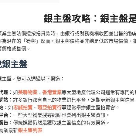
銀主盤攻略︰銀主盤
原業主無法償還按揭貸款時，由銀行或財務機構收回並出售的物
盤為潛在的「筍盤」然而，銀主盤價格並非總是低於市場價值。
賣價格或售價。
找銀主盤
銀主盤，您可以通過以下渠道：
代理：
如
美聯物業
﹑
香港置業
等大型地產代理公司通常有專門的
網站：
許多銀行都有自己的物業銷售平台，定期更新銀主盤信息
站：
如
忠誠拍賣
、
環亞拍賣行
等經常舉辦銀主盤拍賣會。
平台：
一些大型物業搜尋網站也會列出銀主盤資訊。
廣告：
傳統媒體仍然是獲取銀主盤信息的有效渠道。
物業最新
銀主盤列表