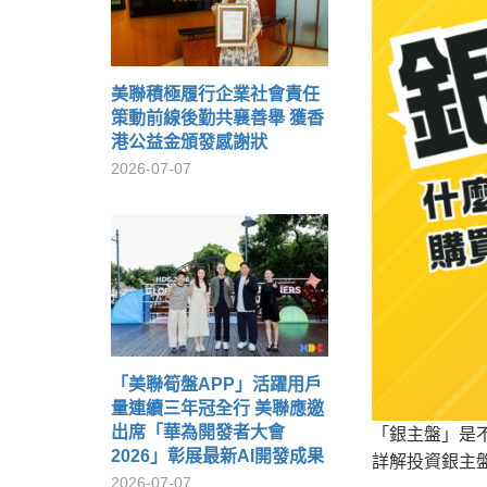
美聯積極履行企業社會責任
策動前線後勤共襄善舉 獲香
港公益金頒發感謝狀
2026-07-07
「美聯筍盤APP」活躍用戶
量連續三年冠全行 美聯應邀
出席「華為開發者大會
「銀主盤」是
2026」彰展最新AI開發成果
詳解投資銀主
2026-07-07