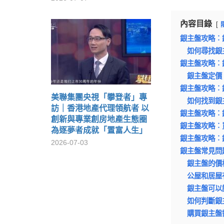
內容目錄
銀主盤攻略︰
如何尋找銀
銀主盤攻略︰
銀主盤定價
銀主盤攻略︰
美聯集團央視「攀登者」專
如何找到銀
訪｜香港地產代理領航者 以
銀主盤攻略︰
創新與專業創房地產生態圈
銀主盤攻略︰
為逐夢者成就「置富人生」
銀主盤攻略︰
2026-07-03
銀主盤常見問
銀主盤的價
公屋和居屋
銀主盤可以
如何判斷銀
購買銀主盤