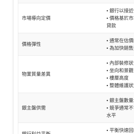
• 銀行以接
市場導向定價
• 價格基於
貸款
• 通常在估價
價格彈性
• 為加快銷
• 內部裝修
• 坐向和景觀
物業質量差異
• 樓層高度
• 整體維護
• 銀主盤數
銀主盤供需
• 競爭通常
水平
• 平衡快速
銀行利益平衡