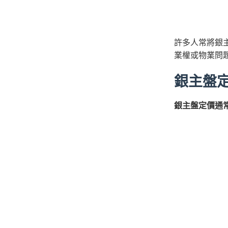
許多人常將銀
業權或物業問
銀主盤
銀主盤定價通