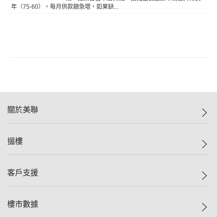
年（75-60），每月供款額急增，如果缺...
關於美聯
美聯集團
搵樓
投資者關係
集團動態
一手新盤
客戶支援
人才招募
二手盤
網站地圖
上車
自助放盤
樓市數據
減價
專業代理