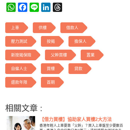
WhatsApp
Facebook
Line
LinkedIn
Threads
上車
供樓
借款人
壓力測試
按揭
擔保人
新按揭保險
父幹買樓
置業
自僱人士
買樓
貸款
還款年限
首期
相關文章 :
【借力買樓】協助家人買樓2大方法
香港年輕人上車要靠「父幹」？買入上車盤至少要數百