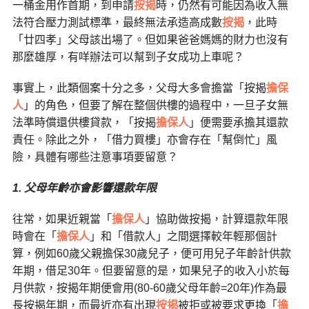
一桶金用作首期，到申請
按揭
時，仍然有可能因為收入無
法符合壓力測試標準，最終無法承造高成數
按揭
，此時
「廿四孝」父母該出場了。但如果爸爸媽媽的財力也沒有
那麼雄厚，有咩辦法可以幫到子女成功上車呢？
事實上，此類個案十分之多，父母大多會擔當「按揭
擔保
人
」的角色，但要了解在整個供樓的過程中，一旦子女無
法準時償還供樓貸款，「按揭
擔保人
」便需要承擔其還款
責任。除此之外，「借力買樓」亦會存在「幫倒忙」風
險，具體有哪些注意事項要留意？
1. 父母年齡亦會影響還款年限
往常，如果近親當「
擔保人
」協助做按揭，計算還款年限
時會在「
擔保人
」和「借款人」之間選擇較年輕那個計
算，例如60歲父親擔保30歲兒子，便可用兒子年齡計供款
年期，借足30年。但要留意的是，如果兒子的收入小於每
月供款，按揭年期便會用(80-60歲父母年齡=20年)作為最
長按揭年期，而最近亦有出現
按揭
被拒或被要求更換「
擔