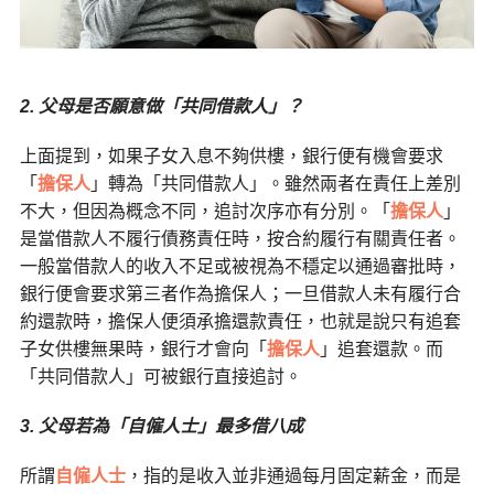
2. 父母是否願意做「共同借款人」？
上面提到，如果子女入息不夠供樓，銀行便有機會要求
「
擔保人
」轉為「共同借款人」。雖然兩者在責任上差別
不大，但因為概念不同，追討次序亦有分別。「
擔保人
」
是當借款人不履行債務責任時，按合約履行有關責任者。
一般當借款人的收入不足或被視為不穩定以通過審批時，
銀行便會要求第三者作為擔保人；一旦借款人未有履行合
約還款時，擔保人便須承擔還款責任，也就是說只有追套
子女供樓無果時，銀行才會向「
擔保人
」追套還款。而
「共同借款人」可被銀行直接追討。
3. 父母若為「自僱人士」最多借八成
所謂
自僱人士
，指的是收入並非通過每月固定薪金，而是