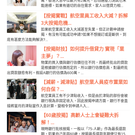
萬，香港入息中位數只有2萬元，恐怕連壓力測試也未
能達標，如果有逼切的自住需求，家人以借貸力相...
【按揭實戰】航空業員工收入大減？拆解
3大按揭危機...
如果航空業員工收入大減甚至失業，但正計劃申請按
揭，有沒有可能成功申請?如果不想撻訂或是斷供，到
底有甚麼方法能夠解決?...
【按揭財技】如何提升借貸力 實現「業
主夢」？...
物業的買入價與銀行估價往往不同，而最終批出的貸款
是根據銀行估價而定的，所以銀行估價愈高，對最終批
出貸款額愈有利。假設A銀行的估價為600萬，...
【減薪‧減津貼】航空業人員疫巿置業如
何自保？...
航空業員工有不少津貼收入，但是由於津貼的部份會被
銀行視為非固定收入，因此按揭申請方面，銀行不會直
接將當月的津貼當作入息計算，變相令到申請人入...
【60歲按揭】高齡人士上會疑難大拆
解！...
現時銀行批核按揭，一般以「75-人齡」作為最長還款
期，如果自己年屆60歲，按揭最長還款年期便只有15