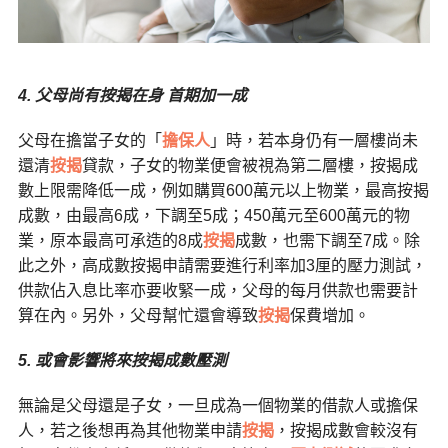
4. 父母尚有按揭在身 首期加一成
父母在擔當子女的「
擔保人
」時，若本身仍有一層樓尚未
還清
按揭
貸款，子女的物業便會被視為第二層樓，按揭成
數上限需降低一成，例如購買600萬元以上物業，最高按揭
成數，由最高6成，下調至5成；450萬元至600萬元的物
業，原本最高可承造的8成
按揭
成數，也需下調至7成。除
此之外，高成數按揭申請需要進行利率加3厘的壓力測試，
供款佔入息比率亦要收緊一成，父母的每月供款也需要計
算在內。另外，父母幫忙還會導致
按揭
保費增加。
5. 或會影響將來按揭成數壓測
無論是父母還是子女，一旦成為一個物業的借款人或擔保
人，若之後想再為其他物業申請
按揭
，按揭成數會較沒有