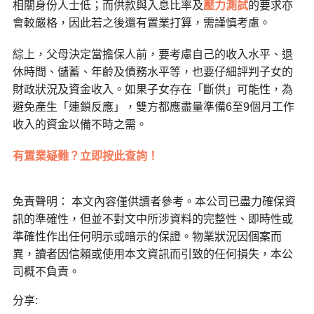
相關身份人士低；而供款與入息比率及
壓力測試
的要求亦
會較嚴格，因此若之後還有置業打算，需謹慎考慮。
綜上，父母決定當擔保人前，要考慮自己的收入水平、退
休時間、儲蓄、年齡及債務水平等，也要仔細評判子女的
財政狀況及資金收入。如果子女存在「斷供」可能性，為
避免產生「連鎖反應」，雙方都應盡量準備6至9個月工作
收入的資金以備不時之需。
有置業疑難？立即按此查詢！
免責聲明： 本文內容僅供讀者參考。本公司已盡力確保資
訊的準確性，但並不對文中所涉資料的完整性、即時性或
準確性作出任何明示或暗示的保證。物業狀況因個案而
異，讀者因信賴或使用本文資訊而引致的任何損失，本公
司概不負責。
分享: