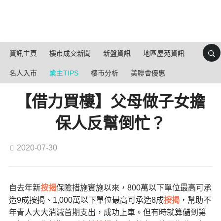
資訊主頁
樓市成交新聞
新盤資訊
地區屋苑資訊
名人入市
業主TIPS
樓市分析
美聯會優惠
【借力買樓】父母做子女擔
保人反幫倒忙？
2020-07-30
自去年新
按揭
保險措施實施以來，800萬以下單位最高可承
造9成按揭、1,000萬以下單位最高可承造8成
按揭
，幫助不
年青人大大消減首期支出，成功上車。但有時就算儲到第