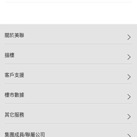
關於美聯
美聯集團
搵樓
投資者關係
集團動態
一手新盤
客戶支援
人才招募
二手盤
網站地圖
上車
自助放盤
樓市數據
減價
專業代理
低水
分行網絡
樓價指數
其它服務
美聯豪宅
查詢熱線
信心指數
獨家樓盤
聯絡我們
最新成交
屋苑專頁
租盤
集團成員/聯屬公司
按揭計算機