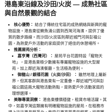
港島東沿線及沙田/火炭 — 成熟社區
與自然景觀的結合
核心優勢：
結合了傳統住宅區的成熟網絡與新興的寵
物設施。港島東從鰂魚涌公園到西灣河海濱，提供了優
質的散步路線。而沙田/火炭區則鄰近城門河與彭福公
園，為熱愛戶外活動的家庭提供了絕佳的休憩場所。
推薦屋苑分析：
嘉亨灣（西灣河）：
屋苑平台花園特設「寵物天
地」，是港島東極少數擁有專屬寵物設施的大型屋
苑，加上鄰近海濱餐廳，生活極為便利。
御龍山 / 銀禧花園（火炭/沙田）：
雖然地理上屬新
界，但其客群與港島東有一定重疊。鄰近城門河與彭
福公園這兩大寵物活動熱點，是熱愛戶外活動家庭的
理想選擇。
美聯專業洞察：
港島東樓價穩健，租賃市場活躍。其
中，如嘉亨灣這類擁有明確寵物設施的屋苑，在租務市