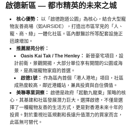
啟德新區 — 都市精英的未來之城
核心優勢：
以「啟德跑道公園」為核心，結合大型寵
物友善商場（如AIRSIDE），打造出市區罕見的「人、
寵、商、綠」一體化社區。區內獸醫診所等配套設施正
迅速增加。
推薦屋苑分析：
Oasis Kai Tak / The Henley：
新晉豪宅項目，設
計前衛，景觀開揚，大部分單位享有開闊的公園或海
景，是高端寵物家庭的首選。
啟德1號：
作為區內首個「港人港地」項目，社區
成熟度較高，鄰近港鐵站，兼具投資與自住價值。
美聯專業洞察：
啟德是政府「起動九龍東」策略的核
心，其基建和社區發展潛力巨大。選擇啟德，不僅是選
擇了一種寵物友善的生活方式，更是對香港未來十年的
投資。對於重視社區規劃和長遠升值潛力的買家而言，
此區無可替代。