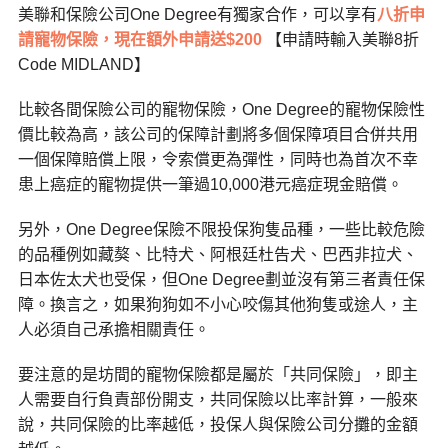
美聯和保險公司One Degree有獨家合作，可以享有
八折申
請寵物保險，現在額外申請送$200
【申請時輸入美聯8折
Code MIDLAND】
比較各間保險公司的寵物保險，One Degree的寵物保險性
價比較為高，該公司的保障計劃將多個保障項目合併共用
一個保障賠償上限，令索償更為彈性，同時也為首次不幸
患上癌症的寵物提供一筆過10,000港元癌症現金賠償。
另外，One Degree保險不限投保狗隻品種，一些比較危險
的品種例如藏獒、比特犬、阿根廷杜告犬、巴西非拉犬、
日本佐太犬也受保，但One Degree劃並沒有第三者責任保
障。換言之，如果狗狗如不小心咬傷其他狗隻或途人，主
人必須自己承擔相關責任。
要注意的是坊間的寵物保險都是屬於「共同保險」，即主
人需要自行負責部份開支，共同保險以比率計算，一般來
說，共同保險的比率越低，投保人與保險公司分攤的金額