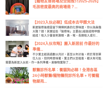
【寵物友善商場及空間推介2025-2026】
毛孩密度最高的商場是？...
【2023入伙必睇】低成本去甲醛大法
新屋裝修後總是留下陣陣刺鼻的化學味道，你以為無傷
大雅？錯！其實這些「裝修味」主要由1級致癌物甲醛
組成！吸入少量會刺激眼、鼻、喉，長期吸入或引...
【2024入伙攻略】搬入新居前 作最好的
準備...
不少業主經高過數以月計，甚至以年計後，終於等到單
位入伙，但同時意味著，業主們以至租客，都大有可能
需要為新居入伙前，作一系列準備。美聯物業除了...
獸醫診所名單︰養貓狗必睇！全港各區
24小時獸醫/寵物醫院診所名單 + 可養寵
物屋苑...