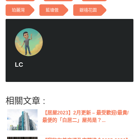
珀麗灣
藍塘傲
銀禧花園
LC
相關文章 :
【居屋2023】2月更新 – 最受歡迎/最貴/
最便的「白居二」屋苑是？...