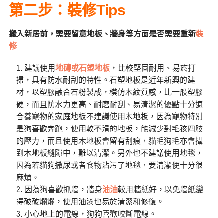
第二步：裝修Tips
搬入新居前，需要留意地板、牆身等方面是否需要重新
裝
修
建議使用
地磚或石塑地板
，比較堅固耐用、易於打
掃，具有防水耐刮的特性。石塑地板是近年新興的建
材，以塑膠融合石粉製成，模仿木紋質感，比一般塑膠
硬，而且防水力更高、耐磨耐刮、易清潔的優點十分適
合養寵物的家庭地板不建議使用木地板，因為寵物特別
是狗喜歡奔跑，使用較不滑的地板，能減少對毛孩四肢
的壓力，而且使用木地板會留有刮痕，貓毛狗毛亦會攝
到木地板縫隙中，難以清潔。另外也不建議使用地毯，
因為若貓狗撒尿或者食物沾污了地毯，要清潔便十分很
麻煩。
因為狗喜歡抓牆，牆身
油油
較用牆紙好，以免牆紙變
得破破爛爛，使用油漆也易於清潔和修復。
小心地上的電線，狗狗喜歡咬斷電線。