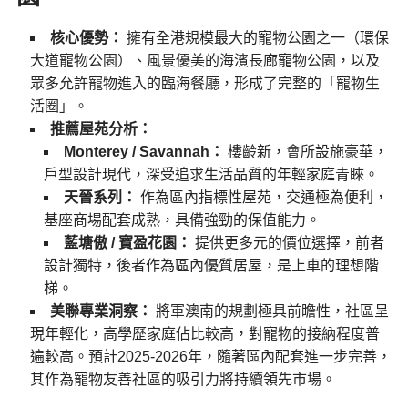
核心優勢：
擁有全港規模最大的寵物公園之一（環保
大道寵物公園）、風景優美的海濱長廊寵物公園，以及
眾多允許寵物進入的臨海餐廳，形成了完整的「寵物生
活圈」。
推薦屋苑分析：
Monterey / Savannah：
樓齡新，會所設施豪華，
戶型設計現代，深受追求生活品質的年輕家庭青睞。
天晉系列：
作為區內指標性屋苑，交通極為便利，
基座商場配套成熟，具備強勁的保值能力。
藍塘傲 / 寶盈花園：
提供更多元的價位選擇，前者
設計獨特，後者作為區內優質居屋，是上車的理想階
梯。
美聯專業洞察：
將軍澳南的規劃極具前瞻性，社區呈
現年輕化，高學歷家庭佔比較高，對寵物的接納程度普
遍較高。預計2025-2026年，隨著區內配套進一步完善，
其作為寵物友善社區的吸引力將持續領先市場。