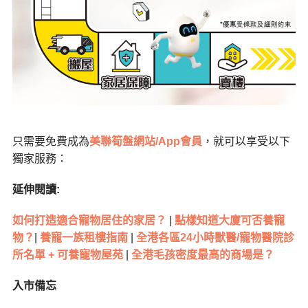
只需要免費成為
美聯筍盤網站/App會員
，就可以享受以下
獨家服務：
延伸閱讀:
如何打造適合寵物居住的家居？
|
點樣知道大廈可否養寵
物？
|
養寵一族租樓指南
|
全港各區24小時獸醫/寵物醫院診
所名單 + 可養寵物屋苑
|
全港毛孩密度最高的商場是？
入市備忘