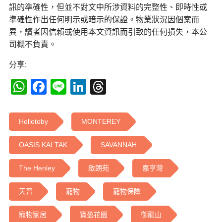
訊的準確性，但並不對文中所涉資料的完整性、即時性或
準確性作出任何明示或暗示的保證。物業狀況因個案而
異，讀者因信賴或使用本文資訊而引致的任何損失，本公
司概不負責。
分享:
WhatsApp
Facebook
Line
LinkedIn
Threads
Hellotoby
MONTEREY
OASIS KAI TAK
SAVANNAH
The Henley
啟朗苑
嘉亨灣
天晉
寵物
寵物保險
寵物家居
寶盈花園
御龍山