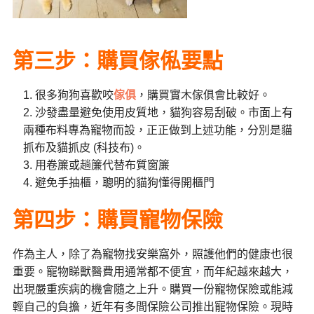
第三步：購買傢俬要點
很多狗狗喜歡咬
傢俱
，購買實木傢俱會比較好。
沙發盡量避免使用皮質地，貓狗容易刮破。市面上有
兩種布料專為寵物而設，正正做到上述功能，分別是貓
抓布及貓抓皮 (科技布)。
用卷簾或趟簾代替布質窗簾
避免手抽櫃，聰明的貓狗懂得開櫃門
第四步：購買寵物保險
作為主人，除了為寵物找安樂窩外，照護他們的健康也很
重要。寵物睇獸醫費用通常都不便宜，而年紀越來越大，
出現嚴重疾病的機會隨之上升。購買一份寵物保險或能減
輕自己的負擔，近年有多間保險公司推出寵物保險。現時