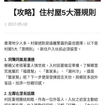
【攻略】住村屋5大潛規則
2017-05-18
香港地少人多，村屋絕對是遠離繁囂的最佳選擇﹗以下是
村屋5大「潛規則」，新住戶入伙前必須留意。
1. 同聲同氣易溝通
鄉親父老很著重人情世故，入村前要做足準備，了解鄉里
究竟屬於「福建幫」、「客家系」、「潮州冷」，還是
「蜑家幫」呢？下一步便是發揮語言天份，與鄉民多說外
省話，加添一份親切感。
2. 左鄰右里有話題
村民重視團结和睦，作為一位外區人，入伙之初宜主動結