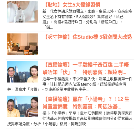
【貼地】女生5大慳錢習慣
新一代女性講求財政獨立，家庭、事業以外，愈來愈多
女生名下持有物業，5大儲錢妙計幫你管好「私己
錢」，開設4個銀行戶口，分別為「發薪戶口」、
「儲...
【呎寸神偷】住Studio樓 5招空間大改造
【直播論壇】一手驗樓千奇百趣 二手唔
驗唔知「伏」？｜特別嘉賓：賴達明...
近年一手樓熱賣，不少新盤入伙，新業主收樓後第一件
事，往往是於屋内貼滿 Memo 紙，讓驗樓師檢查清
楚，滿意才「收貨」。到底新盤業主收樓程序是...
【直播論壇】贏在「小陽春」？！12 生
肖置富錦囊｜特別嘉賓：司徒法基...
樓巿「小陽春」早至！鼠年旺勢開局！邀得堪輿學家司
徒法基及經絡按揭轉介高級副總裁曹德明分別從玄學及
按揭巿場角度，分析「小陽春」格局，同場加映 ...