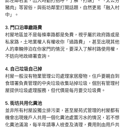
認左鄰右里，出入時勤打招呼，了解「打醮」、「太公分
豬肉」等習俗，與街坊鄰里打開話題，自然更易「融入村
中」。
3. 門口泊車繳路費
村屋地區並不是每條車路都是免費，視乎屬於政府路或是
私家路，土地業權人有權收你「過路費」，甚至出現其他
人的車輛停泊在你家門的情況，要深入了解村路使用權，
不妨向地政總署查詢。
4. 自己垃圾自己掉
村屋一般沒有物業管理公司處理家居廢物，住戶要親自到
食環署負責管理的中央垃圾收集站掉垃圾，個別有管理村
屋提供垃圾處理服務，但代價是每月要交垃圾費。
5. 街坊共用化糞池
並非所有村屋設獨立排污渠，甚至屋苑式管理的村屋都有
機會出現幾戶人共用一個化糞池處置污水的情況，若不想
化糞池滿瀉，每半年請專人檢查及清理，費用則由用戶共