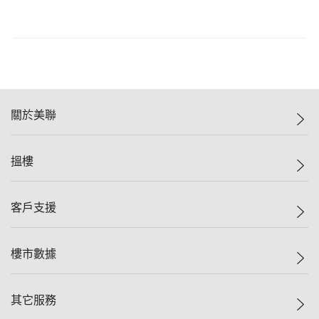
關於美聯
美聯集團
搵樓
投資者關係
集團動態
一手新盤
客戶支援
人才招募
二手盤
網站地圖
上車
自助放盤
樓市數據
減價
專業代理
低水
分行網絡
樓價指數
其它服務
美聯豪宅
查詢熱線
信心指數