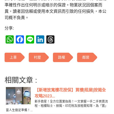
準確性作出任何明示或暗示的保證。物業狀況因個案而
異，讀者因信賴或使用本文資訊而引致的任何損失，本公
司概不負責。
分享:
WhatsApp
Facebook
Line
LinkedIn
Threads
上車
村屋
路權
鄰居
相關文章 :
【新增放寬樓花按保】買樓|租屋|按揭全
攻略2023...
新手救星！全方位置業指南！一文掌握一手二手買賣流
程、租樓貼士、按揭、印花稅及放租需知等，為「置」
富人生做足準備！...