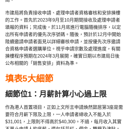
市建局將負責接收申請、處理申請者資格審核和安排揀樓
的工作。首先於2023年9月至10月期間接收及處理申請者
填報的資料；完成後，於11月底進行電腦隨機排序，以定
出所有申請者的優先次序號碼。隨後，預計於12月中開始
陸續邀請申請者面見以詳細審核申請，並按優先次序邀請
合資格申請者選購單位。視乎申請宗數及處理進度，有關
揀樓程序預期在2024年3月展開，確實日期以市建局日後
公布相關的「銷售安排」資料為準。
填表5大細節
細節位1：月薪計算小心過上限
作為港人首置項目，正如上文所言申請煥然懿居第3座是需
要符合月薪下限及上限，一人申請者總收入不能入於
$31,001，上限則不得高於$40,300。不過，每月收入其實
不單止申請人的底薪，還包括花紅、佣金、雙糧及津貼。