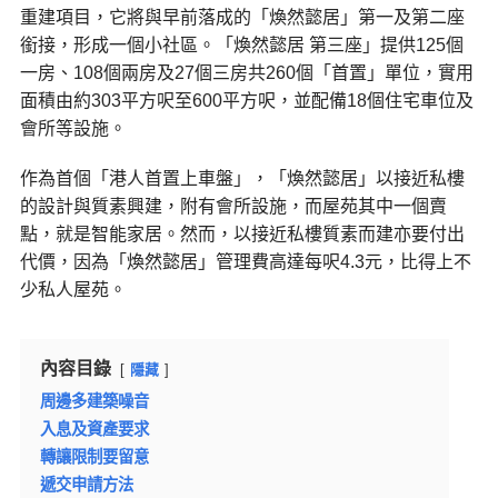
重建項目，它將與早前落成的「煥然懿居」第一及第二座
銜接，形成一個小社區。「煥然懿居 第三座」提供125個
一房、108個兩房及27個三房共260個「首置」單位，實用
面積由約303平方呎至600平方呎，並配備18個住宅車位及
會所等設施。
作為首個「港人首置上車盤」，「煥然懿居」以接近私樓
的設計與質素興建，附有會所設施，而屋苑其中一個賣
點，就是智能家居。然而，以接近私樓質素而建亦要付出
代價，因為「煥然懿居」管理費高達每呎4.3元，比得上不
少私人屋苑。
內容目錄
隱藏
周邊多建築噪音
入息及資產要求
轉讓限制要留意
遞交申請方法