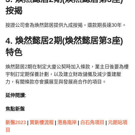
按揭
按證公司會為煥然懿居提供九成按揭，還款期長達30年。
4. 煥然懿居2期(煥然懿居第3座)
特色
煥然懿居2期在制定大廈公契時加入條款，業主日後要為樓
宇制訂定期保養計劃，以及建立財政儲備及減少重建壓
力，有關條款亦會擴展至與發展商合作的項目。
延伸閱讀:
焦點新盤
新盤2023
|
買新樓流程
|
港島南岸
|
白石角項目
|
元朗站項
目