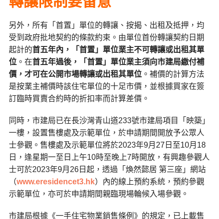
轉讓限制要留意
另外，所有「首置」單位的轉讓、按揭、出租及抵押，均
受到政府批地契約的條款約束。由單位首份轉讓契約日期
起計的
首五年內，「首置」單位業主不可轉讓或出租其單
位
。在
首五年過後，「首置」單位業主須向市建局繳付補
價，才可在公開市場轉讓或出租其單位
。補價的計算方法
是按業主補價時該住宅單位的十足市價，並根據買家在簽
訂臨時買賣合約時的折扣率而計算差價。
同時，市建局已在長沙灣青山道233號市建局項目「映築」
一樓，設置售樓處及示範單位，於申請期間開放予公眾人
士參觀。售樓處及示範單位將於2023年9月27日至10月18
日，逢星期一至日上午10時至晚上7時開放，有興趣參觀人
士可於2023年9月26日起，透過「煥然懿居 第三座」網站
（
www.eresidencet3.hk
）內的線上預約系統，預約參觀
示範單位，亦可於申請期間親臨現場輪候入場參觀。
市建局根據《一手住宅物業銷售條例》的規定，已上載售