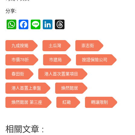
分享:
WhatsApp
Facebook
Line
LinkedIn
Threads
九成按揭
土瓜灣
崇志街
市價78折
市建局
按證保險公司
春田街
港人首次置業項目
港人首置上車盤
煥然懿居
煥然懿居 第三座
紅磡
轉讓限制
相關文章 :