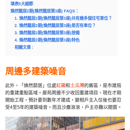
填表5大細節
煥然懿居2期(煥然懿居第3座) FAQS：
1. 煥然懿居2期(煥然懿居第3座)共有幾多個住宅單位？
2. 煥然懿居2期(煥然懿居第3座)是否有車位？
3. 煥然懿居2期(煥然懿居第3座)按揭
4. 煥然懿居2期(煥然懿居第3座)特色
相關文章 :
周邊多建築噪音
此外，「煥然懿居」位處
紅磡
和
土瓜灣
的舊區，是市建局
的重建重點區域。屋苑周邊不少收回重建項目，現在才剛
開始工程，預計要到數年才建成，變相戶主入住後也要忍
受4至5年的建築噪音。而且沙塵滾滾，戶主亦難以開窗。