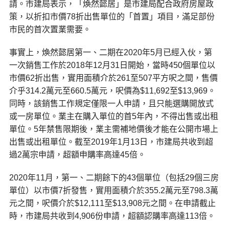
請。市建局表示，「煥然懿居」是市建局配合政府房屋政
策，以折扣市價78折出售單位的「首置」項目，滿足部份
市民的首次置業需要。
事實上，煥然懿居第一、二期在2020年5月已經入伙，第
一次銷售工作於2018年12月31日開始，當時450個單位以
市價62折出售，實用面積介於261至507平方呎之間，售價
介乎314.2萬元至660.5萬元，呎價為$11,692至$13,969。
同時，該銷售工作規定僅限一人申請，且只能選購開放式
或一房單位。業主在購入單位的首5年內，不得出售或出租
單位。5年禁售限期後，業主需補地價後才能在公開市場上
出售或出租單位。截至2019年1月13日，市建局共收到超
過2萬宗申請，超額申購率高達45倍。
2020年11月，第一、二期餘下的43個單位（包括29個三房
單位）以市價7折發售，實用面積介於355.2萬元至798.3萬
元之間，呎價介於$12,111至$13,908元之間。在申請截止
時，市建局共收到4,906份申請，超額認購率高達113倍。