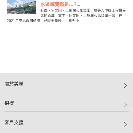
水區域竟然是…?...
紅磡、何文田、土瓜灣和馬頭圍，就是沙中線工程最受
惠的區域。當中，何文田、土瓜灣和馬頭圍一帶，在
2021年屯馬線開通時，已經率先炒上，相對下，...
關於美聯
美聯集團
搵樓
投資者關係
集團動態
一手新盤
客戶支援
人才招募
二手盤