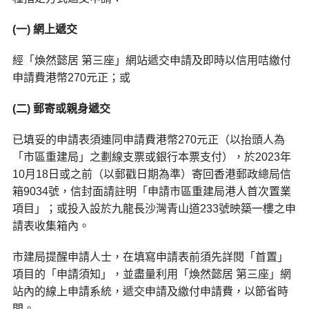
(一) 網上遞交
經「煥然懿居 第三座」網站遞交申請及即時以信用咭繳付
申請費港幣270元正；或
(二) 郵寄或親身遞交
已填妥的申請表須連同申請費港幣270元正（以抬頭人為
「市區重建局」之劃線支票或銀行本票支付），於2023年
10月18日或之前（以郵戳日期為準）寄回香港郵政總局信
箱9034號，信封面請註明「申請市區重建局港人首次置業
項目」；或投入設於九龍長沙灣青山道233號映築一樓之申
請表收集箱內。
市建局提醒申請人士，在填寫申請表前須先詳閱「首置」
項目的「申請須知」，並盡量利用「煥然懿居 第三座」網
站內的線上申請系統，遞交申請及繳付申請費，以節省時
間。