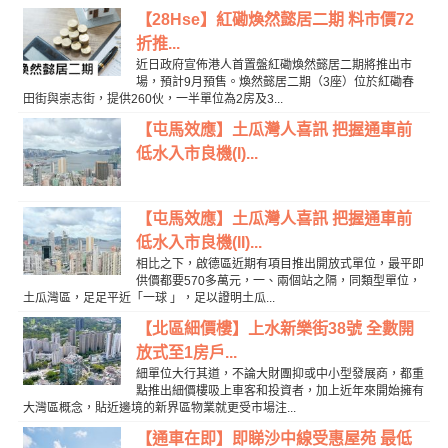
【28Hse】紅磡煥然懿居二期 料市價72
折推...
近日政府宣佈港人首置盤紅磡煥然懿居二期將推出市
場，預計9月預售。煥然懿居二期（3座）位於紅磡春
田街與崇志街，提供260伙，一半單位為2房及3...
【屯馬效應】土瓜灣人喜訊 把握通車前
低水入市良機(I)...
【屯馬效應】土瓜灣人喜訊 把握通車前
低水入市良機(II)...
相比之下，啟德區近期有項目推出開放式單位，最平即
供價都要570多萬元，一、兩個站之隔，同類型單位，
土瓜灣區，足足平近「一球 」，足以證明土瓜...
【北區細價樓】上水新樂街38號 全數開
放式至1房戶...
細單位大行其道，不論大財團抑或中小型發展商，都重
點推出細價樓吸上車客和投資者，加上近年來開始擁有
大灣區概念，貼近邊境的新界區物業就更受市場注...
【通車在即】即睇沙中線受惠屋苑 最低