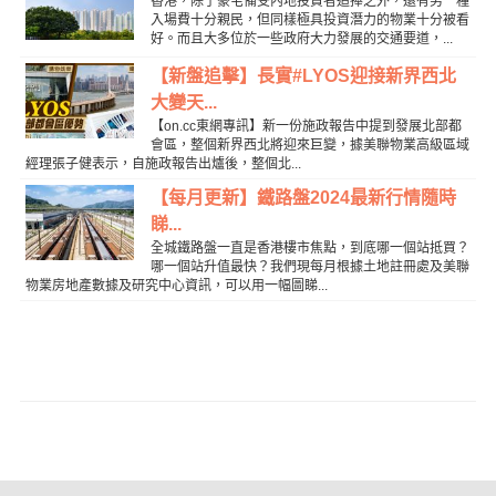
香港，除了豪宅備受內地投資者追捧之外，還有另一種
入場費十分親民，但同樣極具投資潛力的物業十分被看
好。而且大多位於一些政府大力發展的交通要道，...
【新盤追擊】長實#LYOS迎接新界西北
大變天...
【on.cc東網專訊】新一份施政報告中提到發展北部都
會區，整個新界西北將迎來巨變，據美聯物業高級區域
經理張子健表示，自施政報告出爐後，整個北...
【每月更新】鐵路盤2024最新行情隨時
睇...
全城鐵路盤一直是香港樓市焦點，到底哪一個站抵買？
哪一個站升值最快？我們現每月根據土地註冊處及美聯
物業房地產數據及研究中心資訊，可以用一幅圖睇...