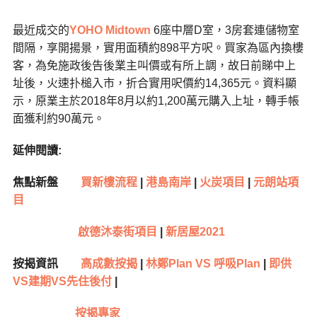
最近成交的
YOHO Midtown
6座中層D室，3房套連儲物室
間隔，享開揚景，實用面積約898平方呎。買家為區內換樓
客，為免施政後告後業主叫價或有所上調，故日前睇中上
址後，火速扑槌入市，折合實用呎價約14,365元。資料顯
示，原業主於2018年8月以約1,200萬元購入上址，轉手帳
面獲利約90萬元。
延伸閱讀:
焦點新盤
買新樓流程
|
港島南岸
|
火炭項目
|
元朗站項
目
啟德沐泰街項目
|
新居屋2021
按揭資訊
高成數按揭
|
林鄭Plan VS 呼吸Plan
|
即供
VS建期VS先住後付
|
按揭專家