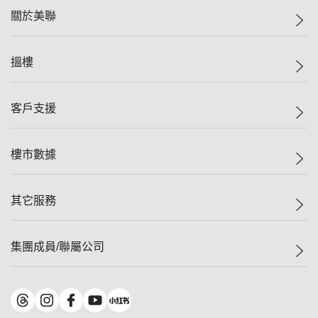
關於美聯
美聯集團
搵樓
投資者關係
集團動態
一手新盤
客戶支援
人才招募
二手盤
網站地圖
上車
自助放盤
樓市數據
減價
專業代理
低水
分行網絡
樓價指數
其它服務
美聯豪宅
查詢熱線
信心指數
獨家樓盤
聯絡我們
最新成交
屋苑專頁
租盤
集團成員/聯屬公司
按揭計算機
歷史成交
大灣區專頁
居屋專頁
負擔能力計算機
成交數據
樓市資訊
買賣流程
美聯物業
轉按計算機
屋苑成交排行榜
美聯精英會
鋑聯控股
*
繳款方式
地區百科