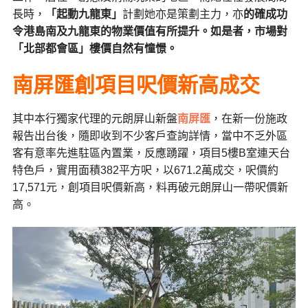
長時，
「起動九龍東」
計劃她亦是策劃主力，亦
的確成功
令港島南及九龍東的物業價值有所提升。如是者，市場對
「
北部都會區」樓價自然有憧憬。
南屏匯創項目呎價新高成交
其中本行獨家代理的元朗屏山新盤
南屏匯
，在新一份施政
報告出台後，隨即收到不少客戶查詢詳情，當中不乏外區
客有意率先進駐區內置業，反應踴躍，項目5樓B室連天台
特色戶，實用面積382平方呎，以671.2萬成交，呎價約
17,571元，創項目呎價新高，料再破元朗屏山一帶呎價新
高。