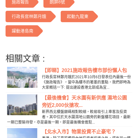
施政報告
朗屏8號
行政長官林鄭月娥
起動九龍東
躍動港島南
相關文章 :
【即睇】2021施政報告樓市部份懶人包
行政長官林鄭月娥於2021年10月6日發表任內最後一份
《施政報告》，當中為樓市的著墨的重點，我們即時為
大家概括一下: 提出建設香港北部成為宜...
【最後機會】天水圍有新供應 濕地公園
旁近2,000伙搶攻...
新界西北樓盤銀碼相對較細，較易吸引上車客及投資
者。其中位於天水圍濕地公園旁的新盤樓花項目，最新
一期已整裝待發，亦是最後一期，即是最後機會進駐...
【北水入市】物業投資不止豪宅？