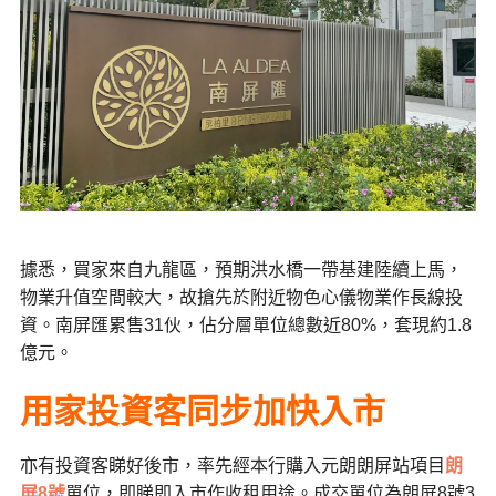
據悉，買家來自九龍區，預期洪水橋一帶基建陸續上馬，
物業升值空間較大，故搶先於附近物色心儀物業作長線投
資。南屏匯累售31伙，佔分層單位總數近80%，套現約1.8
億元。
用家投資客同步加快入市
亦有投資客睇好後市，率先經本行購入元朗朗屏站項目
朗
屏8號
單位，即睇即入市作收租用途。成交單位為朗屏8號3