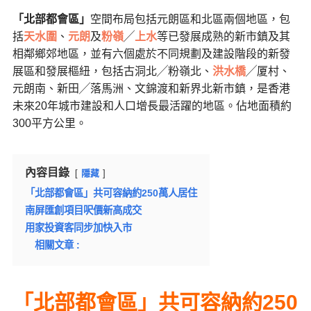
「
北部都會區」
空間布局包括元朗區和北區兩個地區，包
括
天水圍
、
元朗
及
粉嶺
╱
上水
等已發展成熟的新市鎮及其
相鄰鄉郊地區，並有六個處於不同規劃及建設階段的新發
展區和發展樞紐，包括古洞北╱粉嶺北、
洪水橋
╱厦村、
元朗南、新田╱落馬洲、文錦渡和新界北新市鎮，是香港
未來20年城市建設和人口增長最活躍的地區。佔地面積約
300平方公里。
內容目錄
隱藏
「北部都會區」共可容納約250萬人居住
南屏匯創項目呎價新高成交
用家投資客同步加快入市
相關文章 :
「
北部都會區」共可容納約250