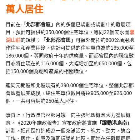
萬人居住
目前在
「
北部都會區」
內的多個已規劃或規劃中的發展項
目，預計可提供約350,000個住宅單位，等同22個天水圍
嘉
湖山莊
的規模；
「
北部都會區」
可額外開拓約600公頃用地
作住宅和產業用途，估計可提供的住宅單位為約165,000至
186,000個，等同政府十年的供應量。而都會區內的職位數
目亦將由現在的116,000個，大幅增加至約650,000個，包
括150,000個為創科產業的相關職位。
連同元朗區和北區現有的390,000個住宅單位，整個北部都
會區發展完成後，總住宅單位數目將達905,000至926,000
個，一共可容納約250萬人居住。
事實上，行政長官林鄭月娥一向主張地區概念大力發展概
念，《2020年施政報告》宣布政府將實施
「躍動港島南」
計劃，把南區打造成為一個充滿活力、魄力、勁力，適合
工作、居住、創意及消閒玩樂的地區。而她在任發展局局