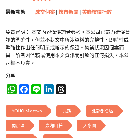
最新動態
成交個案
|
樓市新聞
|
美聯樓價指數
免責聲明： 本文內容僅供讀者參考。本公司已盡力確保資
訊的準確性，但並不對文中所涉資料的完整性、即時性或
準確性作出任何明示或暗示的保證。物業狀況因個案而
異，讀者因信賴或使用本文資訊而引致的任何損失，本公
司概不負責。
分享:
WhatsApp
Facebook
Line
LinkedIn
Threads
YOHO Midtown
元朗
北部都會區
南屏匯
嘉湖山莊
天水圍