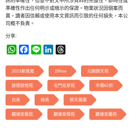
訊的準確性，但並不對文中所涉資料的完整性、即時性或
準確性作出任何明示或暗示的保證。物業狀況因個案而
異，讀者因信賴或使用本文資訊而引致的任何損失，本公
司概不負責。
分享:
WhatsApp
Facebook
Line
LinkedIn
Threads
2023新居屋
28hse
元朗朗天苑
啟德啟悅苑
屯門兆翠苑
市價62折
白表
綠表
蔡天鳳案
觀塘安楹苑
觀塘安樺苑
觀塘安麗苑