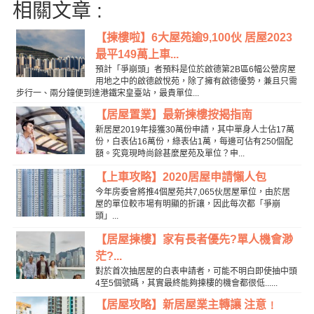
相關文章 :
【揀樓啦】6大屋苑逾9,100伙 居屋2023
最平149萬上車...
預計「爭崩頭」者預料是位於啟德第2B區6幅公營房屋
用地之中的啟德啟悅苑，除了擁有啟德優勢，兼且只需
步行一、兩分鐘便到達港鐵宋皇臺站，最貴單位...
【居屋置業】最新揀樓按揭指南
新居屋2019年接獲30萬份申請，其中單身人士佔17萬
份，白表佔16萬份，綠表佔1萬，每邊可佔有250個配
額。究竟現時尚餘甚麼屋苑及單位？申...
【上車攻略】2020居屋申請懶人包
今年房委會將推4個屋苑共7,065伙居屋單位，由於居
屋的單位較市場有明顯的折讓，因此每次都「爭崩
頭」...
【居屋揀樓】家有長者優先?單人機會渺
茫?...
對於首次抽居屋的白表申請者，可能不明白即使抽中頭
4至5個號碼，其實最終能夠揀樓的機會都很低......
【居屋攻略】新居屋業主轉讓 注意﹗