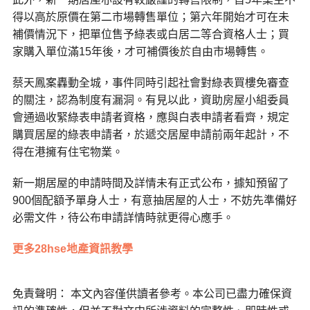
得以高於原價在第二市場轉售單位；第六年開始才可在未
補價情況下，把單位售予綠表或白居二等合資格人士；買
家購入單位滿15年後，才可補價後於自由市場轉售。
蔡天鳳案轟動全城，事件同時引起社會對綠表買樓免審查
的關注，認為制度有漏洞。有見以此，資助房屋小組委員
會通過收緊綠表申請者資格，應與白表申請者看齊，規定
購買居屋的綠表申請者，於遞交居屋申請前兩年起計，不
得在港擁有住宅物業。
新一期居屋的申請時間及詳情未有正式公布，據知預留了
900個配額予單身人士，有意抽居屋的人士，不妨先準備好
必需文件，待公布申請詳情時就更得心應手。
更多28hse地產資訊教學
免責聲明： 本文內容僅供讀者參考。本公司已盡力確保資