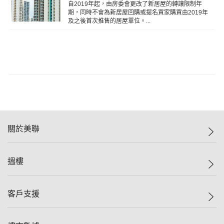
自2019年起，由房委會更改了新居屋的轉讓限制年
期，同時不會為新居屋回購或提名買家購買由2019年
及之後首次推售的居屋單位。...
關於美聯
美聯集團
搵樓
投資者關係
集團動態
一手新盤
客戶支援
人才招募
二手盤
網站地圖
上車
自助放盤