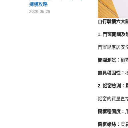
揀樓攻略
2026-05-29
自行驗樓六大
1. 門窗開關
門窗是家居安
開關測試：
檢
鎖具穩固性：
2. 鋁窗檢測
鋁窗的質量直
窗框穩固度：
窗框螺絲：
查