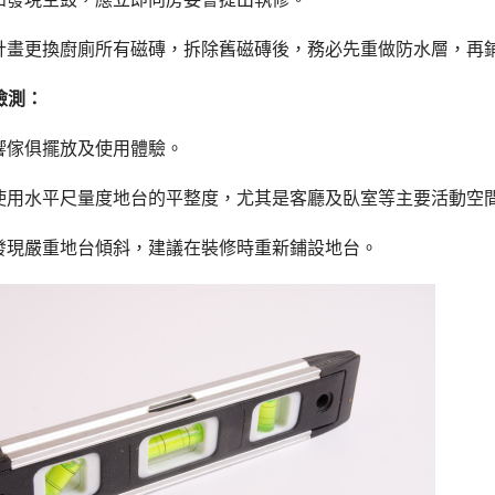
計畫更換廚廁所有磁磚，拆除舊磁磚後，務必先重做防水層，再
檢測：
響傢俱擺放及使用體驗。
使用水平尺量度地台的平整度，尤其是客廳及臥室等主要活動空間，
發現嚴重地台傾斜，建議在裝修時重新鋪設地台。