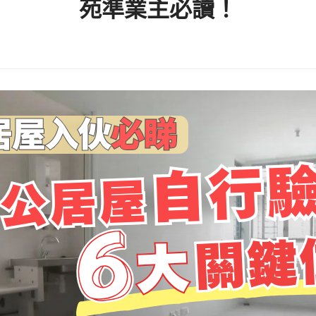
苑準業主必讀！