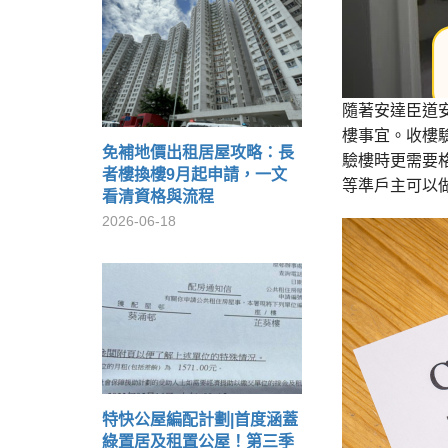
隨著安達臣道
樓事宜。收樓
免補地價出租居屋攻略：長
驗樓時更需要
者樓換樓9月起申請，一文
等準戶主可以
看清資格與流程
2026-06-18
特快公屋編配計劃|首度涵蓋
綠置居及租置公屋！第三季