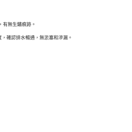
，有無生鏽痕跡。
度，確認排水暢通，無淤塞和滲漏。