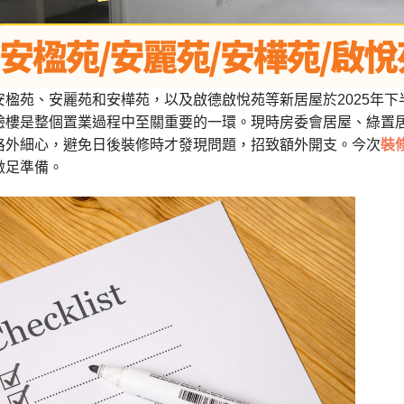
安楹苑、安麗苑和安樺苑，以及啟德啟悅苑等新居屋於2025年
驗樓是整個置業過程中至關重要的一環。現時房委會居屋、綠置
格外細心，避免日後裝修時才發現問題，招致額外開支。今次
裝
做足準備。