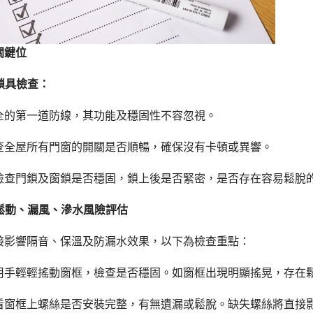
關鍵位
及鎖具檢查：
全的第一道防線，其功能及穩固性不容忽視。
查全屋所有門窗的開關是否順暢，確保沒有卡頓或異響。
檢查門鎖及窗鎖是否穩固，鎖上後是否緊密，是否存在容易鬆脫
：鬆動、漏風、滲水風險評估
接影響隔音、保溫及防漏水效果，以下為檢查重點：
用手輕輕搖動窗框，檢查是否穩固。如窗框出現明顯搖晃，存在
看窗框上螺絲是否安裝完整，有無遺漏或鬆脫。缺失螺絲將直接