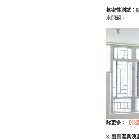
氣密性測試：
水問題。
睇更多：
【公
3. 廚廁潔具