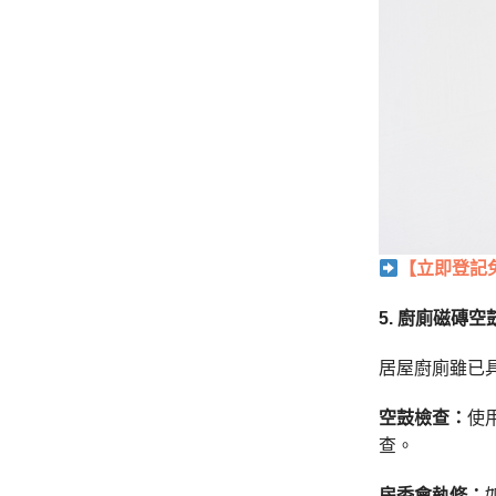
【立即登記
5. 廚廁磁磚
居屋廚廁雖已
空鼓檢查：
使
查。
房委會執修：