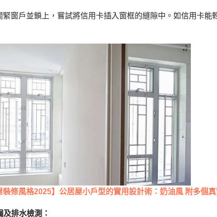
關緊窗戶並鎖上，嘗試將信用卡插入窗框的縫隙中。如信用卡能
屋裝修風格2025】公居屋小戶型的實用設計術：奶油風 附多個
洩漏及排水檢測：