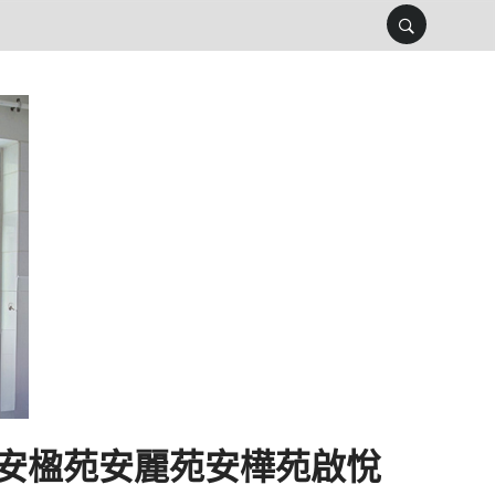
 安楹苑安麗苑安樺苑啟悅