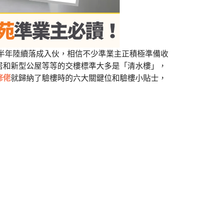
下半年陸續落成入伙，相信不少準業主正積極準備收
居和新型公屋等等的交樓標準大多是「清水樓」，
修佬
就歸納了驗樓時的六大關鍵位和驗樓小貼士，