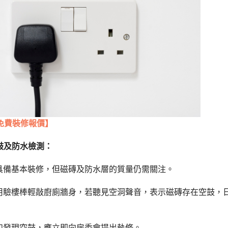
免費裝修報價】
空鼓及防水檢測：
具備基本裝修，但磁磚及防水層的質量仍需關注。
用驗樓棒輕敲廚廁牆身，若聽見空洞聲音，表示磁磚存在空鼓，
如發現空鼓，應立即向房委會提出執修。