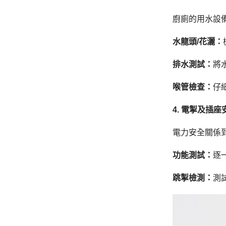
廚廁的用水設
水龍頭/花灑：
排水測試：
將
喉管檢查：
仔
4. 電掣及插
電力安全關係
功能測試：
逐
跳掣檢測：
測