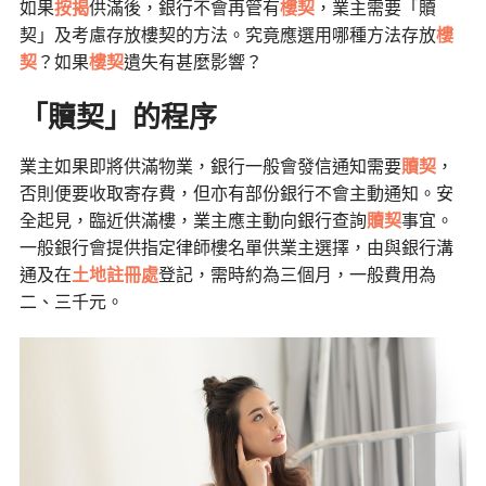
如果
按揭
供滿後，銀行不會再管有
樓契
，業主需要「贖
契」及考慮存放樓契的方法。究竟應選用哪種方法存放
樓
契
？如果
樓契
遺失有甚麼影響？
「贖契」的程序
業主如果即將供滿物業，銀行一般會發信通知需要
贖契
，
否則便要收取寄存費，但亦有部份銀行不會主動通知。安
全起見，臨近供滿樓，業主應主動向銀行查詢
贖契
事宜。
一般銀行會提供指定律師樓名單供業主選擇，由與銀行溝
通及在
土地註冊處
登記，需時約為三個月，一般費用為
二、三千元。