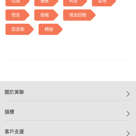
估值
優惠
利息
套現
慳息
按揭
現金回贈
罰息期
轉按
關於美聯
美聯集團
搵樓
投資者關係
集團動態
一手新盤
客戶支援
人才招募