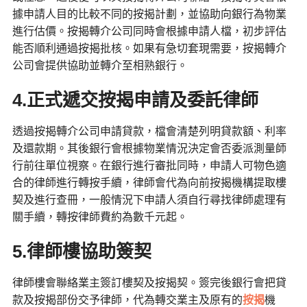
據申請人目的比較不同的按揭計劃，並協助向銀行為物業
進行估價。按揭轉介公司同時會根據申請人檔，初步評估
能否順利通過按揭批核。如果有急切套現需要，按揭轉介
公司會提供協助並轉介至相熟銀行。
4.正式遞交按揭申請及委託律師
透過按揭轉介公司申請貸款，檔會清楚列明貸款額、利率
及還款期。其後銀行會根據物業情況決定會否委派測量師
行前往單位視察。在銀行進行審批同時，申請人可物色適
合的律師進行轉按手續，律師會代為向前按揭機構提取樓
契及進行查冊，一般情況下申請人須自行尋找律師處理有
關手續，轉按律師費約為數千元起。
5.律師樓協助簽契
律師樓會聯絡業主簽訂樓契及按揭契。簽完後銀行會把貸
款及按揭部份交予律師，代為轉交業主及原有的
按揭
機