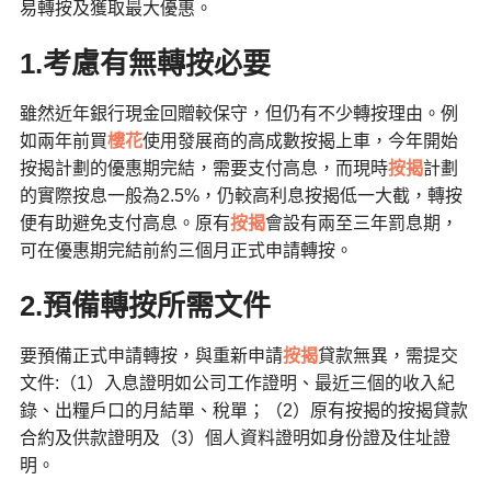
易轉按及獲取最大優惠。
1.考慮有無轉按必要
雖然近年銀行現金回贈較保守，但仍有不少轉按理由。例
如兩年前買
樓花
使用發展商的高成數按揭上車，今年開始
按揭計劃的優惠期完結，需要支付高息，而現時
按揭
計劃
的實際按息一般為2.5%，仍較高利息按揭低一大截，轉按
便有助避免支付高息。原有
按揭
會設有兩至三年罰息期，
可在優惠期完結前約三個月正式申請轉按。
2.預備轉按所需文件
要預備正式申請轉按，與重新申請
按揭
貸款無異，需提交
文件:（1）入息證明如公司工作證明、最近三個的收入紀
錄、出糧戶口的月結單、稅單；（2）原有按揭的按揭貸款
合約及供款證明及（3）個人資料證明如身份證及住址證
明。