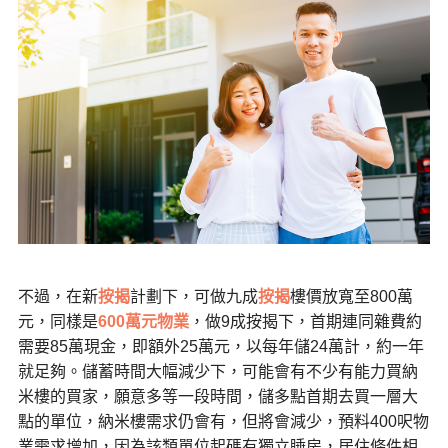
不過，在新
按揭
計劃下，可做九成
按揭
樓價放寬至800萬
元，同樣是
600萬元物業
，做9成按揭下，首期連同雜費約
需要85萬現金，即額外25萬元，以每年儲24萬計，約一年
就足夠。儲蓄時間大幅減少下，可能會有不少有能力買納
米樓的買家，願意多等一段時間，儲多點首期去買一層大
點的單位，納米樓需求仍會有，但將會減少，預料400呎物
業需求增加，因為該類單位起碼有獨立睡房，居住條件相