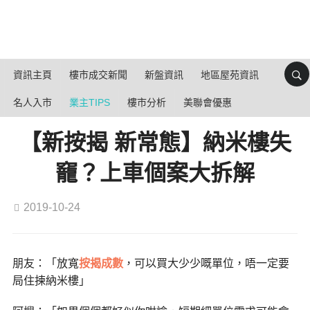
資訊主頁
樓市成交新聞
新盤資訊
地區屋苑資訊
名人入市
業主TIPS
樓市分析
美聯會優惠
【新按揭 新常態】納米樓失
竉？上車個案大拆解
2019-10-24
朋友：「放寬
按揭成數
，可以買大少少嘅單位，唔一定要
局住揀納米樓」