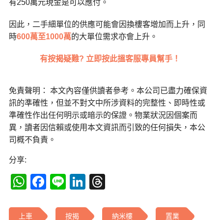
有250萬元現金是可以應付。
因此，二手細單位的供應可能會因換樓客增加而上升，同
時
600萬至1000萬
的大單位需求亦會上升。
有按揭疑難? 立即按此搵客服專員幫手！
免責聲明： 本文內容僅供讀者參考。本公司已盡力確保資
訊的準確性，但並不對文中所涉資料的完整性、即時性或
準確性作出任何明示或暗示的保證。物業狀況因個案而
異，讀者因信賴或使用本文資訊而引致的任何損失，本公
司概不負責。
分享:
WhatsApp
Facebook
Line
LinkedIn
Threads
上車
按揭
納米樓
置業