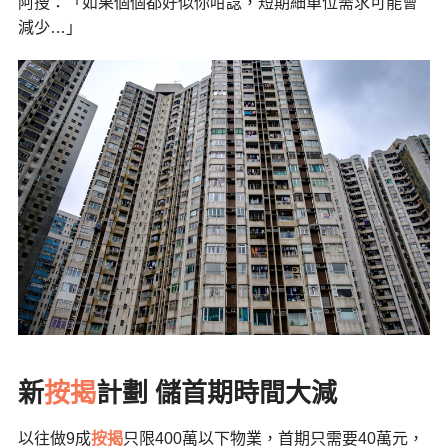
阿搜：「如果個個都好似你咁諗，短期細單位需求可能會
減少…」
新
按揭
計劃 儲首期時間大減
以往做9成
按揭
只限400萬以下物業，首期只需要40萬元，