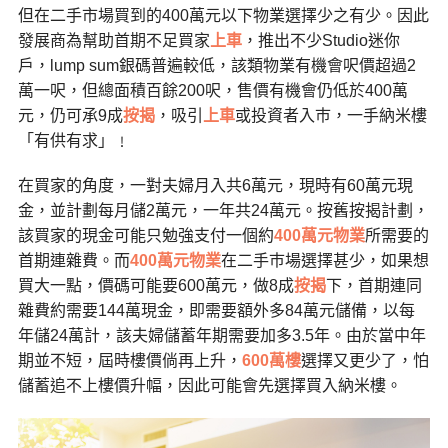
但在二手市場買到的400萬元以下物業選擇少之有少。因此
發展商為幫助首期不足買家
上車
，推出不少Studio迷你
戶，lump sum銀碼普遍較低，該類物業有機會呎價超過2
萬一呎，但總面積百餘200呎，售價有機會仍低於400萬
元，仍可承9成
按揭
，吸引
上車
或投資者入巿，一手納米樓
「有供有求」﹗
在買家的角度，一對夫婦月入共6萬元，現時有60萬元現
金，並計劃每月儲2萬元，一年共24萬元。按舊按揭計劃，
該買家的現金可能只勉強支付一個約
400萬元物業
所需要的
首期連雜費。而
400萬元物業
在二手巿場選擇甚少，如果想
買大一點，價碼可能要600萬元，做8成
按揭
下，首期連同
雜費約需要144萬現金，即需要額外多84萬元儲備，以每
年儲24萬計，該夫婦儲蓄年期需要加多3.5年。由於當中年
期並不短，屆時樓價倘再上升，
600萬樓
選擇又更少了，怕
儲蓄追不上樓價升幅，因此可能會先選擇買入納米樓。