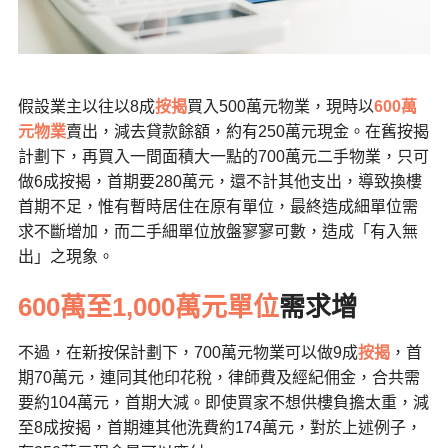
假設業主以往以8成
按揭
買入500萬元物業，現時以
600萬
元物業
賣出，減去貸款餘額，約有250萬元現金。在舊按揭
計劃下，再買入一間面積大一點的700萬元二手物業，只可
做6成按揭，首期要280萬元，還不計其他支出，導致換樓
首期不足，惟有暫時居住在原有單位，最終造成細單位需
求不斷增加，而二手細單位放盤寥寥可數，造成「有入無
出」之現象。
600萬至1,000萬元單位
需求增
不過，在新按保計劃下，700萬元物業可以做9成
按揭
，首
期70萬元，連同其他印花稅，律師費及經紀佣金，合共需
要約104萬元，首期大減。即使買家不想供樓負擔太重，減
至8成按揭，首期連其他洗費約174萬元，對於上述例子，