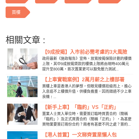
買樓
相關文章 :
【9成按揭】入巿前必需考慮的3大風險
政府最新《施政報告》宣佈，放寬按揭保險計劃的樓價
上限，其中9成按揭貸款的樓價上限將由現時400萬元
提升至800萬，首次置業更可以豁免壓力測試...
【上車實戰案例】2萬月薪之上樓部署
買樓上車是香港人的夢想，但眼見樓價拾級而上，擔心
入息追不上樓價升值，供樓負擔重，因而錯過不少上車
良機﹗...
【新手上車】「臨約」VS「正約」
置業人士買入單位時，需要簽訂臨時買賣合約（簡稱
「臨約」）及正式買賣合約（簡稱「正約」），為甚麼
買物業要簽訂兩份合約？兩者有甚麼不同之處？簽約...
【港人首置】一文睇齊置業懶人包