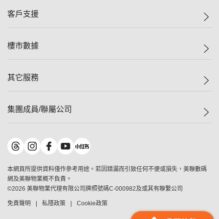
集團動態
一手新盤
客戶支援
人才招募
二手盤
網站地圖
上車
自助放盤
樓市數據
減價
專業代理
低水
分行網絡
樓價指數
其它服務
美聯豪宅
查詢熱線
信心指數
獨家樓盤
聯絡我們
最新成交
屋苑專頁
租盤
集團成員/聯屬公司
按揭計算機
歷史成交
大灣區專頁
居屋專頁
負擔能力計算機
成交數據
樓市資訊
買賣流程
美聯物業
轉按計算機
屋苑成交排行榜
美聯精英會
鋑聯控股
*
繳款方式
地區百科
美聯慈善基金
美聯工商舖
*
本網頁所提供資料僅作參考用途。若因錯漏而引致任何不便或損失，美聯數碼
美善會
美聯中國
網及美聯物業概不負責。
地產代理管理協會
©
2026
美聯物業代理有限公司牌照號碼C-000982及或其有聯繫公司
美聯澳門
申報已遞交的購樓意向登記
免責聲明
私隱政策
Cookie政策
美聯金融集團